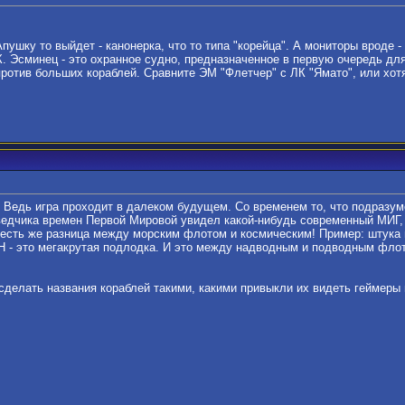
ушку то выйдет - канонерка, что то типа "кoрейца". А мониторы вроде - 
. Эсминец - это охранное судно, предназначенное в первую очередь для
против больших кораблей. Сравните ЭМ "Флетчер" с ЛК "Ямато", или хот
. Ведь игра проходит в далеком будущем. Со временем то, что подразу
ведчика времен Первой Мировой увидел какой-нибудь современный МИГ, п
: есть же разница между морским флотом и космическим! Пример: штука
Н - это мегакрутая подлодка. И это между надводным и подводным фл
делать названия кораблей такими, какими привыкли их видеть геймеры в