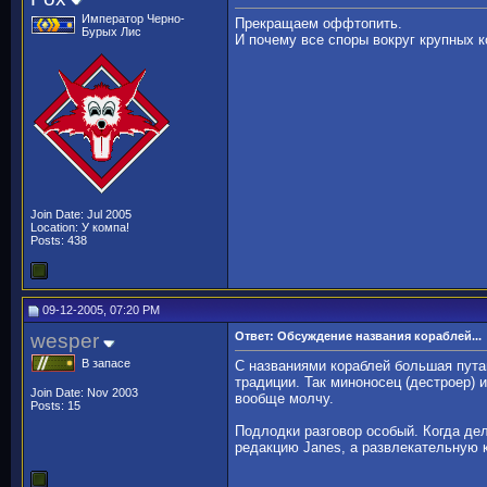
Император Черно-
Прекращаем оффтопить.
Бурых Лис
И почему все споры вокруг крупных 
Join Date: Jul 2005
Location: У компа!
Posts: 438
09-12-2005, 07:20 PM
wesper
Ответ: Обсуждение названия кораблей...
В запасе
С названиями кораблей большая пута
традиции. Так миноносец (дестроер) 
Join Date: Nov 2003
вообще молчу.
Posts: 15
Подлодки разговор особый. Когда дел
редакцию Janes, а развлекательную к