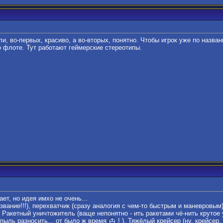
, во-первых, красиво, а во-вторых, понятно. Чтобы игрок уже по названи
во флоте. Тут работают геймерские стереотипы.
ает, но идея имхо не очень...
ание!!!), перехватчик (сразу аналогия с чем-то быстрым и маневровым
, Ракетный уничтожитель (ваще непонятно - ить ракетами чё-нить крутое
 пыль разносить... от было ж время
! ), Тяжёлый крейсер (ну, крейсер,