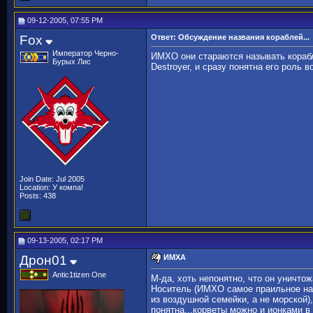
09-12-2005, 07:55 PM
Fox
Ответ: Обсуждение названия кораблей...
Император Черно-
ИМХО они стараются называть корабли
Бурых Лис
Destroyer, и сразу понятна его роль 
Join Date: Jul 2005
Location: У компа!
Posts: 438
09-13-2005, 02:17 PM
Дрон01
ИМХА
Antic1tizen One
М-да, хоть непонятно, что он уничтож
Носитель (ИМХО самое праильное назв
из воздушной семейки, а не морской)
понятна...корветы можно и ионками в