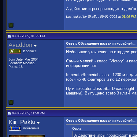
А действие игры происходит в далёк
Last edited by SkaTo : 09-01-2005 at
01:06 PM
.
09-05-2005, 01:25 PM
Avaddon
Ответ: Обсуждение названия кораблей...
В запасе
Небольшое уточнение по стардестрое
Join Date: Mar 2004
Самый мелкий - класс "Victory" и кла
Location: Москва
информации нет.
Posts: 16
Imperator/Imperial-class - 1200 м в 
(обычно 48 файтеров и по 12 перехва
Ну и Executor-class Star Dreadnought
машины). Выпущено всего 3 или 4 маш
09-05-2005, 11:50 PM
Kiir_Paktu
Ответ: Обсуждение названия кораблей...
Лейтенант
Quote:
А действие игры происходит в д