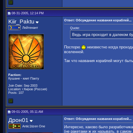
08-31-2005, 12:14 PM
Kiir_Paktu
Ответ: Обсуждение названия кораблей...
Лейтенант
Quote:
Ведь игра проходит в далеком б
Поспорю
неизвестно когда проходи
вселенной.
Так что названия кораблей могут быт
Faction:
Кушане - киит Пакту
Join Date: Sep 2003
Location: г.Киров (Россия)
Posts: 107
09-01-2005, 05:11 AM
Дрон01
Ответ: Обсуждение названия кораблей...
Antic1tizen One
Интересно, каково было разработчик
(не ракетами ж их называть, в самом