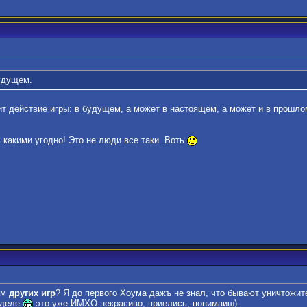
удущем.
т действие игры: в будущем, а может в настоящем, а может и в прошлом
ь какими угодно! Это не люди все таки. Воть
ам
других игр
? Я до первого Хоума дажъ не знал, что бывают уничтожит
 деле
это уже ИМХО некрасиво, приелись, понимаиш).