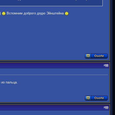
а)
Вспомним доброго дядю Эйнштейна
#
88
 из пальца.
#
89