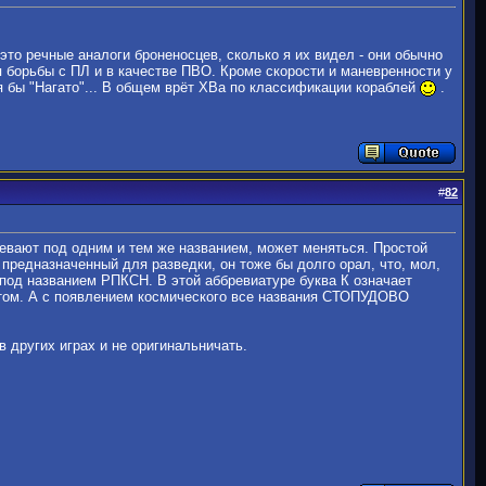
это речные аналоги броненосцев, сколько я их видел - они обычно
 борьбы с ПЛ и в качестве ПВО. Кроме скорости и маневренности у
я бы "Нагато"... В общем врёт ХВа по классификации кораблей
.
#
82
мевают под одним и тем же названием, может меняться. Простой
редназначенный для разведки, он тоже бы долго орал, что, мол,
 под названием РПКСН. В этой аббревиатуре буква К означает
отом. А с появлением космического все названия СТОПУДОВО
 других играх и не оригинальничать.