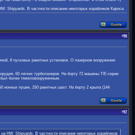
W: Shipyards. В частности описание некоторых корабликов Кароса.
#
86
длиной, 8 пусковых ракетных установок. О лазерном вооружении
х орудия, 60 легких турболазеров. На борту 72 машины TIE-серии
II был более тяжеловооруженным.
250 ионных пушек, 250 ракетных шахт. На борту 2 крыла (144
#
87
на HW: Shipyards. В частности описание некоторых корабликов