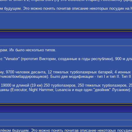
ом будущем. Это можно понять почитав описание некоторых посудин на H
рам. Их было несколько типов.
сс "Venator" (прототип Виктории, созданные в годы республики), 900 м 
длину, 9700 человек десанта, 12 тяжелых турболазерных батарей, 4 ионны
тчиков/бомбардировщиков). Было две модификации - тип I и тип II. Тип 
 - 19000 м длиной (19 км) 250 турболазеров, 250 тяжелых турболазеров, 
ины (Executor, Night Hammer, Lusancia и еще один "двойник" Лусанкии).
алёком будущем. Это можно понять почитав описание некоторых посудин 