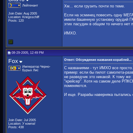
Лейтенант
Хм... если грузить почти по теме.
Join Date: Aug 2005
Если на эсминец повесить одну МЕГАп
Location: Kriegsschiff
имели башенную установку орудий ГК
Posts: 120
этих пасудин в общем то ничего нет 
ИМХО.
08-29-2005, 12:49 PM
Fox
Ответ: Обсуждение названия кораблей...
Император Черно-
С названиями - тут ИМХО все просто
Бурых Лис
пример: если бы пилот самолета-раз
не разведчик это никакой. К тому же
"крейсер". Хотя на самом деле РПКС
поменяются.
И еще. Разрабы наверняка пытались с
Join Date: Jul 2005
Location: У компа!
Posts: 438