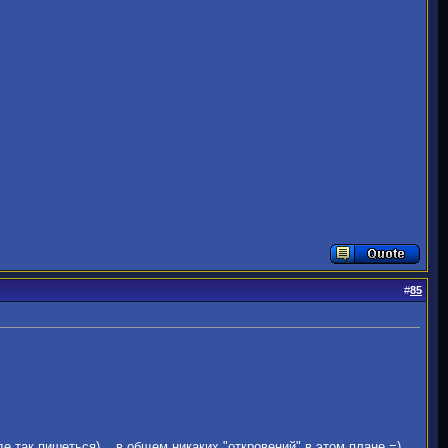
#
85
оде так пишеться)... в общем никаких "откровений" в этом плане =)