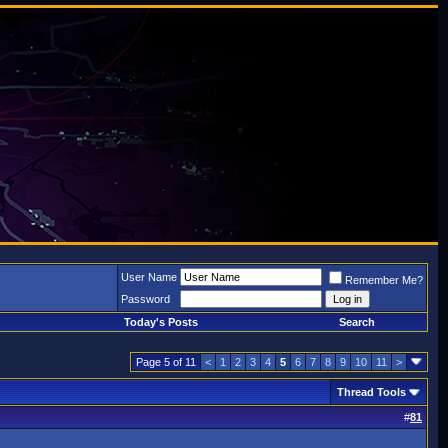
User Name
Remember Me?
Password
Today's Posts
Search
Page 5 of 11
<
1
2
3
4
5
6
7
8
9
10
11
>
Thread Tools
#
81