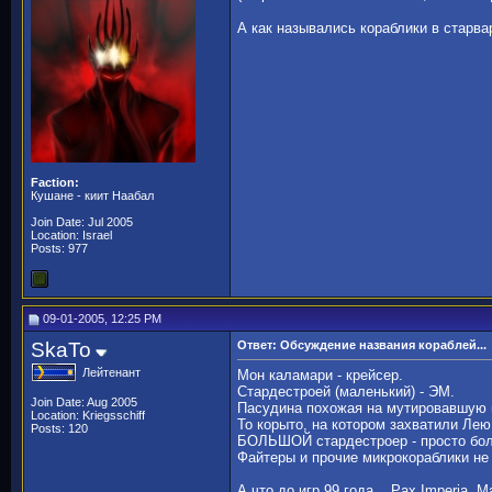
А как назывались кораблики в старва
Faction:
Кушане - киит Наабал
Join Date: Jul 2005
Location: Israel
Posts: 977
09-01-2005, 12:25 PM
SkaTo
Ответ: Обсуждение названия кораблей...
Лейтенант
Мон каламари - крейсер.
Стардестроей (маленький) - ЭМ.
Join Date: Aug 2005
Пасудина похожая на мутировавшую г
Location: Kriegsschiff
То корыто, на котором захватили Лею 
Posts: 120
БОЛЬШОЙ стардестроер - просто бол
Файтеры и прочие микрокораблики не
А что до игр 99 года... Pax Imperia, 