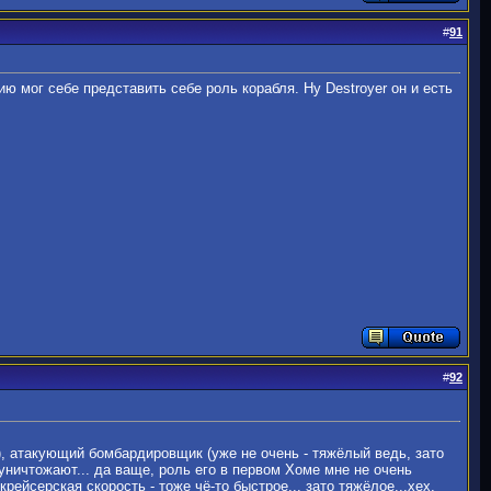
#
91
ю мог себе представить себе роль корабля. Ну Destroyer он и есть
#
92
), атакующий бомбардировщик (уже не очень - тяжёлый ведь, зато
 уничтожают... да ваще, роль его в первом Хоме мне не очень
 крейсерская скорость - тоже чё-то быстрое... зато тяжёлое...хех,