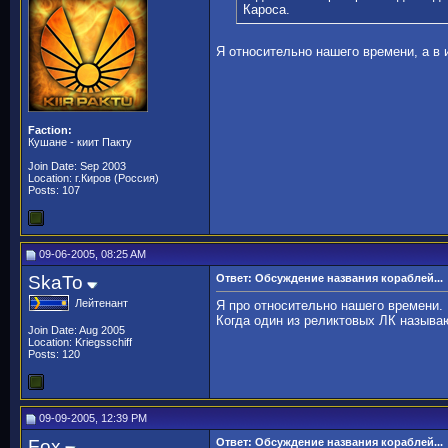
Кароса.
Я относительно нашего времени, а в
Faction:
Кушане - киит Пакту
Join Date: Sep 2003
Location: г.Киров (Россия)
Posts: 107
09-06-2005, 08:25 AM
SkaTo
Ответ: Обсуждение названия кораблей...
Лейтенант
Я про относительно нашего времени.
Когда один из реликтовых ЛК называют
Join Date: Aug 2005
Location: Kriegsschiff
Posts: 120
09-09-2005, 12:39 PM
Fox
Ответ: Обсуждение названия кораблей...