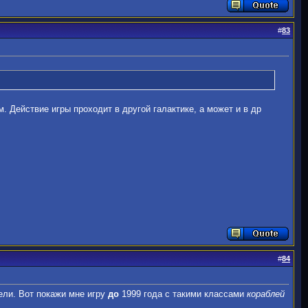
#
83
. Действие игры проходит в другой галактике, а может и в др
#
84
ели. Вот покажи мне игру
до
1999 года с такими классами
кораблей