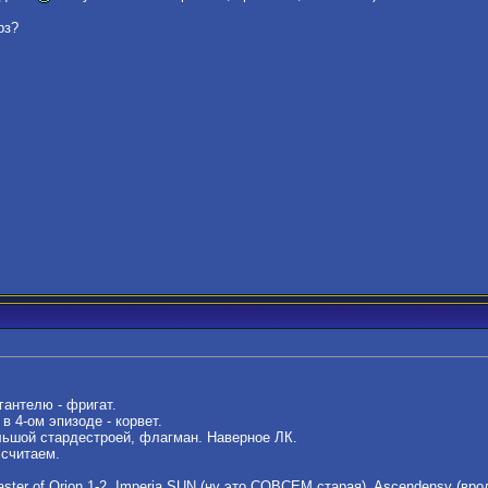
рз?
антелю - фригат.
в 4-ом эпизоде - корвет.
ьшой стардестроей, флагман. Наверное ЛК.
 считаем.
Master of Orion 1-2, Imperia SUN (ну это СОВСЕМ старая), Ascendensy (вр