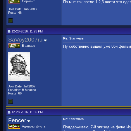
Сержант
По мне так после 1,2,3 части это сде
Join Date: Jan 2003
Posts: 46
12-28-2016, 11:25 PM
SaVoy2007ru
Re: Star wars
В запасе
Ну собственно вышел уже 8ой фильм "
Join Date: Jul 2007
Location: В Москве
Posts: 66
12-28-2016, 11:36 PM
Fencer
Re: Star wars
Адмирал флота
Поддерживаю, 7-й эпизод на фоне Изг