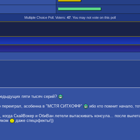
Multiple Choice Poll. Voters:
47
. You may not vote on this poll
предыдущих пяти тысяч серий?
вно переиграл, асобенна в "МСТЯ СИТХОФФ"
ибо кто помнит начало, тот
е, когда СкайВокер и ОбиВан летели вытаскивать консула... после вылет
мяком
даже спецэфекты!))