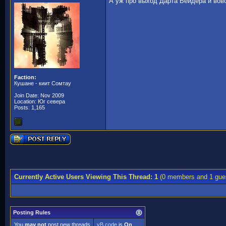
А уж про выход Дарта Вейдера и вов
Faction:
Кушане - киит Сомтау
Join Date: Nov 2009
Location: Юг севера
Posts: 1,165
Currently Active Users Viewing This Thread: 1
(0 members and 1 gue
Posting Rules
You
may not
post new threads
vB code
is
On