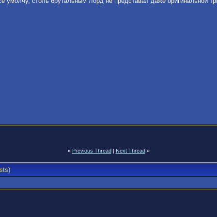
се умолчу, столь брутальным Лорд не представал даже оригинальной тр
«
Previous Thread
|
Next Thread
»
sts)