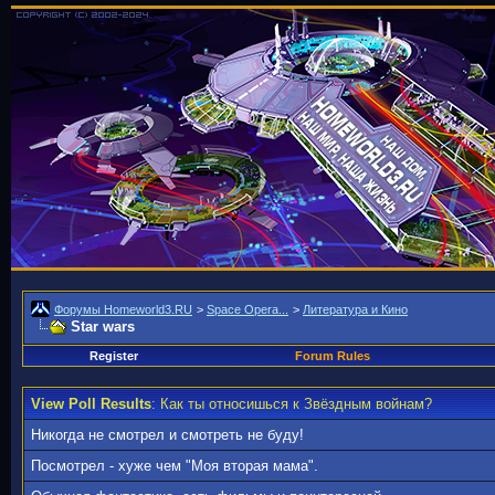
Форумы Homeworld3.RU
>
Space Opera...
>
Литература и Кино
Star wars
Register
Forum Rules
View Poll Results
: Как ты относишься к Звёздным войнам?
Никогда не смотрел и смотреть не буду!
Посмотрел - хуже чем "Моя вторая мама".