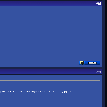
#
44
#
45
хи о сюжете не оправдались и тут что-то другое.