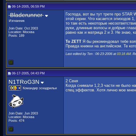
06-14-2005, 06:59 PM
Bladerunner
Господа, вот вы тут трете про STAR 
этой серии. Что касается эпизодов 1,
Изгнанник
то там есть некоторые несоответствия
руки, длинные волосы и добрые глаза
Join Date: Oct 2003
Location: Москва
равно как и матрица 2 и 3. Не знаю,
Posts: 189
To ZETT
Я бы рекомендовал тебе взят
Правда книжки на английском. Те кот
Last edited by Ten : 06-23-2006 at
03:18 AM
. 
06-17-2005, 04:43 PM
N1TRoG3N
2 Сеня
Когда снимали 1,2,3 части не было н
Командир эскадрильи
спец эффектов. Хотя лично мое мнен
Join Date: Jun 2003
Location: Москва
Posts: 474