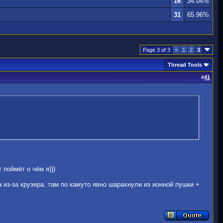
16
34.04%
31
65.96%
Page 3 of 3
<
1
2
3
Thread Tools
#
41
 поймёт о чём я)))
а из-за крузера, там по камуто явно шарахнули из ионной пушки +