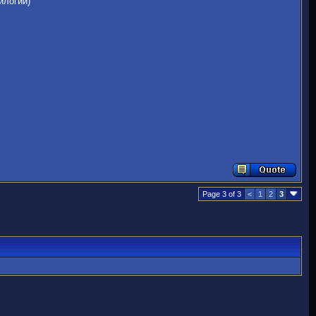
илогии)
Page 3 of 3
<
1
2
3