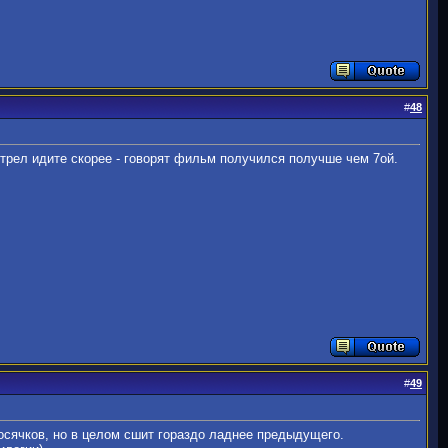
#
48
отрел идите скорее - говорят фильм получился получше чем 7ой.
#
49
косячков, но в целом сшит гораздо ладнее предыдущего.