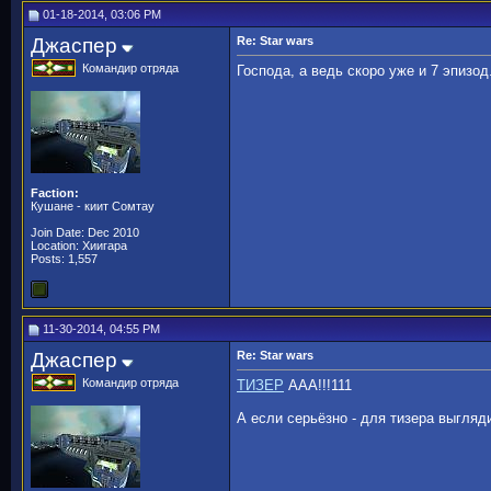
01-18-2014, 03:06 PM
Джаспер
Re: Star wars
Командир отряда
Господа, а ведь скоро уже и 7 эпизо
Faction:
Кушане - киит Сомтау
Join Date: Dec 2010
Location: Хиигара
Posts: 1,557
11-30-2014, 04:55 PM
Джаспер
Re: Star wars
Командир отряда
ТИЗЕР
ААА!!!111
А если серьёзно - для тизера выгляд