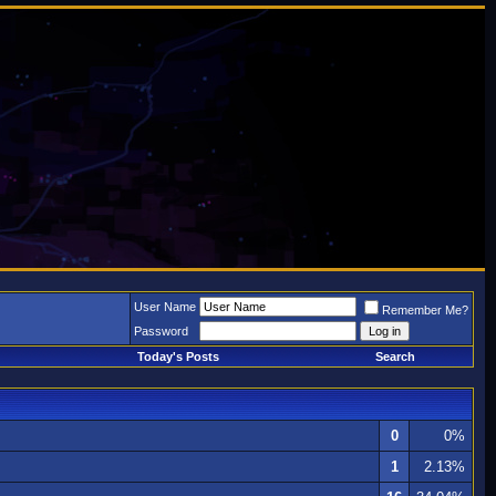
User Name
Remember Me?
Password
Today's Posts
Search
0
0%
1
2.13%