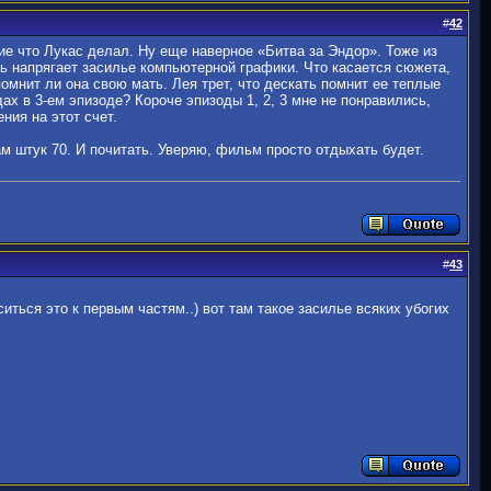
#
42
шие что Лукас делал. Ну еще наверное «Битва за Эндор». Тоже из
чень напрягает засилье компьютерной графики. Что касается сюжета,
помнит ли она свою мать. Лея трет, что дескать помнит ее теплые
ах в 3-ем эпизоде? Короче эпизоды 1, 2, 3 мне не понравились,
ния на этот счет.
м штук 70. И почитать. Уверяю, фильм просто отдыхать будет.
#
43
иться это к первым частям..) вот там такое засилье всяких убогих