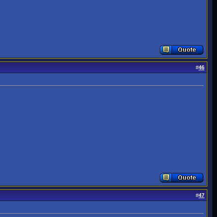
#
46
#
47