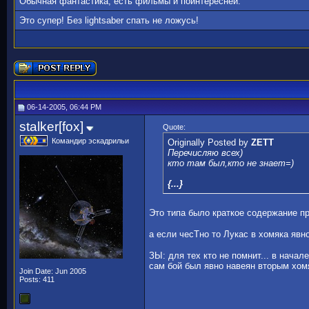
Обычная фантастика, есть фильмы и поинтересней.
Это супер! Без lightsaber спать не ложусь!
06-14-2005, 06:44 PM
stalker[fox]
Quote:
Командир эскадрильи
Originally Posted by
ZETT
Перечисляю всех)
кто там был,кто не знает=)
{...}
Это типа было краткое содержание 
а если чесТно то Лукас в хомяка я
ЗЫ: для тех кто не помнит... в начал
сам бой был явно навеян вторым хо
Join Date: Jun 2005
Posts: 411