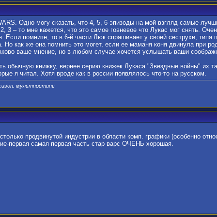
WARS. Одно могу сказать, что 4, 5, 6 эпизоды на мой взгляд самые луч
 2, 3 – то мне кажется, что это самое говневое что Лукас мог снять. О
. Если помните, то в 6-й части Люк спрашивает у своей сеструхи, типа 
. Но как же она помнить это могет, если ее маманя коня двинула при род
 каково ваше мнение, но в любом случае хочется услышать ваши соображе
ь обычную книжку, вернее серию книжек Лукаса "Звездные войны" их та
орые я читал. Хотя вроде как в россии появлялось что-то на русском.
Reason: мультпостинг
астолько продвинутой индустрии в области комп. графики (особенно относ
ие-первая самая первая часть стар варс ОЧЕНЬ хорошая.