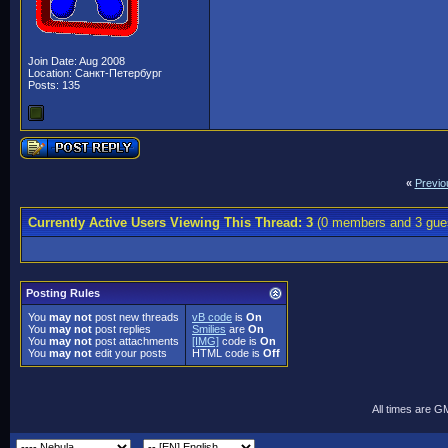
Join Date: Aug 2008
Location: Санкт-Петербург
Posts: 135
«
Previo
Currently Active Users Viewing This Thread: 3
(0 members and 3 gue
Posting Rules
You
may not
post new threads
vB code
is
On
You
may not
post replies
Smilies
are
On
You
may not
post attachments
[IMG]
code is
On
You
may not
edit your posts
HTML code is
Off
All times are G