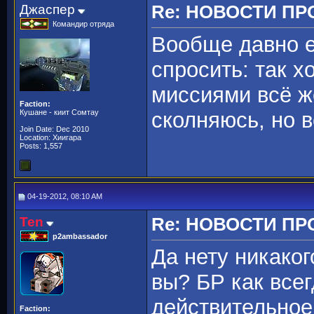
Джаспер
Re: НОВОСТИ ПР
Командир отряда
Вообще давно е
спросить: так х
миссиями всё ж
Faction:
Кушане - киит Сомтау
сколняюсь, но 
Join Date: Dec 2010
Location: Хиигара
Posts: 1,557
04-19-2012, 08:10 AM
Ten
Re: НОВОСТИ ПР
p2ambassador
Да нету никаког
вы? БР как всег
действительное,
Faction: