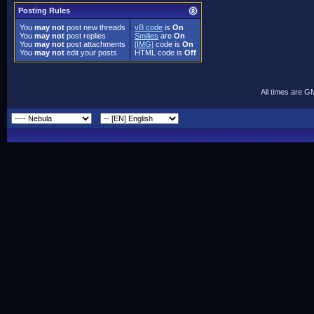
Posting Rules
You
may not
post new threads
vB code
is
On
You
may not
post replies
Smilies
are
On
You
may not
post attachments
[IMG]
code is
On
You
may not
edit your posts
HTML code is
Off
All times are G