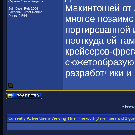
Стражи Садов Кадеша
Макинтошей от 
Join Date: Feb 2004
Location: Great Nebula
многое позаимст
Posts: 2,564
портированной и
неоткуда ей там
крейсеров-фрег
сюжетообразующ
разработчики и 
«
Previo
Currently Active Users Viewing This Thread: 1
(0 members and 1 gue