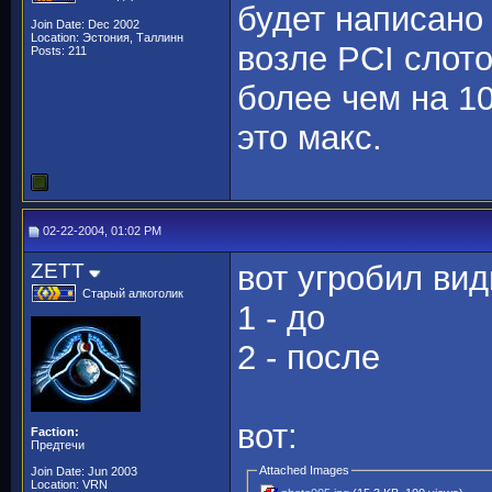
будет написано
Join Date: Dec 2002
Location: Эстония, Таллинн
возле PCI слот
Posts: 211
более чем на 10
это макс.
02-22-2004, 01:02 PM
ZETT
вот угробил ви
Старый алкоголик
1 - до
2 - после
вот:
Faction:
Предтечи
Attached Images
Join Date: Jun 2003
Location: VRN