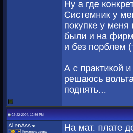
Ну а где конкре
Системник у мен
покупке у меня
были и на фирм
и без порблем (
А с практикой и
решаюсь вольта
поднять...
02-22-2004, 12:56 PM
AlienAss
На мат. плате д
Командир звена