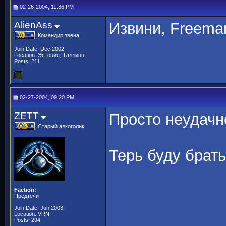
02-26-2004, 11:36 PM
AlienAss
Извини, Freeman
Командир звена
Join Date: Dec 2002
Location: Эстония, Таллинн
Posts: 211
02-27-2004, 09:20 PM
ZETT
Просто неудач
Старый алкоголик
Терь буду брать
Faction:
Предтечи
Join Date: Jun 2003
Location: VRN
Posts: 294