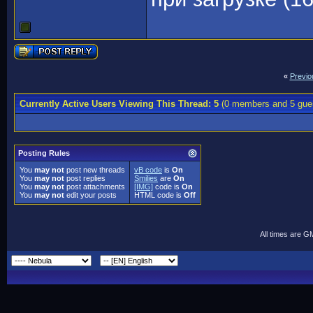
«
Previo
Currently Active Users Viewing This Thread: 5
(0 members and 5 gue
Posting Rules
You
may not
post new threads
vB code
is
On
You
may not
post replies
Smilies
are
On
You
may not
post attachments
[IMG]
code is
On
You
may not
edit your posts
HTML code is
Off
All times are G