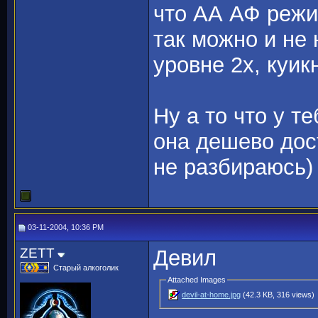
что АА АФ реж
так можно и не 
уровне 2х, куикн
Ну а то что у те
она дешево дос
не разбираюсь)
03-11-2004, 10:36 PM
ZETT
Девил
Старый алкоголик
Attached Images
devil-at-home.jpg
(42.3 KB, 316 views)