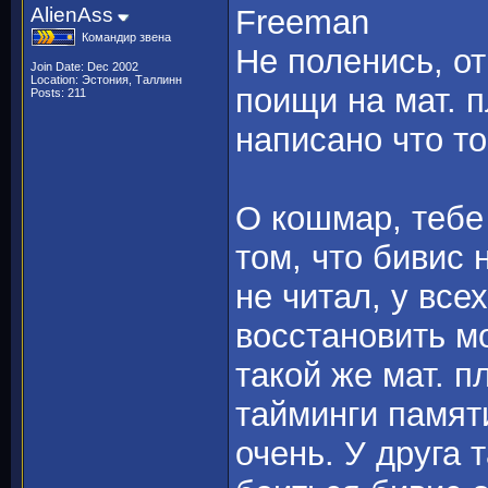
AlienAss
Freeman
Командир звена
Не поленись, от
Join Date: Dec 2002
Location: Эстония, Таллинн
поищи на мат. п
Posts: 211
написано что то 
О кошмар, тебе
том, что бивис 
не читал, у все
восстановить м
такой же мат. п
тайминги памяти
очень. У друга т