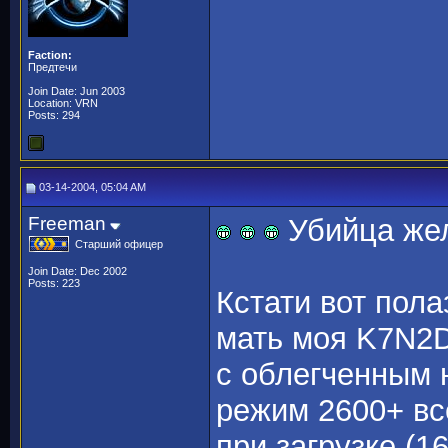
Faction:
Предтечи
Join Date: Jun 2003
Location: VRN
Posts: 294
03-14-2004, 05:04 AM
Freeman
Убийца же
Старший офицер
Join Date: Dec 2002
Posts: 223
Кстати вот пола
мать моя K7N2Del
с облегченным 
режим 2600+ все
при загрузке (16