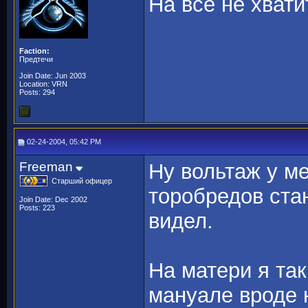
На всё не хватит
Faction:
Предтечи
Join Date: Jun 2003
Location: VRN
Posts: 294
02-24-2004, 05:42 PM
Freeman
Ну вольтаж у ме
Старший офицер
торобредов стан
Join Date: Dec 2002
Posts: 223
видел.
На матери я так
мануале вроде н