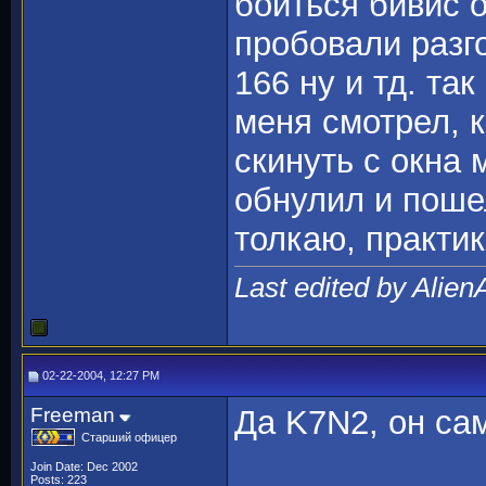
боиться бивис 
пробовали разго
166 ну и тд. та
меня смотрел, к
скинуть с окна 
обнулил и поше
толкаю, практи
Last edited by Alien
02-22-2004, 12:27 PM
Freeman
Да K7N2, он с
Старший офицер
Join Date: Dec 2002
Posts: 223