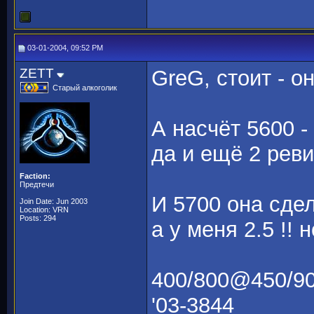
03-01-2004, 09:52 PM
ZETT
GreG, стоит - о
Старый алкоголик
А насчёт 5600 - 
да и ещё 2 реви
Faction:
Предтечи
И 5700 она сдел
Join Date: Jun 2003
Location: VRN
Posts: 294
а у меня 2.5 !! н
400/800@450/9
'03-3844