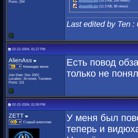
photo005.jpg
(15.3 KB, 100 views)
Posts: 294
photo006.jpg
(11.3 KB, 98 views)
Last edited by Ten :
02-22-2004, 01:27 PM
AlienAss
Есть повод обза
Командир звена
только не понял
Join Date: Dec 2002
Location: Эстония, Таллинн
Posts: 211
02-22-2004, 01:59 PM
ZETT
У меня был пово
Старый алкоголик
теперь и видюх