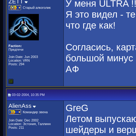
ZETT
У меня ULTRA !!
Старый алкоголик
Я это видел - 
что где как!
Согласись, карт
Faction:
Предтечи
большой минус 
Join Date: Jun 2003
Location: VRN
Posts: 294
AФ
03-02-2004, 10:35 PM
AlienAss
GreG
Командир звена
Летом выпускаю
Join Date: Dec 2002
Location: Эстония, Таллинн
шейдеры и верш
Posts: 211