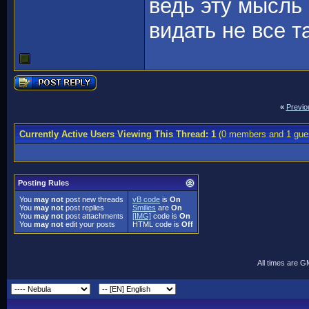
ведь эту мысль
видать не все т
«
Previo
Currently Active Users Viewing This Thread: 1
(0 members and 1 gue
Posting Rules
You
may not
post new threads
vB code
is
On
You
may not
post replies
Smilies
are
On
You
may not
post attachments
[IMG]
code is
On
You
may not
edit your posts
HTML code is
Off
All times are 