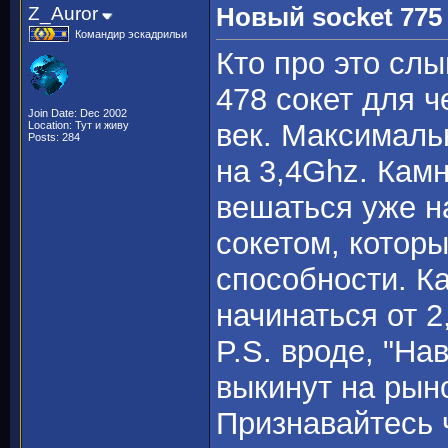
Z_Auror
Новый socket 775
Командир эскадрильи
Кто про это слы
478 сокет для ч
Join Date: Dec 2002
век. Максималь
Location: Тут и живу
Posts: 284
на 3,4Ghz. Камн
вешаться уже н
сокетом, котор
способности. Ка
начинаться от 2
P.S. вроде, "На
выкинут на рын
Признавайтесь ч