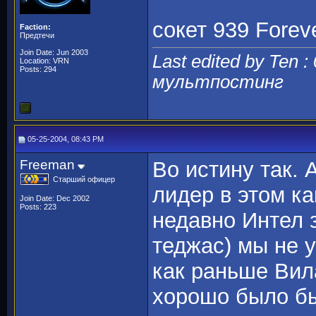
сокет 939 Foreve
Faction:
Предтечи
Join Date: Jun 2003
Last edited by Ten :
Location: VRN
Posts: 294
мультпостинг
05-25-2004, 08:43 PM
Freeman
Во истину так. 
Старший офицер
лидер в этом ка
Join Date: Dec 2002
Posts: 223
недавно Интел з
теджас) мы не у
как раньше Вила
хорошо было бы