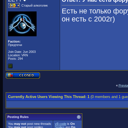
Старый алкоголик
Есть не только фор
он есть с 2002г)
Faction:
Предтечи
Join Date: Jun 2003
Location: VRN
Posts: 294
«
Previo
Currently Active Users Viewing This Thread: 1
(0 members and 1 gue
Posting Rules
You
may not
post new threads
vB code
is
On
You
may not
post replies
Smilies
are
On