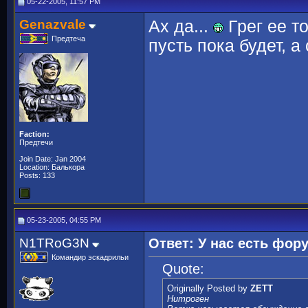
05-22-2005, 11:57 PM
Genazvale
Ах да...
Грег ее т
Предтеча
пусть пока будет, а 
Faction:
Предтечи
Join Date: Jan 2004
Location: Балькора
Posts: 133
05-23-2005, 04:55 PM
N1TRoG3N
Ответ: У нас есть фор
Командир эскадрильи
Quote:
Originally Posted by
ZETT
Нитроген