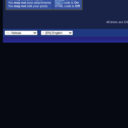
You
may not
post attachments
[IMG]
code is
On
You
may not
edit your posts
HTML code is
Off
All times are G