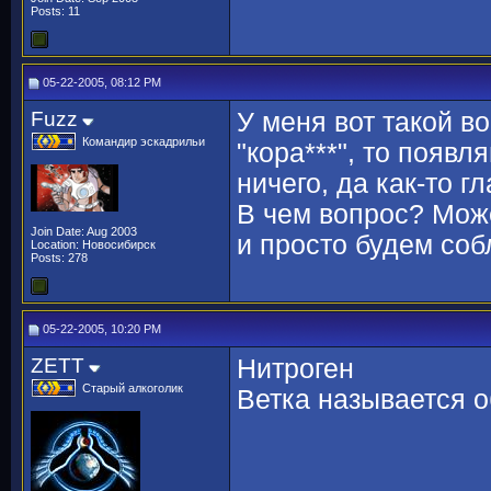
Posts: 11
05-22-2005, 08:12 PM
Fuzz
У меня вот такой в
Командир эскадрильи
"кора***", то появл
ничего, да как-то г
В чем вопрос? Мож
Join Date: Aug 2003
и просто будем со
Location: Новосибирск
Posts: 278
05-22-2005, 10:20 PM
ZETT
Нитроген
Старый алкоголик
Ветка называется о