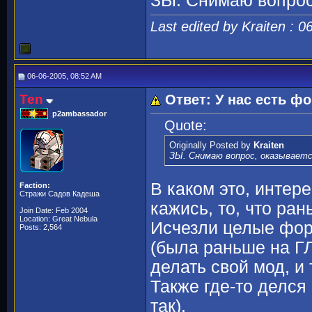
ЗЫ. Снимаю вопрос,
Last edited by Kraiten : 
06-06-2005, 08:52 AM
Ten
Ответ: У нас есть фо
p2ambassador
Quote:
Originally Posted by
Kraiten
ЗЫ. Снимаю вопрос, оказывается
В каком это, инте
Faction:
Стражи Садов Кадеша
кажись, то, что ра
Join Date: Feb 2004
Location: Great Nebula
Исчезли целые фор
Posts: 2,564
(была раньше на ГЛ
делать свой мод, и
Также где-то делся
так).