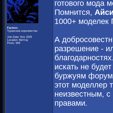
готового мода м
Помнится,
Айс
1000+ моделек 
Faction:
Туранские королевства
А добросовестн
Join Date: Nov 2005
Location: Миттау
Posts: 958
разрешение - ил
благодарностях.
искать не будет
буржуям форума
этот моделлер т
неизвестным, с
правами.