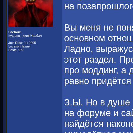
на позапрошлог
Вы меня не пон
Faction:
основном отноше
Кушане - киит Наабал
Join Date: Jul 2005
Ладно, выражус
Location: Israel
Posts: 977
этот раздел. Пр
про моддинг, а 
равно придётся
З.Ы. Но в душе
на форуме и сай
найдётся након