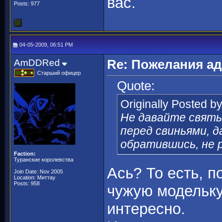
вас.
Posts: 977
04-05-2009, 06:51 PM
AmDDRed
Re: Пожелания а
Старший офицер
Quote:
Originally Posted b
Не давайте святы
перед свиньями, д
обратившись, не 
Faction:
Туранские королевства
Ась? То есть, п
Join Date: Nov 2005
Location: Миттау
Posts: 958
чужую модельку
интересно.