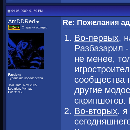
04-06-2009, 01:50 PM
AmDDRed
Re: Пожелания а
Старший офицер
Во-первых
, 
Разбазарил -
не менее, то
игростроител
Faction:
сообщества 
Туранские королевства
Join Date: Nov 2005
другие модо
Location: Миттау
Posts: 958
скриншотов. 
Во-вторых
, я
сегодняшнег