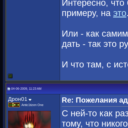
Интересно, что
примеру, на
это
Или - как самим
дать - так это р
И что там, с и
04-06-2009, 11:23 AM
Дрон01
Re: Пожелания а
Antic1tizen One
C ней-то как ра
тому, что никог