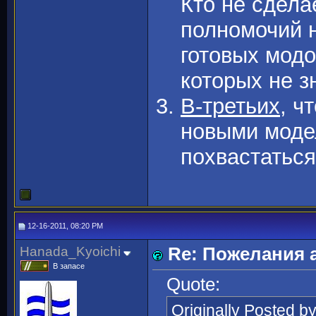
Кто не сдела
полномочий н
готовых модо
которых не з
В-третьих
, ч
новыми моде
похвастаться
12-16-2011, 08:20 PM
Hanada_Kyoichi
Re: Пожелания 
В запасе
Quote:
Originally Posted b