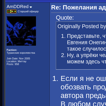
AmDDRed
Re: Пожелания а
Старший офицер
Quote:
Originally Posted b
Представьте, ч
Евгения Онеги
такое случилос
Faction:
Туранские королевства
Ну, а упрёки ч
Join Date: Nov 2005
можем здесь чт
Location: Миттау
Posts: 958
Если я не ош
обозвать про
автора пред
В любом случ