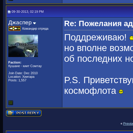
09-30-2013, 02:19 PM
Джаспер
Re: Пожелания а
Командир отряда
Поддреживаю!
но вполне возмо
об последних н
Faction:
Кушане - киит Сомтау
Join Date: Dec 2010
Location: Хиигара
P.S. Приветств
Posts: 1,557
космофлота
«
Previo