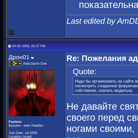
показательн
Last edited by AmD
04-05-2009, 06:37 PM
Дрон01
Re: Пожелания а
Antic1tizen One
Quote:
Надо бы организовать на сайте б
посмотреть созданное форумчана
собственно, скачать модельку.
Не давайте свя
своего перед св
Faction:
ногами своими,
Кушане - киит Наабал
Join Date: Jul 2005
Location: Israel