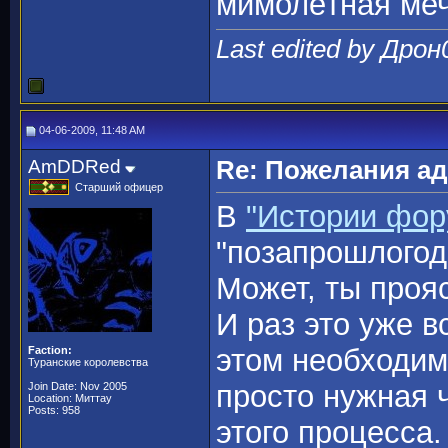
мимолётная меч
Last edited by Дрон
04-06-2009, 11:48 AM
AmDDRed
Re: Пожелания а
Старший офицер
В
"Истории фор
"позапрошлогод
Может, ты про
И раз это уже в
этом необходимо
Faction:
Туранские королевства
просто нужная 
Join Date: Nov 2005
Location: Миттау
Posts: 958
этого процесса.