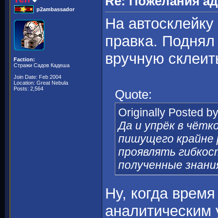
Re: Пожелания а
p2ambassador
На автосклейку 
правка. Поднял
вручную склеит
Faction:
Стражи Садов Кадеша
Join Date: Feb 2004
Location: Great Nebula
Posts: 2,564
Quote:
Originally Posted b
Да и упрёк в чёт
пишущего крайне р
проявлять гибкос
полученные знания
Ну, когда время
аналитическим 