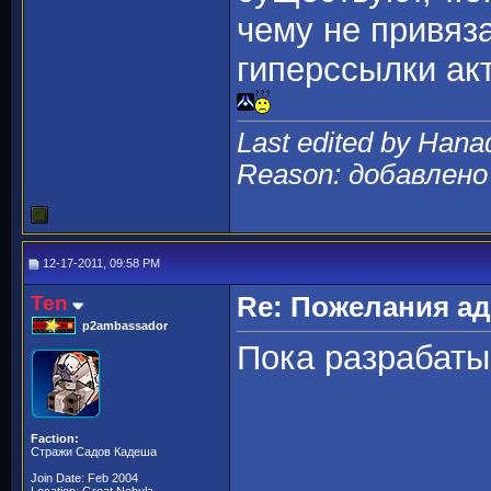
чему не привяз
гиперссылки ак
Last edited by Hana
Reason: добавлен
12-17-2011, 09:58 PM
Ten
Re: Пожелания а
p2ambassador
Пока разрабат
Faction:
Стражи Садов Кадеша
Join Date: Feb 2004