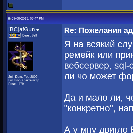
09-08-2013, 03:47 PM
[BC]afGun
Re: Пожелания а
Beast Self
Я на всякий слу
ремейк или прик
вебсервер, sql-с
ли чо может фо
Join Date: Feb 2009
Location: Сыктывкар
Posts: 479
Да и мало ли, ч
"конкретно", на
А у мну двигло 