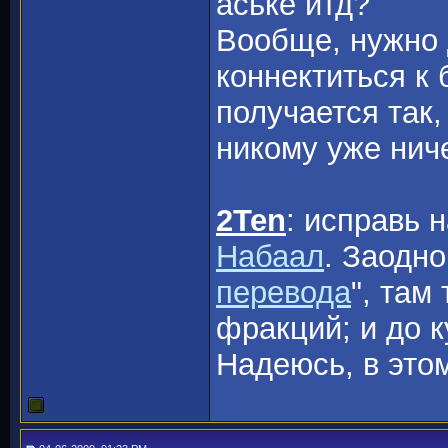
аське итд?
Вообще, нужно 
коннектиться к 
получается так,
никому уже ниче
2Ten
: исправь 
Набаал
. Заодно
перевода
", там
фракций; и до к
Надеюсь, в этом