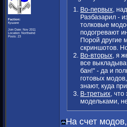
Во-первых
, на
Разбазарил - и
Faction:
толковые модо
Кушане
Join Date: Nov 2011
подогревают и
Location: Northwind
Posts: 23
Порой другие 
скриншотов. Но
Во-вторых
, я 
все выкладыва
бан!" - да и п
готовых модов
знают, куда пр
В-третьих
, что
модельками, не
На счет модов