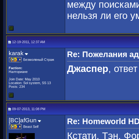
между поисками
нельзя ли его 
12-19-2011, 12:37 AM
karak
Re: Пожелания а
Безмолвный Страж
Джаспер
, отве
Faction:
Налториане
Join Date: May 2010
Location: Sol system, SS 13
Posts: 234
09-07-2013, 11:08 PM
[BC]afGun
Re: Homeworld HD
Beast Self
Кстати, Тэн. Фо