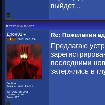
выйдет...
09-30-2013, 11:42 AM
Дрон01
Re: Пожелания а
Antic1tizen One
Предлагаю устр
зарегистрирован
последними нов
затерялись в гл
Faction:
Кушане - киит Наабал
Join Date: Jul 2005
Location: Israel
Posts: 977