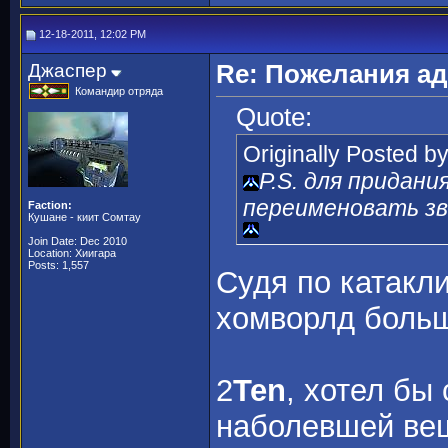
12-18-2011, 12:02 PM
Джаспер
Re: Пожелания а
Командир отряда
Quote:
Originally Posted b
P.S. для придан
переименовать зв
Faction:
Кушане - киит Сомтау
Join Date: Dec 2010
Location: Хиигара
Posts: 1,557
Судя по катакли
хомворлд больш
2
Ten
, хотел бы
наболевшей вещ