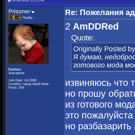
04-06-2009, 01:23 PM
Prisoner
Re: Пожелания а
Прайд
2
AmDDRed
Quote:
Originally Posted b
Я думаю, недобро
готового мода мо
Faction:
Хиигаряне
извиняюсь что т
Join Date: Jul 2008
Location: город герой Киев
Posts: 559
но прошу обрат
из готового мод
это пожалуйста
но разбазарить 