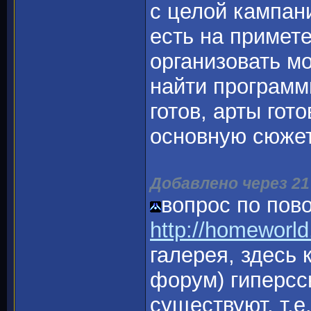
с целой кампан
есть на примет
организовать мо
найти программ
готов, арты го
основную сюже
Добавлено через 21
вопрос по пово
http://homeworld
галерея, здесь 
форум) гиперсс
существуют, т.е