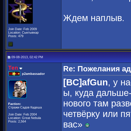
Ждем наплыв.
Join Date: Feb 2009
Location: Сыктывкар
Posts: 479
09-08-2013, 02:42 PM
Ten
Re: Пожелания а
p2ambassador
[BC]afGun
, у н
ы, куда дальше-
нового там разв
Faction:
Стражи Садов Кадеша
четвёрку или п
Join Date: Feb 2004
Location: Great Nebula
вас»
Posts: 2,564