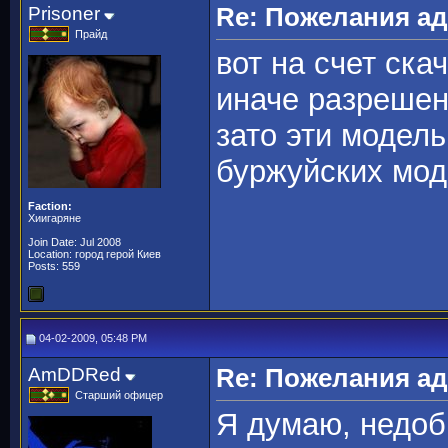
Prisoner
Re: Пожелания а
Прайд
вот на счет ска
иначе разрешен
зато эти модел
буржуйских мод
Faction:
Хиигаряне
Join Date: Jul 2008
Location: город герой Киев
Posts: 559
04-02-2009, 05:48 PM
AmDDRed
Re: Пожелания а
Старший офицер
Я думаю, недоб