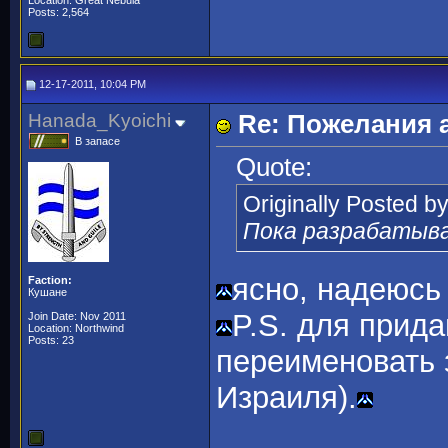
Location: Great Nebula
Posts: 2,564
12-17-2011, 10:04 PM
Hanada_Kyoichi
Re: Пожелания 
В запасе
Quote:
Originally Posted b
Пока разрабаты
ясно, надеюсь 
Faction:
Кушане
P.S. для прид
Join Date: Nov 2011
Location: Northwind
Posts: 23
переименовать 
Израиля).