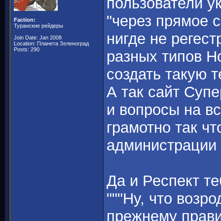
пользователи у
"через прямое 
Faction:
Туранские рейдеры
нигде не регес
Join Date: Jan 2008
Location: Планета Зеленоград
Posts: 290
разных типов H
создать такую т
А так сайт Супе
и вопросы на в
грамотно так чт
администрации 
Да и Респект те
"""Ну, что возр
прежнему правит