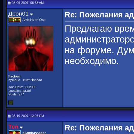
03-09-2007, 06:38 AM
Дрон01
Re: Пожелания а
Antic1tizen One
Предлагаю врем
администраторо
на форуме. Дум
необходимо.
Faction:
Кушане - киит Наабал
Join Date: Jul 2005
Location: Israel
Posts: 977
03-10-2007, 12:07 PM
Ten
Re: Пожелания а
p2ambassador