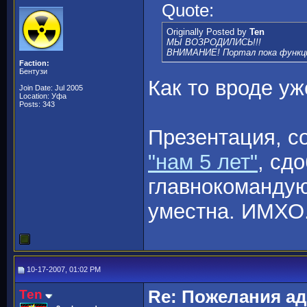
Quote:
Originally Posted by
Ten
МЫ ВОЗРОДИЛИСЬ!!!
ВНИМАНИЕ! Портал пока функци
Faction:
Бентузи
Как то вроде уж
Join Date: Jul 2005
Location: Уфа
Posts: 343
Презентация, с
"нам 5 лет"
, сд
главнокомандую
уместна. ИМХО
10-17-2007, 01:02 PM
Ten
Re: Пожелания а