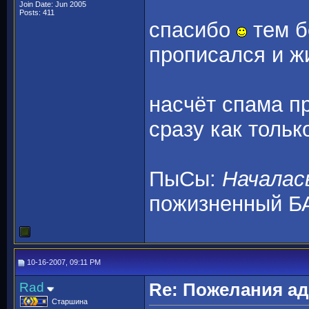
Join Date: Jun 2005
Posts: 411
спасибо
тем б
прописался и жи
насчёт спама п
сразу как толь
ПыСы:
Началас
пожизненный Б
10-16-2007, 09:11 PM
Rad
Re: Пожелания а
Старшина