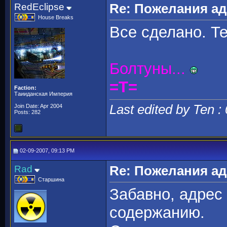
RedEclipse
Re: Пожелания а
House Breaks
Все сделано. Т
Болтуны...
=T=
Faction:
Таииданская Империя
Last edited by Ten :
Join Date: Apr 2004
Posts: 282
02-09-2007, 09:13 PM
Rad
Re: Пожелания а
Старшина
Забавно, адрес
содержанию.