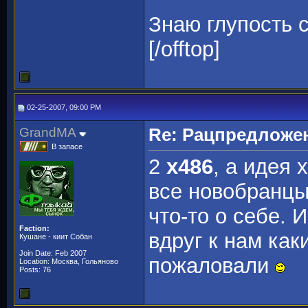
Знаю глупость с
[/offtop]
02-25-2007, 09:00 PM
GrandMA
Re: Рацпредложе
В запасе
2
x486
, а идея 
все новобранцы
что-то о себе.
Faction:
вдруг к нам ка
Кушане - киит Собан
Join Date: Feb 2007
пожаловали
Location: Москва, Гольяново
Posts: 76