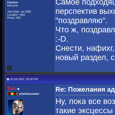
Самое подходя
Faction:
Бентузи
перспектив выхо
Join Date: Jul 2005
Location: Уфа
"поздравляю".
Posts: 343
Что ж, поздравл
:-D.
Снести, нафихг,
новый раздел, 
02-09-2007, 09:30 PM
Ten
Re: Пожелания а
p2ambassador
Ну, пока все в
такие эксцессы