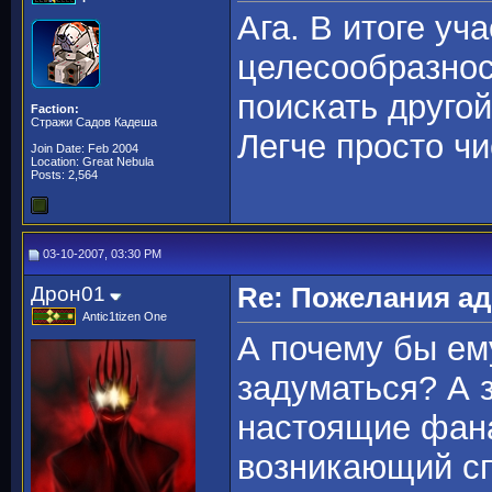
Ага. В итоге уч
целесообразнос
поискать друго
Faction:
Стражи Садов Кадеша
Легче просто чи
Join Date: Feb 2004
Location: Great Nebula
Posts: 2,564
03-10-2007, 03:30 PM
Дрон01
Re: Пожелания а
Antic1tizen One
А почему бы ем
задуматься? А 
настоящие фана
возникающий сп