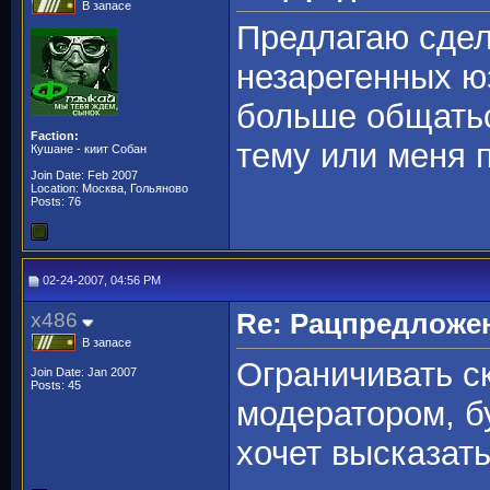
В запасе
Предлагаю сдел
незарегенных ю
больше общатьс
Faction:
тему или меня 
Кушане - киит Собан
Join Date: Feb 2007
Location: Москва, Гольяново
Posts: 76
02-24-2007, 04:56 PM
x486
Re: Рацпредложе
В запасе
Ограничивать ск
Join Date: Jan 2007
Posts: 45
модератором, б
хочет высказать