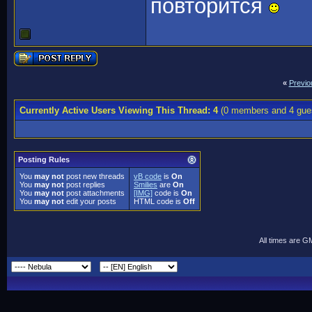
повторится
«
Previo
Currently Active Users Viewing This Thread: 4
(0 members and 4 gue
Posting Rules
You
may not
post new threads
vB code
is
On
You
may not
post replies
Smilies
are
On
You
may not
post attachments
[IMG]
code is
On
You
may not
edit your posts
HTML code is
Off
All times are G