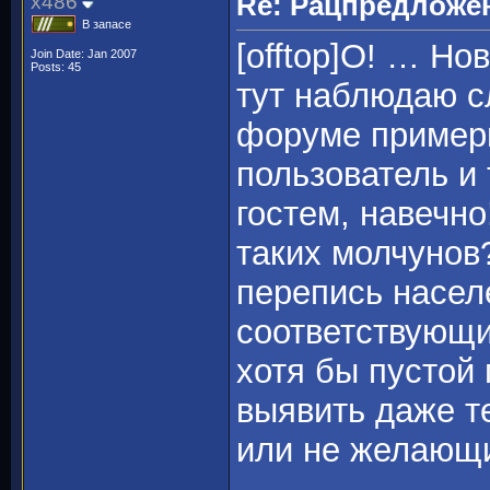
x486
Re: Рацпредложе
В запасе
[offtop]О! … Но
Join Date: Jan 2007
Posts: 45
тут наблюдаю с
форуме примерн
пользователь и
гостем, навечно
таких молчунов
перепись населе
соответствующи
хотя бы пустой 
выявить даже т
или не желающ