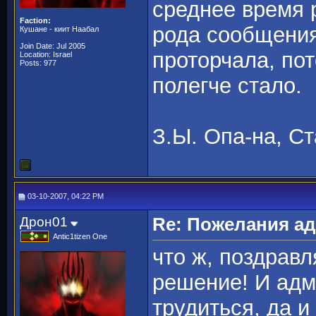
среднее время 
Faction:
рода сообщени
Кушане - киит Наабал
Join Date: Jul 2005
проторчала, по
Location: Israel
Posts: 977
полегче стало.
З.Ы. Опа-на, С
03-10-2007, 04:22 PM
Дрон01
Re: Пожелания а
Antic1tizen One
что ж, поздравл
решение! И адм
трудиться, да и