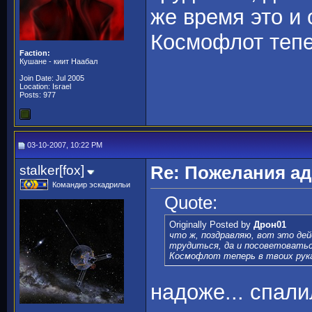
же время это и 
Космофлот тепе
Faction:
Кушане - киит Наабал
Join Date: Jul 2005
Location: Israel
Posts: 977
03-10-2007, 10:22 PM
stalker[fox]
Re: Пожелания а
Командир эскадрильи
Quote:
Originally Posted by
Дрон01
что ж, поздравляю, вот это де
трудиться, да и посоветоватьс
Космофлот теперь в твоих рук
надоже... спал