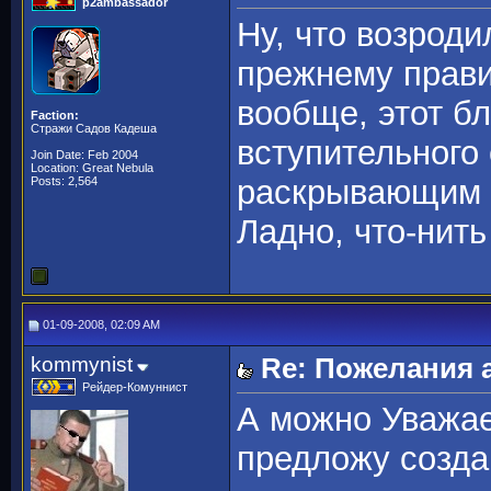
p2ambassador
Ну, что возроди
прежнему правит
вообще, этот б
Faction:
Стражи Садов Кадеша
вступительного
Join Date: Feb 2004
Location: Great Nebula
раскрывающим ц
Posts: 2,564
Ладно, что-нить
01-09-2008, 02:09 AM
kommynist
Re: Пожелания 
Рейдер-Комуннист
А можно Уважа
предложу созда