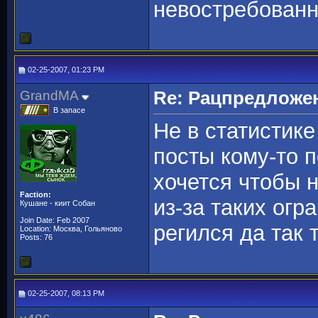
невостребованн
02-25-2007, 01:23 PM
GrandMA
Re: Рацпредложе
В запасе
Не в статистике
посты кому-то п
хочется чтобы 
Faction:
из-за таких ог
Кушане - киит Собан
Join Date: Feb 2007
регился да так 
Location: Москва, Гольяново
Posts: 76
02-25-2007, 08:13 PM