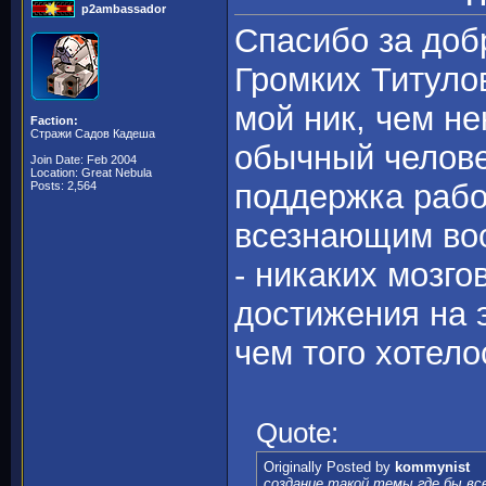
p2ambassador
Спасибо за доб
Громких Титулов
мой ник, чем не
Faction:
Стражи Садов Кадеша
обычный человек
Join Date: Feb 2004
Location: Great Nebula
поддержка рабо
Posts: 2,564
всезнающим воо
- никаких мозго
достижения на 
чем того хотел
Quote:
Originally Posted by
kommynist
создание такой темы где бы все