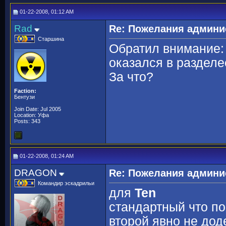
01-22-2008, 01:12 AM
Rad
Re: Пожелания админи
Старшина
Обратил внимание: 
оказался в разделе
За что?
Faction:
Бентузи
Join Date: Jul 2005
Location: Уфа
Posts: 343
01-22-2008, 01:24 AM
DRAGON
Re: Пожелания админи
Командир эскадрильи
для
Ten
стандартный что по
второй явно не дод