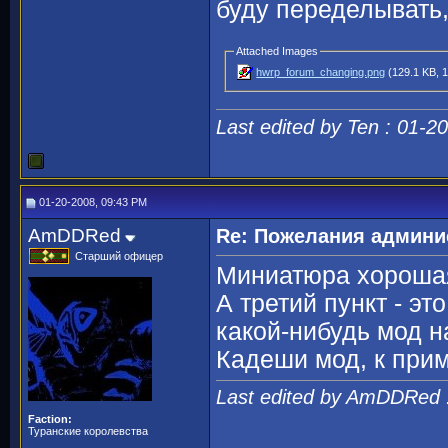
буду переделывать
Attached Images
hwrp_forum_changing.png
(129.1 KB, 1
Last edited by Ten : 01-2
01-20-2008, 09:43 PM
AmDDRed
Re: Пожелания админи
Старший офицер
Миниатюра хороша
А третий пункт - э
какой-нибудь мод н
Кадеши мод, к прим
Last edited by AmDDRed 
Faction:
Туранские королевства