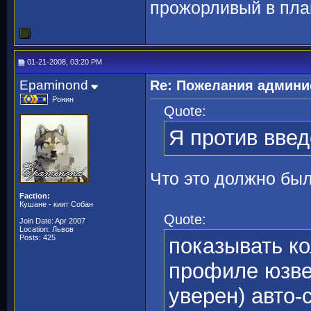
прожорливый в пла
01-21-2008, 03:20 PM
Epaminond
Re: Пожелания админи
Ронин
Quote:
Я против введ
Что это должно бы
Faction:
Кушане - киит Собан
Quote:
Join Date: Apr 2007
Location: Львов
Posts: 425
показывать к
профиле юзвер
уверен) авто-