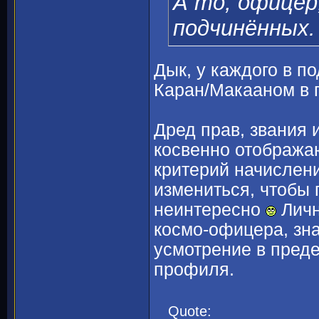
А то, офицер
подчинённых.
Дык, у каждого в п
Каран/Макааном в п
Дред прав, звания 
косвенно отобража
критерий начислени
измениться, чтобы 
неинтересно
Личн
космо-офицера, зна
усмотрение в преде
профиля.
Quote: