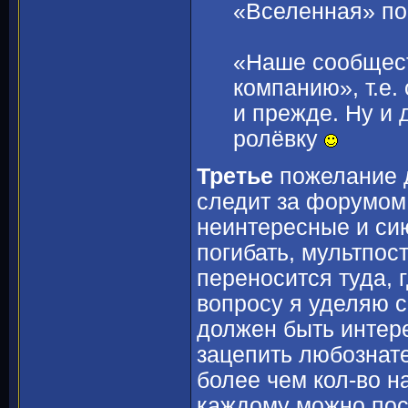
«Вселенная» по 
«Наше сообщест
компанию», т.е.
и прежде. Ну и
ролёвку
Третье
пожелание д
следит за форумом 
неинтересные и си
погибать, мультпос
переносится туда, 
вопросу я уделяю 
должен быть интер
зацепить любознател
более чем кол-во н
каждому можно пос