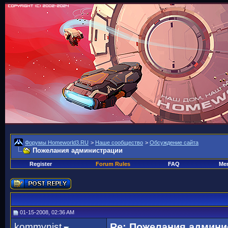
Форумы Homeworld3.RU
>
Наше сообщество
>
Обсуждение сайта
Пожелания администрации
Register
Forum Rules
FAQ
Mem
01-15-2008, 02:36 AM
kommynist
Re: Пожелания админи