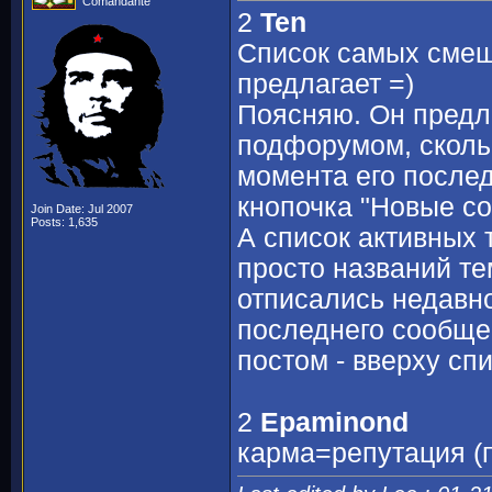
Comandante
2
Ten
Список самых смешн
предлагает =)
Поясняю. Он предл
подфорумом, сколь
момента его после
кнопочка "Новые со
Join Date: Jul 2007
Posts: 1,635
А список активных т
просто названий те
отписались недавно
последнего сообще
постом - вверху спи
2
Epaminond
карма=репутация (