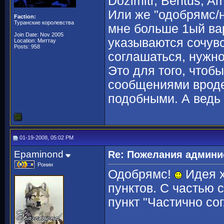
Dozimitr, Bentus, 
Или же "одобрямс/н
Faction:
Туранские королевства
мне больше 1ый вар
Join Date: Nov 2005
указываются сочувс
Location: Миттау
Posts: 958
соглашаться, нужно
Это для того, чтоб
сообщениями вроде 
подобными. А ведь 
01-19-2008, 05:02 PM
Epaminond
Re: Пожелания админи
Ронин
Одобрямс!
Идея х
пунктов. С частью с
пункт "Частично сог