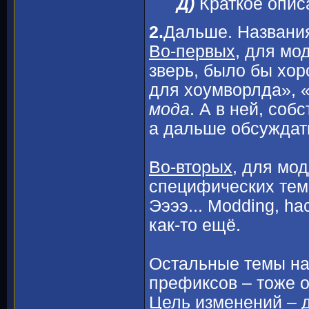
Д)
Краткое опис
2.
Дальше. Названия
Во-первых,
для модо
зверь, было бы хор
для хоумворлда», 
мода
. А в ней, соб
а дальше обсуждать
Во-вторых
, для мо
специфических тем 
Ээээ... Modding, ha
как-то ещё.
Остальные темы на
префиксов – тоже 
Цель изменений – 