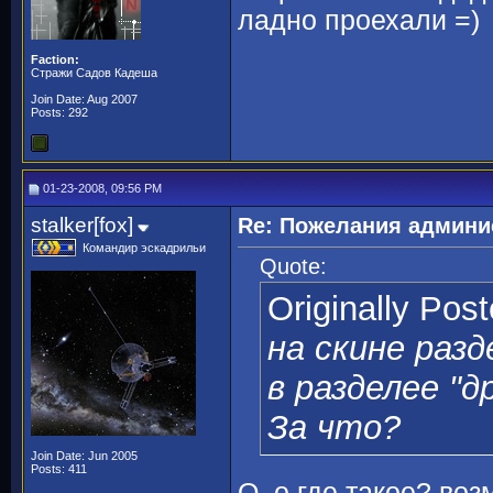
ладно проехали =)
Faction:
Стражи Садов Кадеша
Join Date: Aug 2007
Posts: 292
01-23-2008, 09:56 PM
stalker[fox]
Re: Пожелания админи
Командир эскадрильи
Quote:
Originally Pos
на скине раз
в разделее "д
За что?
Join Date: Jun 2005
Posts: 411
O_o где такое? воз