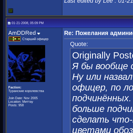
Last edited by Lee : 01-2
01-21-2008, 05:09 PM
AmDDRed
Re: Пожелания админи
Старший офицер
Quote:
Originally Pos
Я бы вообще
Ну или назвал
офицер, по л
Faction:
Туранские королевства
подчинённых.
Join Date: Nov 2005
Location: Миттау
Posts: 958
больше подчи
сделать что-
цветами обоз