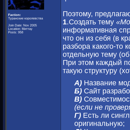
Поэтому, предлага
Faction:
Туранские королевства
1
.Создать тему
«Мо
Join Date: Nov 2005
информативная спра
Location: Миттау
Posts: 958
что он из себя (в к
разбора какого-то 
отдельную тему (об 
При этом каждый п
такую структуру (х
А)
Название мод
Б)
Сайт разрабо
В)
Совместимост
(если не провер
Г)
Есть ли сингл
оригинальную;