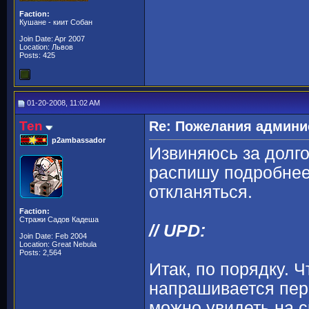
Faction:
Кушане - киит Собан
Join Date: Apr 2007
Location: Львов
Posts: 425
01-20-2008, 11:02 AM
Ten
Re: Пожелания админи
p2ambassador
Извиняюсь за долг
распишу подробнее
откланяться.
Faction:
Стражи Садов Кадеша
// UPD:
Join Date: Feb 2004
Location: Great Nebula
Posts: 2,564
Итак, по порядку. 
напрашивается пер
можно увидеть на с