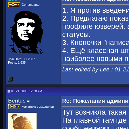
Comandante
1. Я против введен
2. Предлагаю показ
профиле юзверей, а
статусы.
3. Кнопочки "написа
4. Ещё классная шт
наиболее новыми п
Join Date: Jul 2007
Posts: 1,635
Last edited by Lee : 01-2
01-21-2008, 12:28 AM
Bentus
Re: Пожелания админи
Командир эскадрильи
Тут возникла такая
На главной там где
сообщениями, где-т