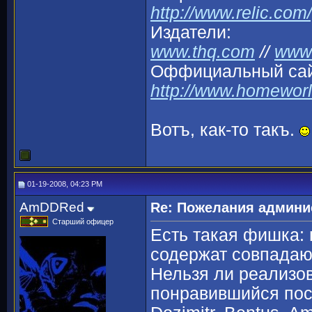
http://www.relic.co
Издатели:
www.thq.com
//
www.
Оффициальный сай
http://www.homewor
Вотъ, как-то такъ.
01-19-2008, 04:23 PM
AmDDRed
Re: Пожелания админи
Старший офицер
Есть такая фишка:
содержат совпада
Нельзя ли реализов
понравившийся пост