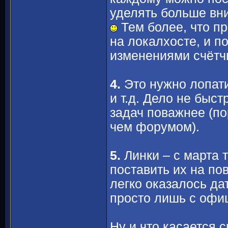
уделять больше вни
Тем более, что п
на локалхосте, и п
изменениями счётч
4.
Это нужно лопати
и т.д. Дело не быст
задач поважнее (п
чем форумом).
5.
Линки – с марта 
поставить их на по
легко оказалось да
просто лишь с офи
Ну и что касается 