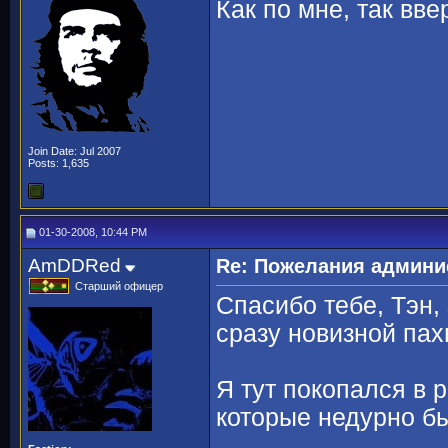
Как по мне, так вв
Join Date: Jul 2007
Posts: 1,635
01-30-2008, 10:44 PM
AmDDRed
Re: Пожелания админи
Старший офицер
Спасибо тебе, Тэн,
сразу новизной па
Я тут покопался в 
которые недурно б