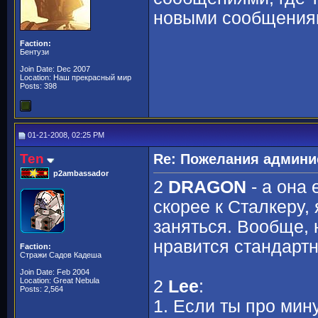
новыми сообщениям
Faction:
Бентузи
Join Date: Dec 2007
Location: Наш прекрасный мир
Posts: 398
01-21-2008, 02:25 PM
Ten
Re: Пожелания админи
p2ambassador
2
DRAGON
- а она 
скорее к Сталкеру
заняться. Вообще, н
нравится стандартн
Faction:
Стражи Садов Кадеша
Join Date: Feb 2004
Location: Great Nebula
2
Lee
:
Posts: 2,564
1. Если ты про мин