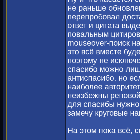
не раньше обновле
перепробовал доста
ответ и цитата выд
повальным цитирова
mouseover-поиск на 
это всё вместе буд
поэтому не исключе
спасибо можно лишь
антиспасибо, но есл
наиболее авторите
неизбежны реповойн
для спасибы нужно 
замечу круговые на
На этом пока всё, с