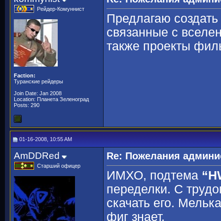
Рейдер-Комуннист
Предлагаю создать
связанные с вселе
также проекты фил
Faction:
Туранские рейдеры
Join Date: Jan 2008
Location: Планета Зеленоград
Posts: 290
01-16-2008, 10:55 AM
AmDDRed
Re: Пожелания админи
Старший офицер
ИМХО, подтема
“H
переделки. С трудо
скачать его. Мелька
фиг знает.