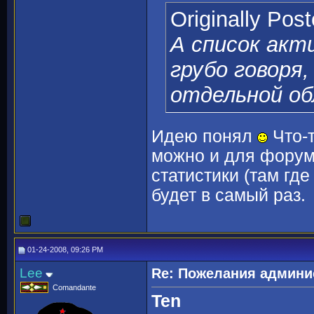
Originally Pos
А список акт
грубо говоря
отдельной об
Идею понял
Что-т
можно и для форума
статистики (там где
будет в самый раз.
01-24-2008, 09:26 PM
Lee
Re: Пожелания админи
Comandante
Ten