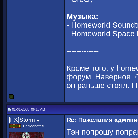
Музыка:
- Homeworld Soundt
- Homeworld Space 
-------------
Кроме того, у home
форум. Наверное, б
он раньше стоял. П
01-31-2008, 09:15 AM
[FX]Storm
Re: Пожелания админи
Пользователь
Тэн попрошу попра