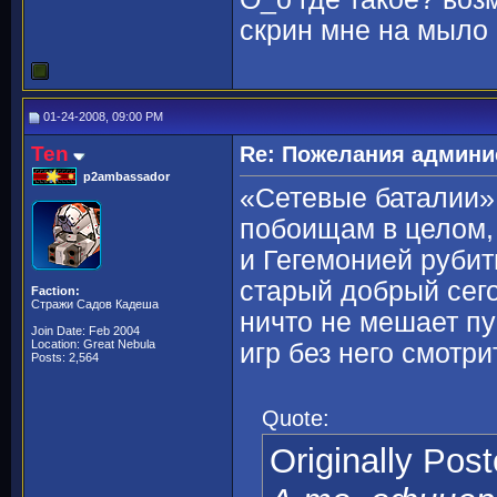
скрин мне на мыло 
01-24-2008, 09:00 PM
Ten
Re: Пожелания админи
p2ambassador
«Сетевые баталии»
побоищам в целом, 
и Гегемонией рубит
старый добрый сего
Faction:
Стражи Садов Кадеша
ничто не мешает п
Join Date: Feb 2004
Location: Great Nebula
игр без него смотри
Posts: 2,564
Quote:
Originally Pos