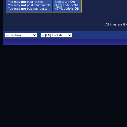
You
may not
post replies
Smilies
are
On
You
may not
post attachments
[IMG]
code is
On
You
may not
edit your posts
HTML code is
Off
All times are G