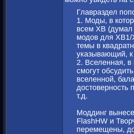
Главраздел поп
1. Моды, в кото
всем ХВ (думал
модов для ХВ1/
темы в квадратн
указывающий, к 
2. Вселенная, в
смогут обсудить
вселенной, бал
достоверность 
т.д.
Моддинг вынесен
FlashHW и Твор
перемещены, до