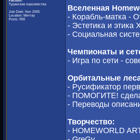
Faction:
Туранские королевства
Вселенная Homewo
Join Date: Nov 2005
- Корабль-матка - 
Location: Миттау
Posts: 958
- Эстетика и этика
- Социальная сист
Чемпионаты и сет
- Игра по сети - со
Орбитальные леса
- Русификатор пе
- ПОМОГИТЕ! сдел
- Переводы описани
Творчество:
- HOMEWORLD ART 
- GreGy