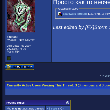
Просто как то неоч
Attached Images
Boardwars_Error.jpg
(151.4 KB, 16 vie
Last edited by [FX]Storm 
Faction:
Кушане - киит Сомтау
Join Date: Feb 2007
Location: Пенза
Posts: 514
«
Previo
Currently Active Users Viewing This Thread: 3
(0 members and 3 gue
Posting Rules
You
may not
post new threads
vB code
is
On