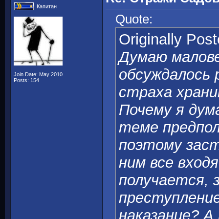
Капитан
Quote:
Originally Pos
Думаю малов
обсуждалось 
Join Date: May 2010
Posts: 154
страха хран
Почему я дум
теме предпол
поэтому заст
ним все вход
получается, 
преступление
наказание? А