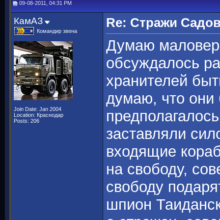
09-08-2011, 04:31 PM
КамАЗ
Re: Стражи Садов
Командир звена
Думаю маловер
обсуждалось ран
хранителей быт
думаю, что они
Join Date: Jan 2004
предполагалось
Location: Краснодар
Posts: 206
заставляли сил
входящие корабл
на свободу, со
свободу подаря
шпион Таиданск