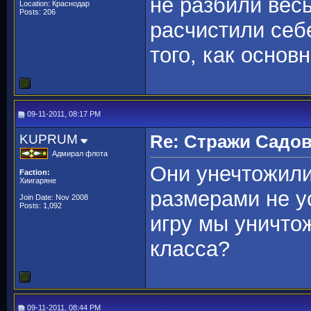
не разбили вес
Location: Краснодар
Posts: 206
расчистили себ
того, как осно
09-11-2011, 08:17 PM
KUPRUM
Re: Стражи Садов
Адмирал флота
Они унечтожили
Faction:
Хиигаряне
размерами не у
Join Date: Nov 2008
Posts: 1,092
игру мы уничто
класса?
09-11-2011, 08:44 PM