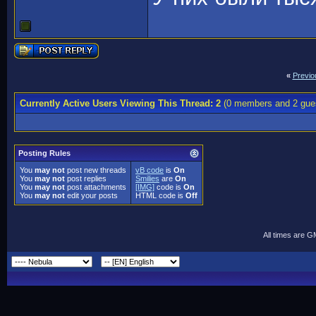
«
Previo
Currently Active Users Viewing This Thread: 2
(0 members and 2 gue
Posting Rules
You
may not
post new threads
vB code
is
On
You
may not
post replies
Smilies
are
On
You
may not
post attachments
[IMG]
code is
On
You
may not
edit your posts
HTML code is
Off
All times are 