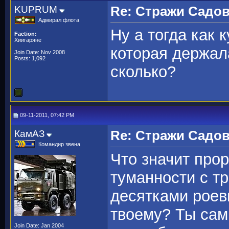
KUPRUM
Re: Стражи Садов
Адмирал флота
Ну а тогда как
Faction:
Хиигаряне
которая держал
Join Date: Nov 2008
Posts: 1,092
сколько?
09-11-2011, 07:42 PM
КамАЗ
Re: Стражи Садов
Командир звена
Что значит про
туманности с т
десятками роеви
твоему? Ты сам 
Join Date: Jan 2004