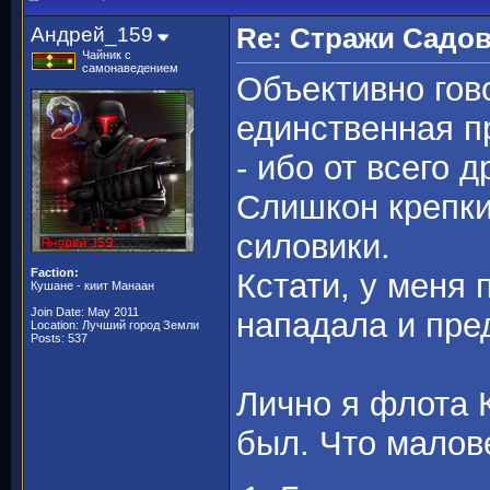
Андрей_159
Re: Стражи Садов
Чайник с
самонаведением
Объективно гов
единственная п
- ибо от всего 
Слишкон крепки
силовики.
Faction:
Кстати, у меня 
Кушане - киит Манаан
Join Date: May 2011
нападала и пре
Location: Лучший город Земли
Posts: 537
Лично я флота 
был. Что малов