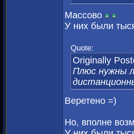
Массово
У них были тыся
Quote:
Originally Pos
Плюс нужны 
дистанционн
Веретено =)
Но, вполне возм
У них были тыся