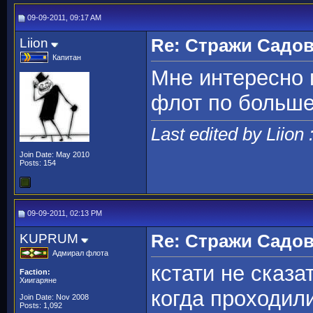
09-09-2011, 09:17 AM
Liion
Re: Стражи Садов
Капитан
Мне интересно 
флот по больше.
Last edited by Liion
Join Date: May 2010
Posts: 154
09-09-2011, 02:13 PM
KUPRUM
Re: Стражи Садов
Адмирал флота
кстати не сказ
Faction:
Хиигаряне
когда проходил
Join Date: Nov 2008
Posts: 1,092