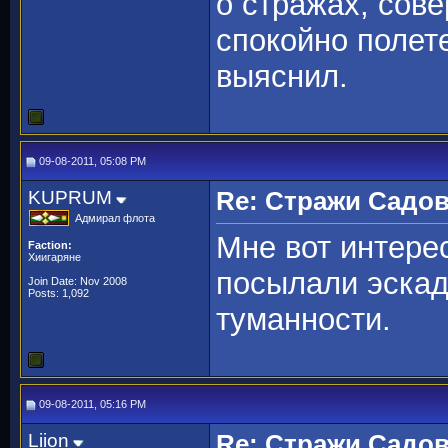
о стражах, сов
спокойно полете
выяснил.
09-08-2011, 05:08 PM
KUPRUM
Re: Стражи Садов
Адмирал флота
Мне вот интере
Faction:
Хиигаряне
посылали эскад
Join Date: Nov 2008
Posts: 1,092
туманности.
09-08-2011, 05:16 PM
Liion
Re: Стражи Садов