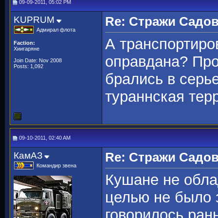
09-09-2011, 05:02 PM
KUPRUM
Re: Стражи Садов
Адмирал флота
А транспортиро
Faction:
Хиигаряне
оправдана? Про
Join Date: Nov 2008
Posts: 1,092
брались в серье
тураннская тер
09-10-2011, 02:40 AM
КамАЗ
Re: Стражи Садов
Командир звена
Кушане не обла
целью не было 
говорилось ранн