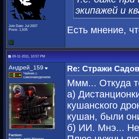
экипажей и к
Join Date: Jul 2007
Есть мнение, ч
Posts: 1,635
09-11-2011, 10:57 PM
Андрей_159
Re: Стражи Садов
Чайник с
самонаведением
Ммм... Откуда 
а) Дистанционк
кушанского дро
кушан, были они
б) ИИ. Мнэ... Н
Faction:
Плюс нужны люд
Кушане - киит Манаан