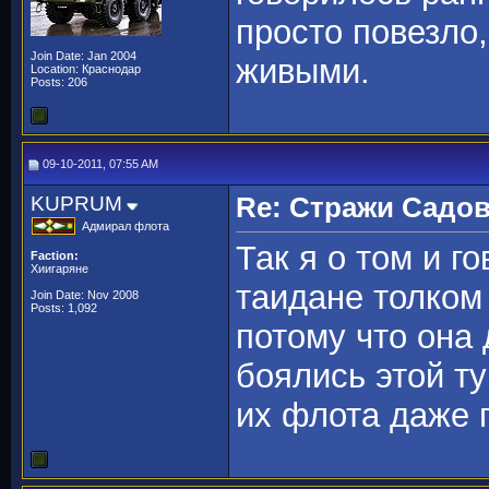
просто повезло,
Join Date: Jan 2004
живыми.
Location: Краснодар
Posts: 206
09-10-2011, 07:55 AM
KUPRUM
Re: Стражи Садов
Адмирал флота
Так я о том и г
Faction:
Хиигаряне
таидане толком
Join Date: Nov 2008
Posts: 1,092
потому что она 
боялись этой т
их флота даже 