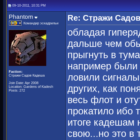
09-10-2011, 10:31 PM
Phantom
Re: Стражи Садов
Командир эскадрильи
обладая гиперяд
дальше чем об
прыгнуть в тума
например были 
Faction:
ловили сигналы
Стражи Садов Кадеша
Join Date: Apr 2008
других, как пон
Location: Gardens of Kadesh
Posts: 272
весь флот и оту
прокатило ибо т
итоге кадешам 
свою...но это в