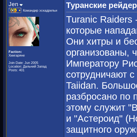
Jen
Туранские рейде
Командир эскадрильи
Turanic Raiders
которые напада
Они хитры и бе
организованы, 
Faction:
Хиигаряне
Императору Рист
Join Date: Jun 2005
Location: Дальний Запад
Posts: 401
сотрудничают 
Taiidan. Большо
разбросано по 
этому служит "
и "Астероид" (
защитного оруж