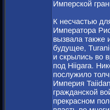
Имперской грани
К несчастью для
Императора Рис
вызвала также и
будущее, Turani
и скрылись во 
под Hiigara. Ни
послужило толчк
Империя Taiida
гражданской вой
прекрасном пол
власть во мног