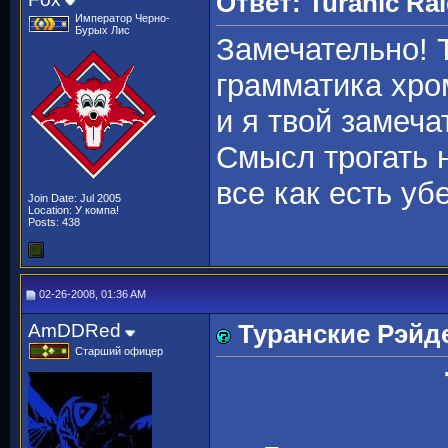
Ответ: Turanic Ra
Император Черно-
Бурых Лис
Замечательно! Т
грамматика хром
и я твой замеча
Смысл трогать 
все как есть уб
Join Date: Jul 2005
Location: У компа!
Posts: 438
02-26-2008, 01:36 AM
AmDDRed
Туранские Рэйд
Старший офицер