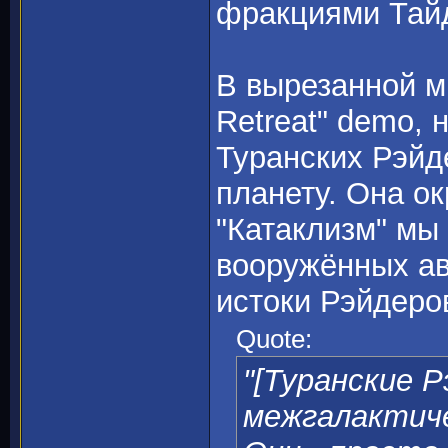
фракциями Тайд
В вырезанной ми
Retreat" demo, 
Туранских Рэйд
планету. Она о
"Катаклизм" мы
вооружённых ав
истоки Рэйдеро
Quote:
"[Туранские Р
межгалактиче