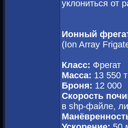
уклониться от р
Ионный фрега
(Ion Array Frigat
Класс:
Фрегат
Масса:
13 550 т
Броня:
12 000
Скорость почи
в shp-файле, л
Манёвренност
Ускорение:
50 