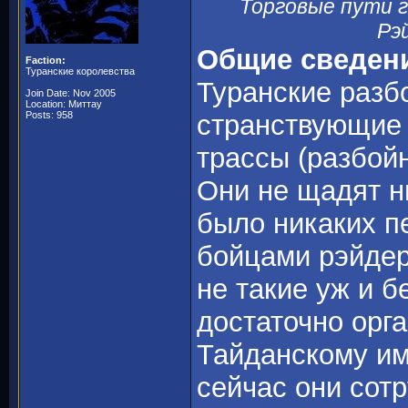
Торговые пути 
Рэ
Общие сведени
Faction:
Туранские королевства
Туранские разб
Join Date: Nov 2005
Location: Миттау
Posts: 958
странствующие 
трассы (разбойн
Они не щадят ни
было никаких 
бойцами рэйдер
не такие уж и 
достаточно орг
Тайданскому имп
сейчас они сот