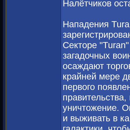
Налётчиков оста
Нападения Tura
зарегистрирова
Секторе "Turan"
загадочных воин
осаждают торго
крайней мере д
первого появле
правительства,
уничтожение. О
и выживать в ка
галактики, чтоб