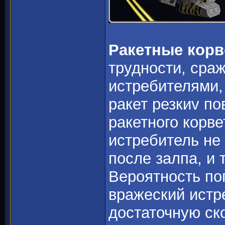
Ракетные кор
трудности, сра
истребителями,
ракет резкиv п
ракетного корве
истребитель не
после залпа, и 
Вероятность поп
вражеский истр
достаточную ск