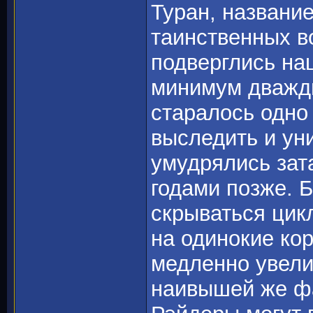
Туран, название
таинственных во
подверглись на
минимум дважды
старалось одно
выследить и ун
умудрялись зата
годами позже. Б
скрываться цик
на одинокие ко
медленно увели
наивышей же фа