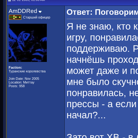
AmDDRed
Ответ: Поговорим
Старший офицер
Я не знаю, кто 
игру, понравила
поддерживаю. Р
начнёшь проход
может даже и по
Faction:
Туранские королевства
мне было скучн
Join Date: Nov 2005
Location: Миттау
Posts: 958
понравилась, н
прессы - а если
начал?...
Зато вот ХВ - в