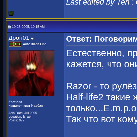
Last edited by Ten :
10-23-2005, 10:15 AM
Дрон01
Ответ: Поговорим
Antic1tizen One
Естественно, п
кажется, что о
Razor - то рулё
Half-life2 таки
Faction:
только...E.m.p.o.
Кушане - киит Наабал
Join Date: Jul 2005
Так что вот ком
Location: Israel
Posts: 977