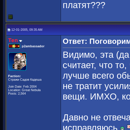
платят???
12-01-2005, 09:35 AM
Ten
Ответ: Поговорим
p2ambassador
Видимо, эта (да
считает, что то
лучше всего обь
Faction:
Стражи Садов Кадеша
не тратит усили
Join Date: Feb 2004
Location: Great Nebula
вещи. ИМХО, ко
Posts: 2,564
Давно не отвеча
исправляюсь