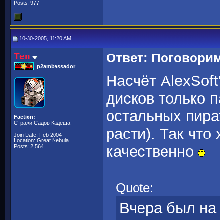
Posts: 977
10-30-2005, 11:20 AM
Ten
Ответ: Поговорим
p2ambassador
Насчёт AlexSoft'
дисков только п
остальных пират
Faction:
Стражи Садов Кадеша
расти). Так что 
Join Date: Feb 2004
Location: Great Nebula
качественно
Posts: 2,564
Quote:
Вчера был на