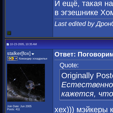
И ещё, такая над
в эгзешнике Хо
Last edited by Дрон
10-23-2005, 10:35 AM
stalker[fox]
Ответ: Поговорим
Командир эскадрильи
Quote:
Originally Pos
Естественно,
кажется, что
Join Date: Jun 2005
хех))) мэйкеры
Posts: 411