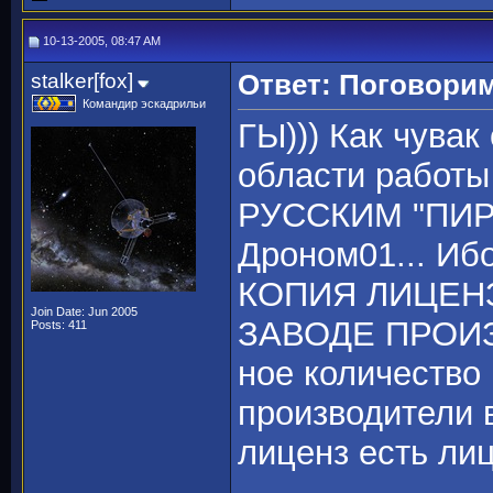
10-13-2005, 08:47 AM
stalker[fox]
Ответ: Поговорим
Командир эскадрильи
ГЫ))) Как чува
области работ
РУССКИМ "ПИРА
Дроном01... Иб
КОПИЯ ЛИЦЕН
Join Date: Jun 2005
ЗАВОДЕ ПРОИЗВ
Posts: 411
ное количество
производители 
лиценз есть лиц