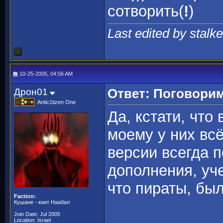
сотворить(
!
)
Last edited by stalke
10-25-2005, 04:56 AM
Дрон01
Ответ: Поговорим
Antic1tizen One
Да, кстати, что
моему у них вс
версии всегда 
дополнения, уч
что пираты, бы
Faction:
Кушане - киит Наабал
Join Date: Jul 2005
Location: Israel