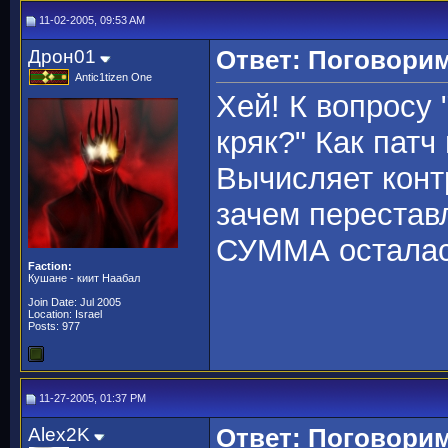
11-02-2005, 09:53 AM
Дрон01
Ответ: Поговорим
Antic1tizen One
Хей! К вопросу 
кряк?" Как патч
Вычисляет конт
зачем перестав
СУММА осталас
Faction:
Кушане - киит Наабал
Join Date: Jul 2005
Location: Israel
Posts: 977
11-27-2005, 01:37 PM
Alex2K
Ответ: Поговорим