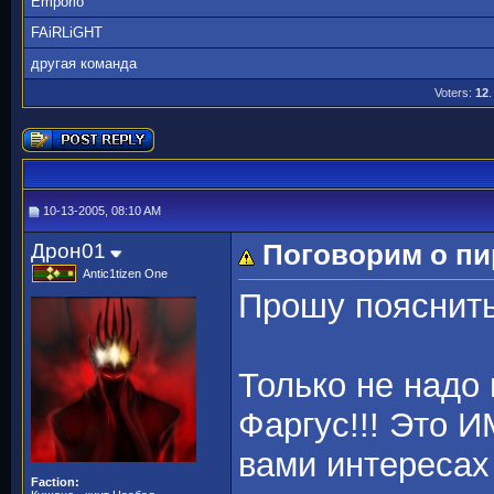
Emporio
FAiRLiGHT
другая команда
Voters:
12
.
10-13-2005, 08:10 AM
Дрон01
Поговорим о пи
Antic1tizen One
Прошу пояснить
Только не надо 
Фаргус!!! Это 
вами интересах 
Faction: