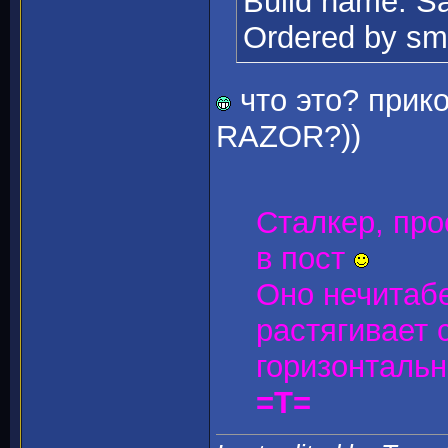
Build name: Sa
Ordered by sm
что это? прик
RAZOR?))
Сталкер, про
в пост
Оно нечитабе
растягивает 
горизонтальн
=T=