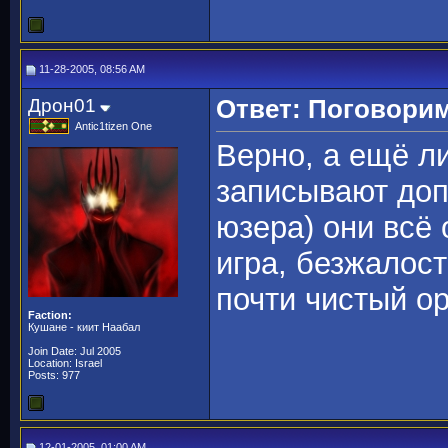
11-28-2005, 08:56 AM
Дрон01
Ответ: Поговорим
Antic1tizen One
Верно, а ещё л
записывают доп
юзера) они всё
игра, безжалос
почти чистый ор
Faction:
Кушане - киит Наабал
Join Date: Jul 2005
Location: Israel
Posts: 977
12-01-2005, 01:00 AM