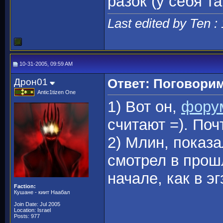
разок (у себя та
Last edited by Ten :
10-31-2005, 09:59 AM
Дрон01
Ответ: Поговорим
Antic1tizen One
1) Вот он,
фору
считают =). Поч
2) Млин, показа
смотрел в прош
начале, как в э
Faction:
Кушане - киит Наабал
Join Date: Jul 2005
Location: Israel
Posts: 977