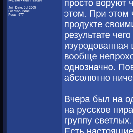
просто воруют 
Кушане - киит Наабал
Join Date: Jul 2005
этом. При этом 
Location: Israel
Posts: 977
продукте своим
результате чего
изуродованная 
вообще непрохо
однозначно. Пов
абсолютно ниче
Вчера был на о
на русское пир
группу светлых.
Есть настоящие