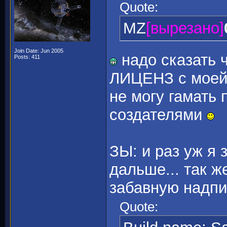
Quote:
MZ
[вырезано]
Join Date: Jun 2005
надо сказать ч
Posts: 411
ЛИЦЕНЗ с моей х
не могу гамать 
создателями
ЗЫ: и раз уж я 
дальше... так ж
забавную надпис
Quote: