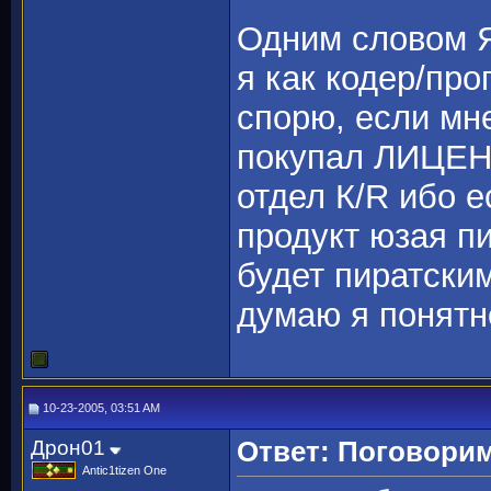
Одним словом Я
я как кодер/про
спорю, если мн
покупал ЛИЦЕН
отдел К/R ибо 
продукт юзая пи
будет пиратским
думаю я понят
10-23-2005, 03:51 AM
Дрон01
Ответ: Поговорим
Antic1tizen One