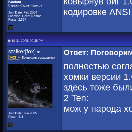
ковырнув биг 1.
Faction:
Стражи Садов Кадеша
кодировке ANSI,
Join Date: Feb 2004
Location: Great Nebula
Posts: 2,564
10-31-2005, 09:35 PM
stalker[fox]
Ответ: Поговорим
Командир эскадрильи
полностью согла
хомки версии 1.
здесь тоже были
2 Ten:
мож у народа х
Join Date: Jun 2005
Posts: 411