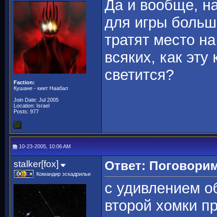
Да и вообще, на
для игры больш
тратят место на
всяких, как эту
светится?
Faction:
Кушане - киит Наабал
Join Date: Jul 2005
Location: Israel
Posts: 977
10-23-2005, 10:06 AM
stalker[fox]
Ответ: Поговорим
Командир эскадрильи
с удивлением о
второй хомки п