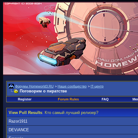
Форумы Homeworld3.RU
>
Наше сообщество
>
IT-центр
Поговорим о пиратстве
Register
Forum Rules
FAQ
Mem
View Poll Results
: Кто самый лучший релизер?
Razor1911
DEViANCE