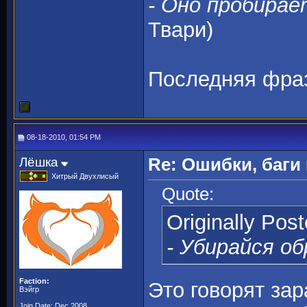
- Оно пробирае
Твари)
Последняя фраз
08-18-2010, 01:54 PM
Лёшка
Re: Ошибки, баги
Хитрый Двухлисый
Quote:
Originally Pos
- Убирайся об
Faction:
Это говорят за
Вэйгр
Join Date: Dec 2008