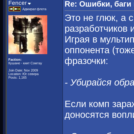
Fencer
Re: Ошибки, баги
Адмирал флота
Это не глюк, а 
разработчиков 
Играя в мультип
оппонента (тож
фразочки:
Faction:
Кушане - киит Сомтау
Join Date: Nov 2009
Location: Юг севера
Posts: 1,165
- Убирайся обр
Если комп зараж
доносятся вопл