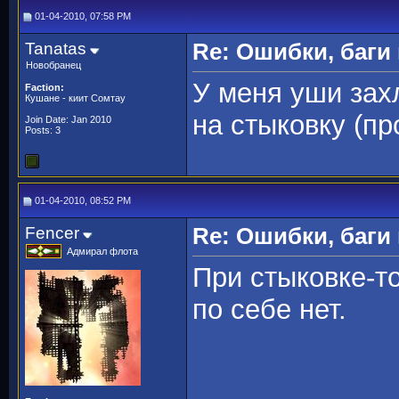
01-04-2010, 07:58 PM
Tanatas
Re: Ошибки, баги
Новобранец
У меня уши зах
Faction:
Кушане - киит Сомтау
на стыковку (пр
Join Date: Jan 2010
Posts: 3
01-04-2010, 08:52 PM
Fencer
Re: Ошибки, баги
Адмирал флота
При стыковке-то
по себе нет.