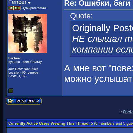
Fencer
Re: Ошибки, баги
Адмирал флота
Quote:
Originally Pos
НЕ слышал та
компании есл
Faction:
Кушане - киит Сомтау
А мне вот "пове
Join Date: Nov 2009
Location: Юг севера
можно услышать
Posts: 1,165
«
Previo
Currently Active Users Viewing This Thread: 5
(0 members and 5 gue