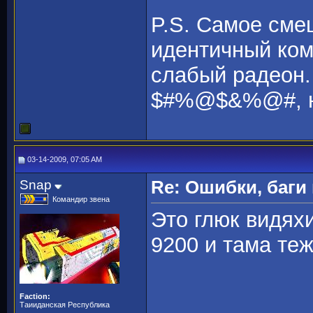
P.S. Самое смеш
идентичный ком
слабый радеон.
$#%@$&%@#, на
03-14-2009, 07:05 AM
Snap
Re: Ошибки, баги
Командир звена
Это глюк видях
9200 и тама те
Faction:
Таииданская Республика