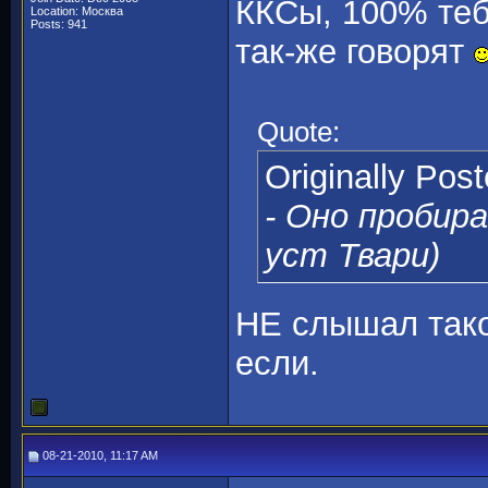
ККСы, 100% те
Location: Москва
Posts: 941
так-же говорят
Quote:
Originally Pos
- Оно пробир
уст Твари)
НЕ слышал тако
если.
08-21-2010, 11:17 AM