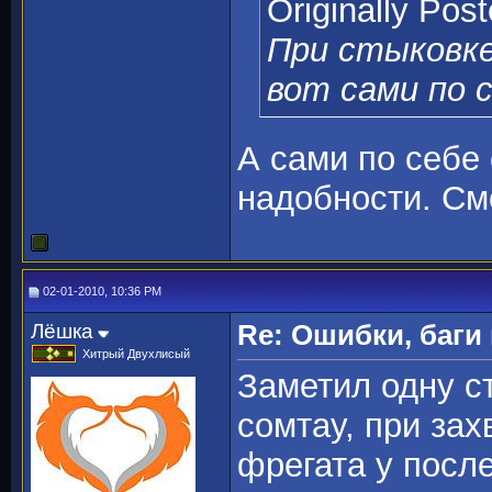
Originally Pos
При стыковке
вот сами по 
А сами по себе 
надобности. См
02-01-2010, 10:36 PM
Лёшка
Re: Ошибки, баги
Хитрый Двухлисый
Заметил одну с
сомтау, при зах
фрегата у посл