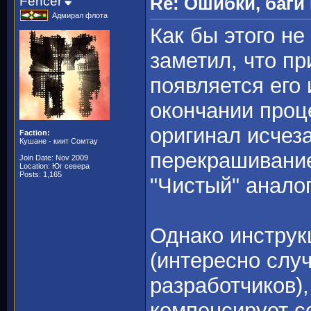
Fencer
Re: Ошибки, баги
Адмирал флота
Как бы этого не 
заметил, что пр
появляется его
окончании проц
оригинал исчеза
Faction:
Кушане - киит Сомтау
перекрашивание
Join Date: Nov 2009
Location: Юг севера
Posts: 1,165
"Чистый" аналог
Однако инструк
(интересно слу
разработчиков),
компенсирует с