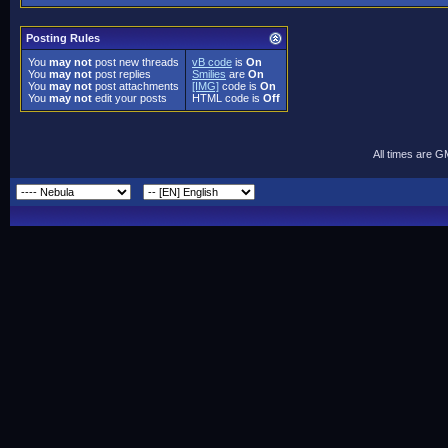
Posting Rules
You
may not
post new threads
vB code
is
On
You
may not
post replies
Smilies
are
On
You
may not
post attachments
[IMG]
code is
On
You
may not
edit your posts
HTML code is
Off
All times are 