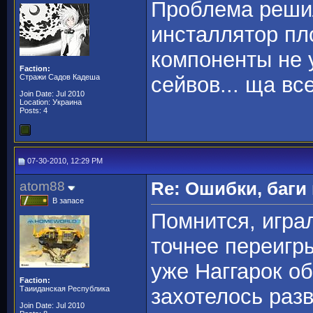
Проблема решил
инсталлятор пло
компоненты не 
Faction:
Стражи Садов Кадеша
сейвов... ща вс
Join Date: Jul 2010
Location: Украина
Posts: 4
07-30-2010, 12:29 PM
atom88
Re: Ошибки, баги
В запасе
Помнится, играл
точнее переигр
уже Наггарок об
Faction:
Таииданская Республика
захотелось разв
Join Date: Jul 2010