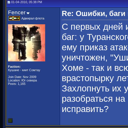
01-04-2010, 05:38 PM
Fencer
Re: Ошибки, баги
Адмирал флота
С первых дней и
баг: у Туранско
ему приказ атак
уничтожен, "Уш
Хоме - так и в
Faction:
Кушане - киит Сомтау
врастопырку лет
Join Date: Nov 2009
Location: Юг севера
Posts: 1,165
Захлопнуть их 
разобраться на 
исправить?