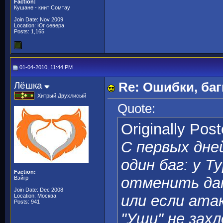
Faction:
Кушане - киит Сомтау
Join Date: Nov 2009
Location: Юг севера
Posts: 1,165
01-04-2010, 11:44 PM
Лёшка
Re: Ошибки, баг
Хитрый Двухлисый
Quote:
Originally Pos
С первых дне
один баг: у Т
Faction:
отменить дан
Вэйгр
Join Date: Dec 2008
или если ата
Location: Москва
Posts: 941
"Уши" не захл