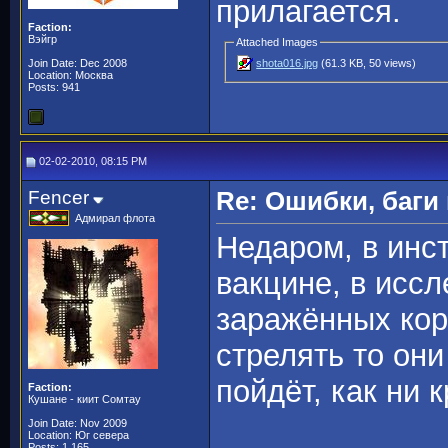
прилагается.
Faction:
Вэйгр
Attached Images
Join Date: Dec 2008
shota016.jpg
(61.3 KB, 50 views)
Location: Москва
Posts: 941
02-02-2010, 08:15 PM
Fencer
Re: Ошибки, баги
Адмирал флота
Недаром, в инс
вакцине, в иссл
заражённых кор
стрелять то они
пойдёт, как ни к
Faction:
Кушане - киит Сомтау
Join Date: Nov 2009
Location: Юг севера
Posts: 1,165