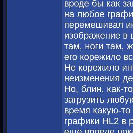
вроде бы как за
на любое графи
перемешивал ин
изображение в ц
там, ноги там, ж
его корежило вс
Не корежило ин
неизменения де
Но, блин, как-т
загрузить любу
время какую-то
графики HL2 в 
еще вроеде пок