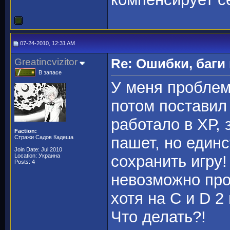
07-24-2010, 12:31 AM
Greatincvizitor
Re: Ошибки, баги
В запасе
У меня проблем 
потом поставил 
работало в ХР, 
Faction:
Стражи Садов Кадеша
пашет, но един
Join Date: Jul 2010
Location: Украина
сохранить игру
Posts: 4
невозможно про
хотя на С и D 2
Что делать?!