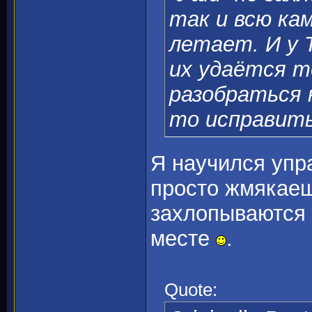
так и всю ка
летает. И у 
их удаётся т
разобраться н
то исправит
Я научился упр
просто жмякаеш
захлопываются 
месте
.
Quote: