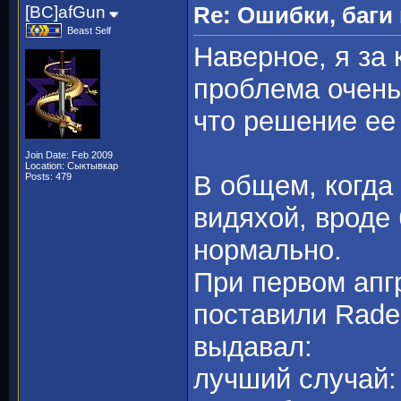
[BC]afGun
Re: Ошибки, баги
Beast Self
Наверное, я за 
проблема очень
что решение ее я
Join Date: Feb 2009
Location: Сыктывкар
В общем, когда 
Posts: 479
видяхой, вроде
нормально.
При первом апгр
поставили Radeo
выдавал:
лучший случай: 