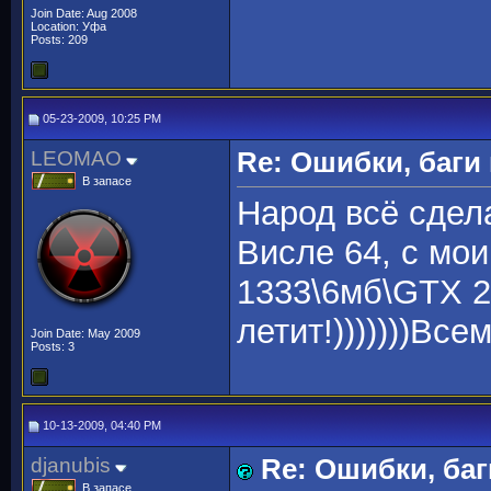
Join Date: Aug 2008
Location: Уфа
Posts: 209
05-23-2009, 10:25 PM
LEOMAO
Re: Ошибки, баги
В запасе
Народ всё сдела
Висле 64, с мо
1333\6мб\GTX 
летит!)))))))Все
Join Date: May 2009
Posts: 3
10-13-2009, 04:40 PM
djanubis
Re: Ошибки, баг
В запасе