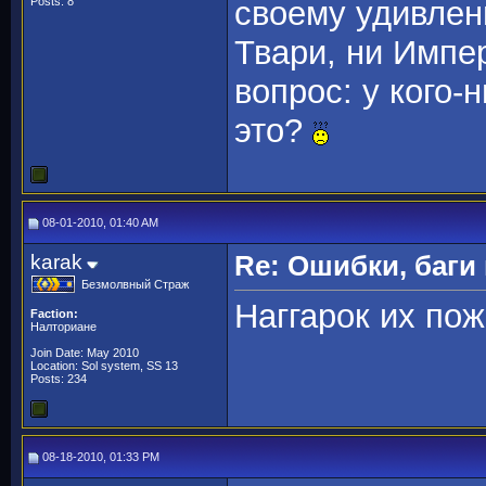
Posts: 8
своему удивлен
Твари, ни Импер
вопрос: у кого-
это?
08-01-2010, 01:40 AM
karak
Re: Ошибки, баги
Безмолвный Страж
Наггарок их пож
Faction:
Налториане
Join Date: May 2010
Location: Sol system, SS 13
Posts: 234
08-18-2010, 01:33 PM