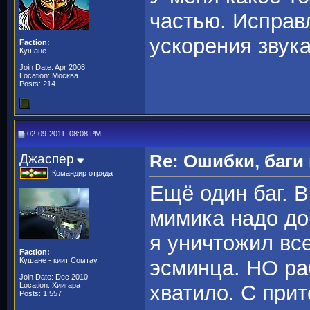
частью. Исправ
ускорения звука
Faction:
Кушане
Join Date: Apr 2008
Location: Москва
Posts: 214
02-09-2011, 08:08 PM
Джаспер
Re: Ошибки, баги
Командир отряда
Ещё один баг. В
мимика надо до
я уничтожил вс
Faction:
Кушане - киит Сомтау
эсминца. НО ра
Join Date: Dec 2010
Location: Хиигара
хватило. С при
Posts: 1,557