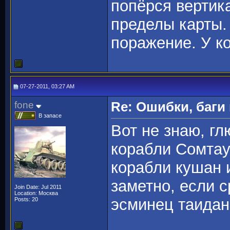
попёрся вертик
пределы карты.
поражение. У к
07-27-2011, 03:27 AM
fone
Re: Ошибки, баги
В запасе
Вот не знаю, гл
корабли Сомтау
корабли кушан 
заметно, если 
Join Date: Jul 2011
Location: Москва
эсминец таидан
Posts: 20