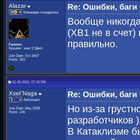
Alazar
Re: Ошибки, баги
Командир эскадрильи
Вообще никогда
(ХВ1 не в счет)
правильно.
Faction:
Кушане - киит С'Джет
Join Date: Oct 2007
Posts: 303
01-05-2011, 07:29 PM
Xsel`Naga
Re: Ошибки, баги
Лейтенант
Но из-за грустн
Join Date: May 2008
Posts: 146
разработчиков ) 
В Катаклизме б