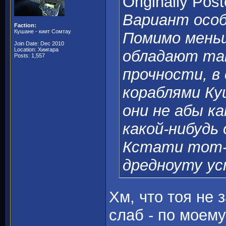
Originally Pos
Вариант особ
Faction:
Кушане - киит Сомтау
Помимо меньш
Join Date: Dec 2010
Location: Хиигара
обладают та
Posts: 1,557
прочности, в
кораблями Ку
они не абы к
какой-нибудь
Кстати тот-ж
дредноуту ус
Хм, что тоя не 
слаб - по моем