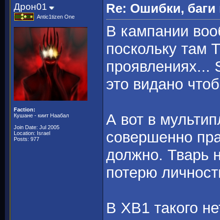
Дрон01
Re: Ошибки, баги
Antic1tizen One
В кампании вооб
поскольку там 
проявлениях... S
это видано что
Faction:
А вот в мультип
Кушане - киит Наабал
Join Date: Jul 2005
совершенно прав
Location: Israel
Posts: 977
должно. Тварь 
потерю личност
В ХВ1 такого не