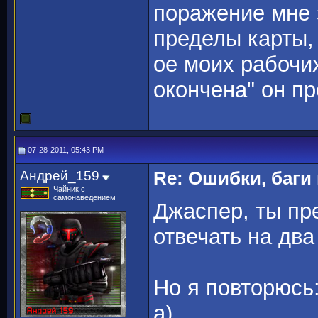
поражение мне 
пределы карты,
ое моих рабочи
окончена" он п
07-28-2011, 05:43 PM
Андрей_159
Re: Ошибки, баги
Чайник с
самонаведением
Джаспер, ты пр
отвечать на два
Но я повторюсь
а)