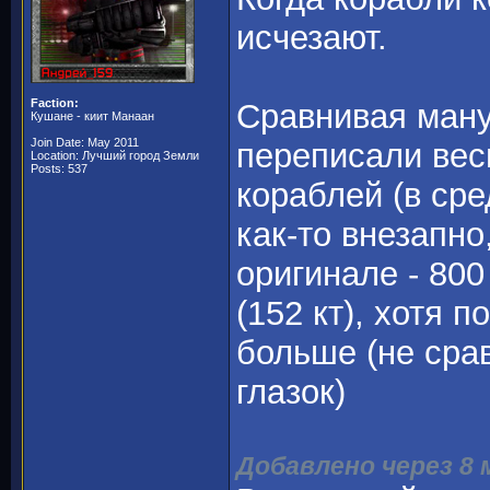
исчезают.
Faction:
Сравнивая ману
Кушане - киит Манаан
Join Date: May 2011
переписали вес
Location: Лучший город Земли
Posts: 537
кораблей (в сре
как-то внезапно
оригинале - 800
(152 кт), хотя 
больше (не срав
глазок)
Добавлено через 8