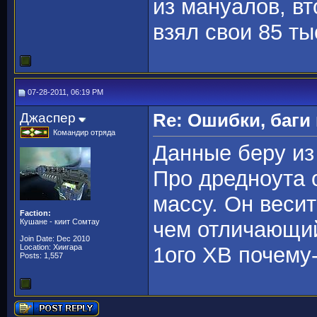
из мануалов, вт
взял свои 85 ты
07-28-2011, 06:19 PM
Джаспер
Re: Ошибки, баги
Командир отряда
Данные беру из
Про дредноута 
массу. Он весит
Faction:
Кушане - киит Сомтау
чем отличающий
Join Date: Dec 2010
Location: Хиигара
1ого ХВ почему-
Posts: 1,557