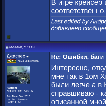
В игре крейсер 
соответственно.
Last edited by Андр
добавлено сообще
07-28-2011, 01:29 PM
Джаспер
Re: Ошибки, баги
Командир отряда
Интересно, отку
мне так в 1ом Х
были легче а в 
Faction:
Кушане - киит Сомтау
справшиваю - к
Join Date: Dec 2010
Location: Хиигара
описанной мной
Posts: 1,557