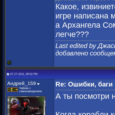
Какое, извиниет
игре написана м
а Архангела Сом
легче???
Last edited by Джас
добавлено сообще
07-27-2011, 08:52 PM
Андрей_159
Re: Ошибки, баги
Чайник с
самонаведением
А ты посмотри н
Когда корабли 