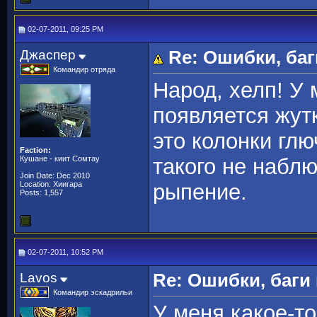
02-07-2011, 09:25 PM
Джаспер
Re: Ошибки, баг
Командир отряда
Народ, хелп! У 
появляется жут
это колонки глю
Faction:
Кушане - киит Сомтау
такого не набл
Join Date: Dec 2010
Location: Хиигара
рыпение.
Posts: 1,557
02-07-2011, 10:52 PM
Lavos
Re: Ошибки, баги
Командир эскадрильи
У меня какое-то