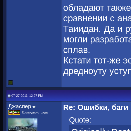
обладают также
сравнении с ан
Таиидан. Да и р
могли разработ
сплав.
Кстати тот-же э
дредноуту уступ
07-27-2011, 12:27 PM
Джаспер
Re: Ошибки, баги
Командир отряда
Quote: