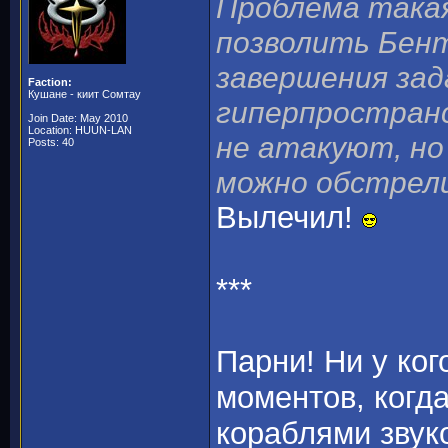
Проблема такая:
позволить Бент
завершения зад
Faction:
Кушане - киит Сомтау
гиперпространс
Join Date: May 2010
Location: HUUN-LAN
не атакуют, но
Posts: 40
можно обстрел
Вылечил!
***
Парни! Ни у ког
моментов, когд
кораблями зву