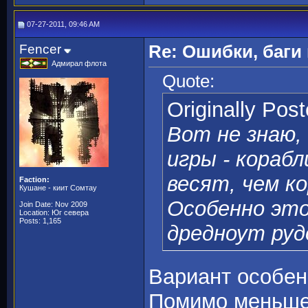
07-27-2011, 09:46 AM
Fencer
Re: Ошибки, баги
Адмирал флота
Quote:
Originally Pos
Вот не знаю,
игры - кораб
весят, чем к
Faction:
Кушане - киит Сомтау
Особенно это
Join Date: Nov 2009
Location: Юг севера
Posts: 1,165
дредноут руд
Вариант особен
Помимо меньшег