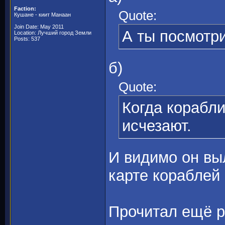
Faction:
Quote:
Кушане - киит Манаан
Join Date: May 2011
А ты посмотри
Location: Лучший город Земли
Posts: 537
б)
Quote:
Когда корабли
исчезают.
И видимо он вы
карте кораблей 
Прочитал ещё р