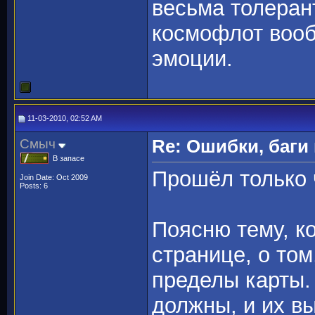
весьма толеран
космофлот вооб
эмоции.
11-03-2010, 02:52 AM
Смыч
Re: Ошибки, баги
В запасе
Прошёл только ч
Join Date: Oct 2009
Posts: 6
Поясню тему, к
странице, о том
пределы карты. 
должны, и их в