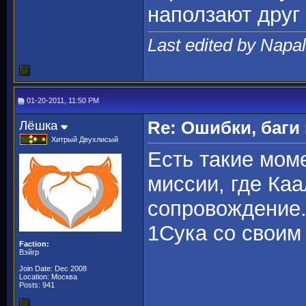
наползают друг
Last edited by Napa
01-20-2011, 11:50 PM
Лёшка
Re: Ошибки, баги
Хитрый Двухлисый
Есть такие мом
миссии, где Ка
сопровождение.
1Сука со своим
Faction:
Вэйгр
Join Date: Dec 2008
Location: Москва
Posts: 941