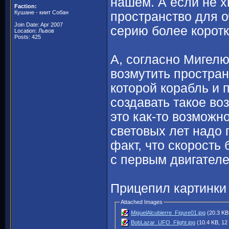
нашем. А если не х
Faction:
Кушане - киит Собан
пространство для о
Join Date: Apr 2007
серию более коротк
Location: Львов
Posts: 425
А, согласно Мигелю
возмутить простран
которой корабль и 
создавать такое во
это как-то возможн
световых лет надо 
факт, что скорость 
с первым двигател
Прицепил картинки
Attached Images
MiguelAlcubierre_Figure01.jpg
(20.3 KB
BobLazar_UFO_Flight.jpg
(10.4 KB, 12