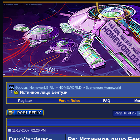
Форумы Homeworld3.RU
>
HOMEWORLD
>
Вселенная Homeworld
Истинное лицо Бентузи
Register
Forum Rules
FAQ
Mem
Page 10 of 25
11-17-2007, 02:26 PM
DarkWanderer
Re: Истинное лицо Бен