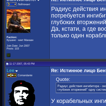
Лейтенант
Радиус действия ин
потребуется ингибит
глубоких вторжений
Да, кстати, а где в
только один корабл
Faction:
Кушане - киит Манаан
Join Date: Jun 2007
Posts: 103
11-17-2007, 05:43 PM
Lee
Re: Истинное лицо Бен
Comandante
Quote:
Радиус действия ингибитора - око
глубоких вторжений" одну систе
У корабельных инг