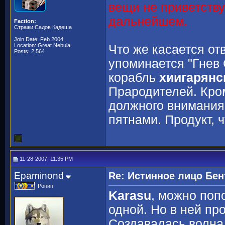
вещи не приветству
дальнейшем.
Faction:
Стражи Садов Кадеша
Join Date: Feb 2004
Location: Great Nebula
Что же касается от
Posts: 2,564
упоминается "Гнев
корабль
хиигарянс
Прародителей. Кром
должного внимания 
пятнами. Продукт, чт
11-28-2007, 11:35 PM
Epaminond
Re: Истинное лицо Бен
Ронин
Karasu
, можно поп
одной. Но в ней пр
Создавалась волна,