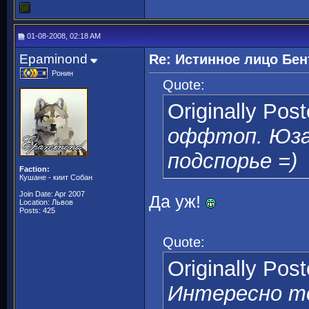
01-08-2008, 02:18 AM
Epaminond
Re: Истинное лицо Бен
Ронин
Quote:
Originally Pos
оффтоп. Юза
подспорье =)
Faction:
Кушане - киит Собан
Join Date: Apr 2007
Да уж!
Location: Львов
Posts: 425
Quote:
Originally Pos
Интересно то