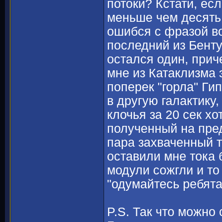
потоки? Кстати, есл
меньше чем десять 
ошибся с фразой во
последний из Бентуз
остался один, прич
мне из Катаклизма 
поперек "горла" Ги
в другую галактику,
клочья за 20 сек х
полученный на пре
пара захваченный 
оставили мне тока 
модули сожгли и то
"одумайтесь ребят
P.S. Так что можно