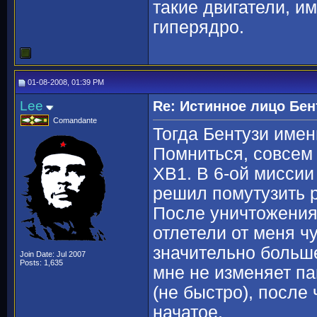
такие двигатели, и
гиперядро.
01-08-2008, 01:39 PM
Lee
Re: Истинное лицо Бен
Comandante
Тогда Бентузи имен
Помниться, совсем
ХВ1. В 6-ой мисси
решил помутузить 
После уничтожения 
отлетели от меня чу
значительно больше
Join Date: Jul 2007
Posts: 1,635
мне не изменяет па
(не быстро), после
начатое.