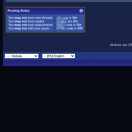
Posting Rules
You
may not
post new threads
vB code
is
On
You
may not
post replies
Smilies
are
On
You
may not
post attachments
[IMG]
code is
On
You
may not
edit your posts
HTML code is
Off
All times are 