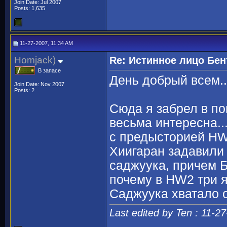
Join Date: Jul 2007
Posts: 1,635
11-27-2007, 11:34 AM
Homjack)
Re: Истинное лицо Бен
В запасе
День добрый всем..
Join Date: Nov 2007
Posts: 2
Сюда я забрел в п
весьма интересна..
с предысторией HW.
Хиигаран задавили 
саджуука, причем Б
почему в HW2 три 
Саджуука хватало 
Last edited by Ten : 11-2