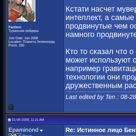
Кстати насчет муве
интеллект, а самые
продвинутые чем о
Faction:
Туранские рейдеры
намного продвинут
Join Date: Jan 2008
Location: Планета Зеленоград
Posts: 290
Кто то сказал что о
может используют 
например гравитац
технологии они про
дружественным ра
Last edited by Ten : 08-2
01-08-2008, 11:21 AM
Epaminond
Re: Истинное лицо Бен