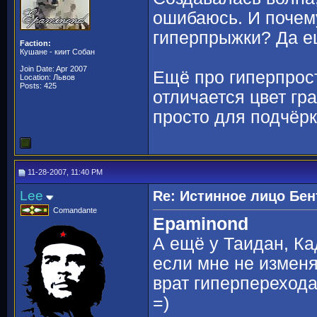
ошибаюсь. И почем
гиперпрыжки? Да ещ
Faction:
Кушане - киит Собан
Join Date: Apr 2007
Ещё про гиперпрост
Location: Львов
Posts: 425
отличается цвет гр
просто для подчёр
11-28-2007, 11:40 PM
Lee
Re: Истинное лицо Бен
Comandante
Epaminond
А ещё у Таидан, Ка
если мне не изменя
врат гиперпереход
=)