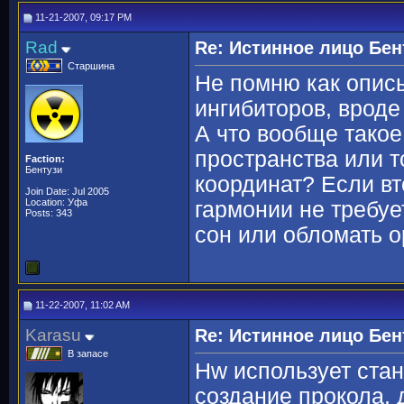
11-21-2007, 09:17 PM
Rad
Re: Истинное лицо Бен
Старшина
Не помню как опис
ингибиторов, вроде
А что вообще тако
пространства или т
Faction:
Бентузи
координат? Если вт
Join Date: Jul 2005
Location: Уфа
гармонии не требуе
Posts: 343
сон или обломать о
11-22-2007, 11:02 AM
Karasu
Re: Истинное лицо Бен
В запасе
Hw использует стан
создание прокола,