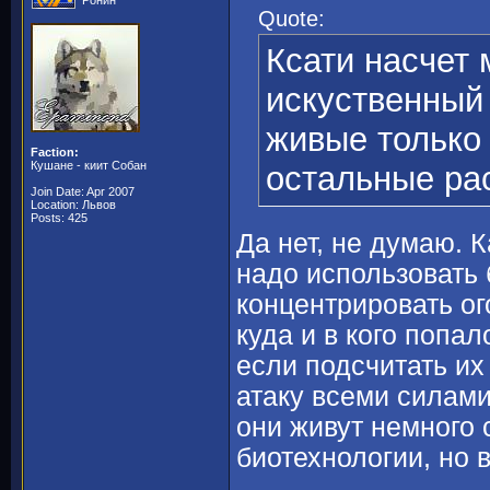
Ронин
Quote:
Ксати насчет 
искуственный
живые только
Faction:
Кушане - киит Собан
остальные ра
Join Date: Apr 2007
Location: Львов
Posts: 425
Да нет, не думаю. К
надо использовать
концентрировать о
куда и в кого попа
если подсчитать их
атаку всеми силами,
они живут немного 
биотехнологии, но 