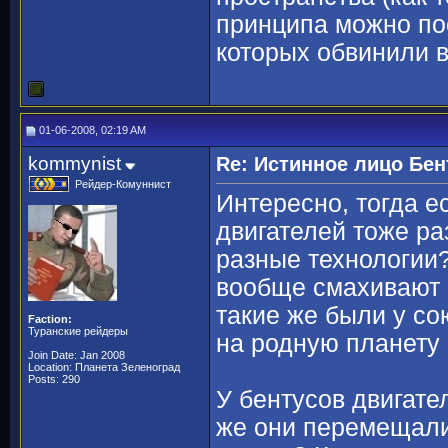
принципа можно пос
которых обвинили в
01-06-2008, 02:19 AM
kommynist
Re: Истинное лицо Бен
Рейдер-Комуннист
Интересно, тогда ес
двигателей тоже раз
разные технологии?
вообще смахивают н
такие же были у со
Faction:
Туранские рейдеры
на родную планету 
Join Date: Jan 2008
Location: Планета Зеленоград
Posts: 290
У бентусов двигател
же они перемещали