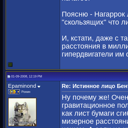
Поясню - Нагаррок 
"скользящих" что л
И, кстати, даже с 
расстояния в милли
гипердвигатели им 
01-09-2008, 12:19 PM
Epaminond
Re: Истинное лицо Бен
Ронин
Ну почему же! Очен
гравитационное пол
как лист бумаги сг
мизерное расстояни