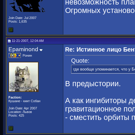
невозможность план
Огромных установо
Join Date: Jul 2007
Posts: 1,635
11-21-2007, 12:04 AM
Epaminond
Re: Истинное лицо Бен
Ронин
Quote:
где вообще упоминается, что у Б
В предыстории.
Faction:
А как ингибиторы д
Кушане - киит Собан
гравитационное пол
Join Date: Apr 2007
Location: Львов
- сместить орбиты п
Posts: 425