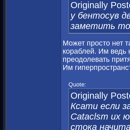
Originally Pos
у бентосув д
заметить тог
Может просто нет та
кораблей. Им ведь 
преодолевать прит
Им гиперпространс
Quote:
Originally Pos
Ксати если з
Cataclsm их 
стока начита