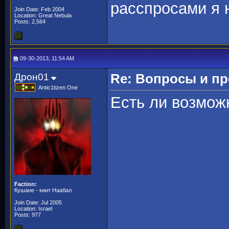
расспросами я н
Join Date: Feb 2004
Location: Great Nebula
Posts: 2,564
09-30-2013, 11:54 AM
Дрон01
Re: Вопросы и п
Antic1tizen One
Есть ли возмож
Faction:
Кушане - киит Наабал
Join Date: Jul 2005
Location: Israel
Posts: 977