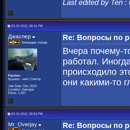
Last edited by Ten :
03-15-2012, 06:41 PM
Джаспер
Re: Вопросы по 
Командир отряда
Вчера почему-т
работал. Иногд
происходило эт
Faction:
Кушане - киит Сомтау
они какими-то 
Join Date: Dec 2010
Location: Хиигара
Posts: 1,557
03-15-2012, 06:52 PM
Mr_Overjay
Re: Вопросы по 