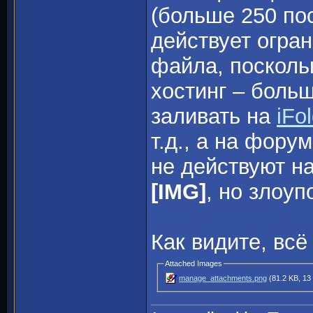
(больше 250 пос
действует огра
файла, посколь
хостинг – боль
заливать на
iFo
т.д., а на фору
не действуют н
[IMG]
, но злоуп
Как видите, всё
Attached Images
manage_attachments.png
(81.2 KB, 13