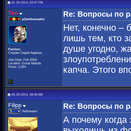
01-18-2014, 03:47 PM
Ten
Re: Вопросы по 
p2ambassador
Нет, конечно – 
лишь тем, кто з
душе угодно, ж
Faction:
Стражи Садов Кадеша
злоупотреблени
Join Date: Feb 2004
Location: Great Nebula
капча. Этого вп
Posts: 2,564
05-29-2014, 08:45 AM
Filipp
Re: Вопросы по 
Лейтенант
А почему когда
выходишь из фо