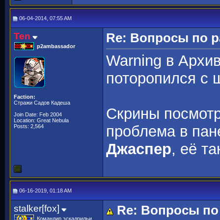
06-04-2014, 07:55 AM
Ten
Re: Вопросы по 
p2ambassador
Warning в Архив
поторопился с 
Faction:
Стражи Садов Кадеша
Скрины посмотр
Join Date: Feb 2004
Location: Great Nebula
проблема в пане
Posts: 2,564
Джаспер
, её т
06-16-2019, 01:18 AM
stalker[fox]
Re: Вопросы по
Командир эскадрильи