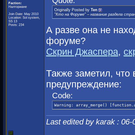
Quote:
Faction:
Налториане
Originally Posted by
Ten
Join Date: May 2010
"Кто на Форуме" – название раздела стран
Location: Sol system,
SS 13
Posts: 234
А разве она не нах
форуме?
Скрин Джаспера
,
ск
Также заметил, что 
предупреждение:
Code:
Warning: array_merge() [function.
Last edited by karak : 06