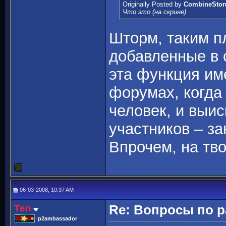
Originally Posted by
CombineSto
Что это (на скрине)
Шторм, таким п
добавленные в 
эта функция им
форумах, когда 
человек, и выи
участников – з
Впрочем, на тв
06-03-2008, 10:37 AM
Ten
Re: Вопросы по 
p2ambassador