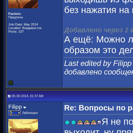
без нажатия на 
Faction:
Предтечи
Join Date: May 2014
Location: Владивосток
Добавлено через 2
Posts: 107
А ещё: Можно л
образом это де
Last edited by Filip
добавлено сообще
05-30-2014, 01:37 AM
Filipp
Re: Вопросы по 
Лейтенант
Я не п
выходит, ну пр