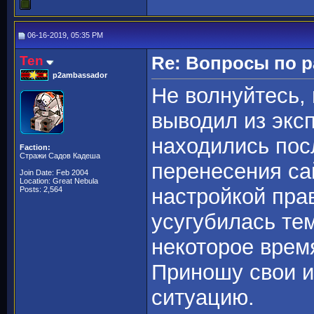
06-16-2019, 05:35 PM
Ten
Re: Вопросы по 
p2ambassador
Не волнуйтесь, 
выводил из экс
находились посл
Faction:
Стражи Садов Кадеша
перенесения са
Join Date: Feb 2004
Location: Great Nebula
настройкой пра
Posts: 2,564
усугубилась тем
некоторое врем
Приношу свои и
ситуацию.