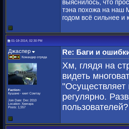
выяснилось, что про
тэна похожа на наш
годом всё сильнее и 
01-18-2014, 02:30 PM
Джаспер
Re: Баги и ошибк
Командир отряда
Хм, глядя на ст
видеть многоват
"Осуществляет 
Faction:
Кушане - киит Сомтау
регулярно. Раз
Join Date: Dec 2010
Location: Хиигара
пользователей?
Posts: 1,557