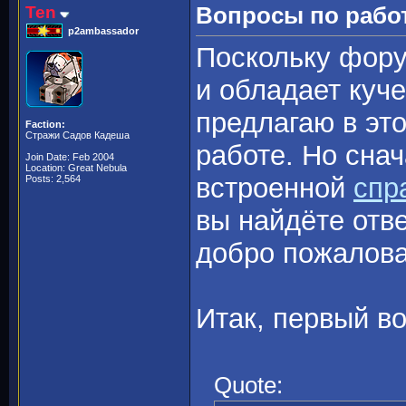
Ten
Вопросы по рабо
p2ambassador
Поскольку фор
и обладает куч
предлагаю в это
Faction:
Стражи Садов Кадеша
работе. Но сна
Join Date: Feb 2004
Location: Great Nebula
встроенной
спр
Posts: 2,564
вы найдёте отве
добро пожалов
Итак, первый во
Quote: