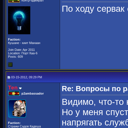
Контр-адмирал
По ходу сервак 
Faction:
Кушане - киит Манаан
Join Date: Apr 2011
Location: Порт Каа-6
Posts: 609
03-15-2012, 09:29 PM
Ten
Re: Вопросы по 
p2ambassador
Видимо, что-то 
Но у меня спуст
напрягать служ
Faction:
Стражи Садов Кадеша