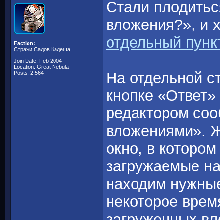
Стали плодитьс
вложения?», и 
отдельный пунк
Faction:
Стражи Садов Кадеша
Join Date: Feb 2004
Location: Great Nebula
На отдельной с
Posts: 2,564
кнопке «Ответ»
редактором соо
вложениями». 
окно, в которо
загружаемые на
находим нужные
некоторое врем
загруженных вл