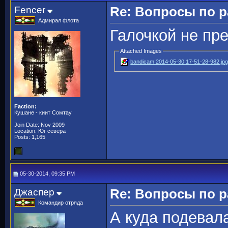
Fencer
Re: Вопросы по 
Адмирал флота
Галочкой не пр
Attached Images
bandicam 2014-05-30 17-51-28-982.jp
Faction:
Кушане - киит Сомтау
Join Date: Nov 2009
Location: Юг севера
Posts: 1,165
05-30-2014, 09:35 PM
Джаспер
Re: Вопросы по 
Командир отряда
А куда подевала