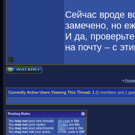
Сейчас вроде в
замечено, но е
И да, проверьт
на почту – с эт
«
Previo
Currently Active Users Viewing This Thread: 1
(0 members and 1 gue
Posting Rules
You
may not
post new threads
vB code
is
On
You
may not
post replies
Smilies
are
On
You
may not
post attachments
[IMG]
code is
On
You
may not
edit your posts
HTML code is
Off