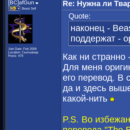
[BC]afGun
Re: Нужна ли Тва
Beast Self
Quote:
наконец - Bea
поддержат - о
Join Date: Feb 2009
Location: Сыктывкар
Как ни странно
Posts: 479
Для меня ориги
его перевод. В 
да и здесь выше
какой-нить
P.S. Во избежа
перевода "The B