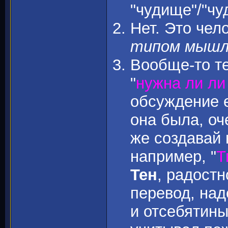
"чудище"/"чуд
Нет. Это чело
типом мышл
Вообще-то т
"
нужна ли ли
обсуждение е
она была, оч
же создавай 
например, "
Т
Тен
, радостн
перевод, над
и отсебятины