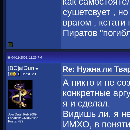
как самостоятел
сушетсвует , но
врагом , кстат
Пиратов "погибло
04-11-2009, 11:26 PM
[BC]afGun
Re: Нужна ли Тва
Beast Self
А никто и не со
конкретные арг
я и сделал.
Видишь ли, я не
Join Date: Feb 2009
Location: Сыктывкар
ИМХО, в понят
Posts: 479