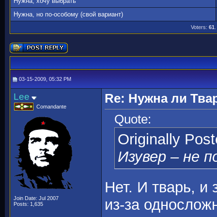
Нужна, хочу выбрать
Нужна, но по-особому (свой вариант)
Voters:
61
.
03-15-2009, 05:32 PM
Lee
Re: Нужна ли Тва
Comandante
Quote:
Originally Pos
Изувер – не 
Нет. И тварь, и
Join Date: Jul 2007
из-за однослож
Posts: 1,635