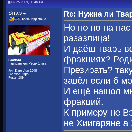
06-25-2009, 09:48 AM
Snap
Re: Нужна ли Тва
Командир звена
Но но но на на
разазлица!
И даёш тварь в
фракциях? Род
Faction:
Таииданская Республика
Презирать? так
Join Date: Aug 2008
Location: Уфа
завёл если б м
Posts: 209
И ещё нашол мн
фракций.
К примеру не В
не Хиигаряне а