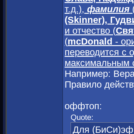
т.д.),
фамилия
(Skinner), Гуд
и отчество (
Свя
(
mcDonald
- ори
переводится с 
максимальным 
Например: Вера 
Правило действ
оффтоп:
Quote:
Для (БиСи)эфГ