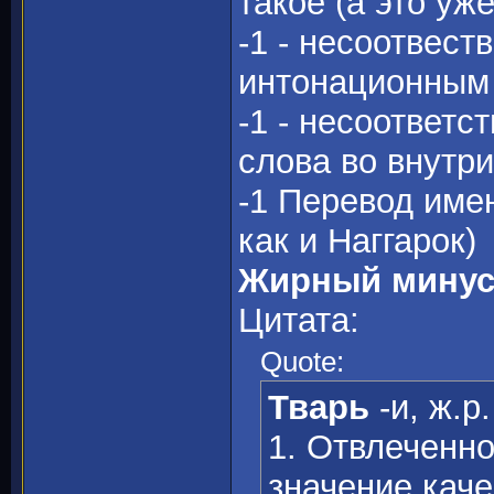
такое (а это уж
-1 - несоотвес
интонационным 
-1 - несоответ
слова во внутр
-1 Перевод имен
как и Наггарок)
Жирный минус:
Цитата:
Quote:
Тварь
-и, ж.р.
1. Отвлеченно
значение каче