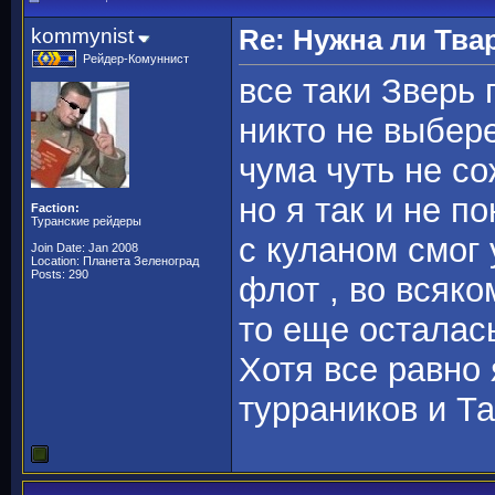
kommynist
Re: Нужна ли Тва
Рейдер-Комуннист
все таки Зверь 
никто не выбере
чума чуть не с
но я так и не п
Faction:
Туранские рейдеры
с куланом смог
Join Date: Jan 2008
Location: Планета Зеленоград
Posts: 290
флот , во всяко
то еще осталась 
Хотя все равно 
турраников и Та