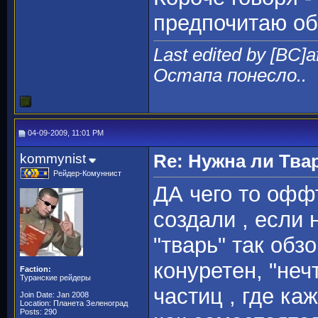
предпочитаю об
Last edited by [BC]
Остапа понесло..
04-09-2009, 11:01 PM
kommynist
Re: Нужна ли Тва
Рейдер-Комуннист
ДА чего то офф
создали , если 
"тварь" так обз
конуретен, "не
Faction:
Туранские рейдеры
частиц , где ка
Join Date: Jan 2008
Location: Планета Зеленоград
Posts: 290