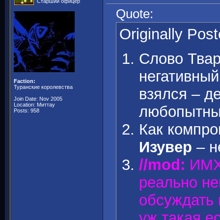
Старший офицер
Quote:
Originally Pos
Слово Твар
негативный 
Faction:
Туранские королевства
взялся – д
Join Date: Nov 2005
Location: Миттау
любопытный
Posts: 958
Как компро
Изувер
– н
//mod:
ИМХО
реально не
обсуждать 
уж такая е