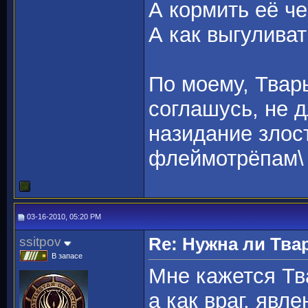
А кормить её ч
А как выгулива
По моему, Тварь
соглашусь, не д
назидание зло
флеймотрёпам\ и 
03-16-2010, 05:20 PM
ssitpov
Re: Нужна ли Тва
В запасе
Мне кажется Тва
а как враг, явл