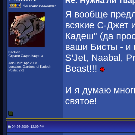
Re: Нужна ли Тва
Командир эскадрильи
Я вообще предл
всякие С-Джет 
Кадеш" (да прос
ваши Бисты - и
Faction:
S'Jet, Naabal, P
Стражи Садов Кадеша
Join Date: Apr 2008
Beast!!!
Location: Gardens of Kadesh
Posts: 272
И я думаю мног
святое!
04-26-2009, 12:09 PM