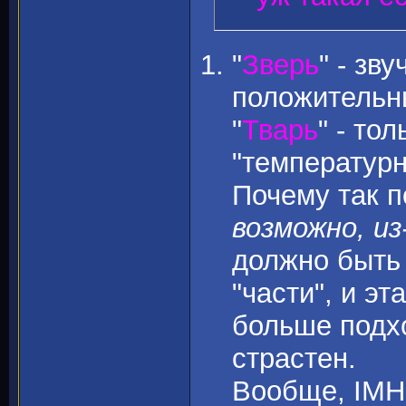
"
Зверь
" - зв
положительны
"
Тварь
" - то
"температурн
Почему так п
возможно, и
должно быть 
"части", и э
больше подхо
страстен.
Вообще, IMHO