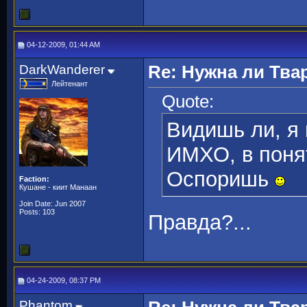
04-12-2009, 01:44 AM
DarkWanderer
Re: Нужна ли Тва
Лейтенант
Quote:
Видишь ли, я 
ИМХО, в поня
Оспоришь
Faction:
Кушане - киит Манаан
Join Date: Jun 2007
Posts: 103
Правда?...
04-24-2009, 08:37 PM
Phantom