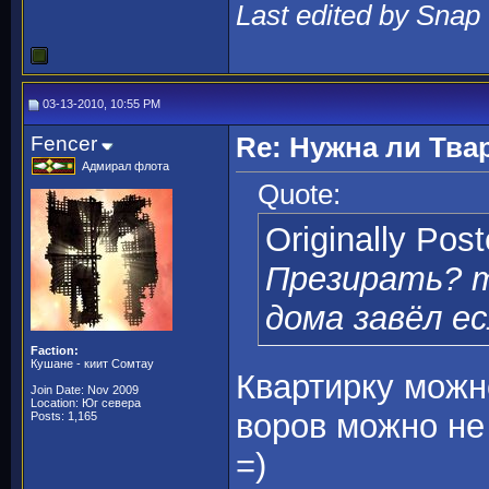
Last edited by Snap
03-13-2010, 10:55 PM
Fencer
Re: Нужна ли Тва
Адмирал флота
Quote:
Originally Pos
Презирать? т
дома завёл ес
Faction:
Кушане - киит Сомтау
Квартирку можно
Join Date: Nov 2009
Location: Юг севера
воров можно не
Posts: 1,165
=)