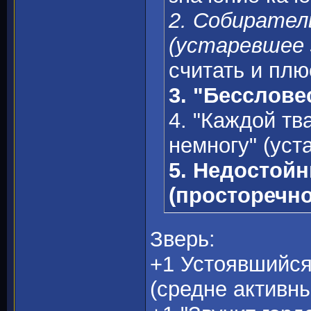
2. Собирател
(устаревшее 
считать и плю
3. "Бесслове
4. "Каждой тва
немногу" (уст
5. Недостой
(просторечно
Зверь:
+1 Устоявшийся
(средне активн