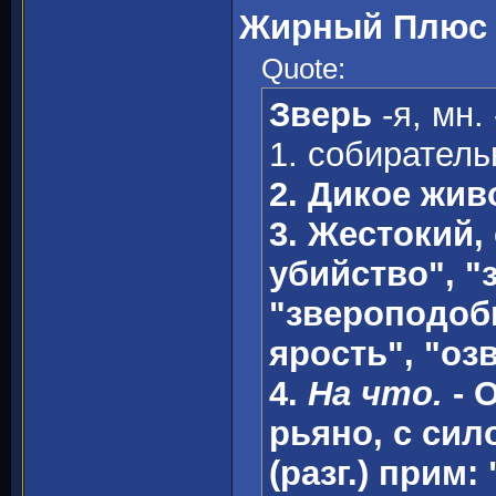
Жирный Плюс -
Quote:
Зверь
-я, мн. 
1. собиратель
2. Дикое жив
3. Жестокий,
убийство", "
"звероподоб
ярость", "оз
4.
На что.
- 
рьяно, с сил
(разг.) прим: