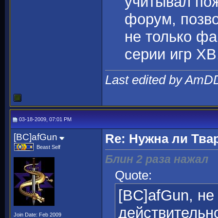
учитывал пож
форум, позво
не только фа
серии игр ХВ
Last edited by AmD
03-18-2009, 07:01 PM
[BC]afGun
Re: Нужна ли Тва
Beast Self
Блин 2 раза нажал
Quote:
[BC]afGun, не
действительн
Join Date: Feb 2009