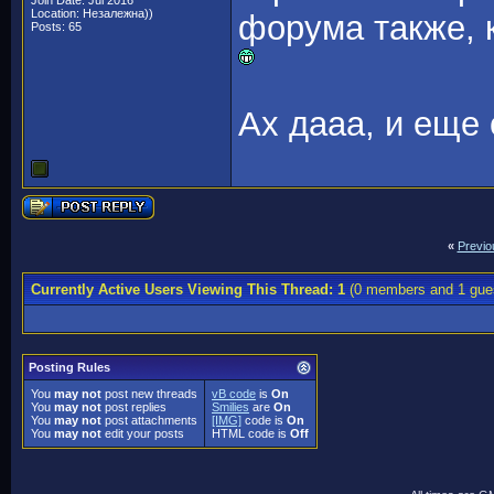
Join Date: Jul 2016
Location: Незалежна))
форума также, 
Posts: 65
Ах дааа, и еще
«
Previo
Currently Active Users Viewing This Thread: 1
(0 members and 1 gue
Posting Rules
You
may not
post new threads
vB code
is
On
You
may not
post replies
Smilies
are
On
You
may not
post attachments
[IMG]
code is
On
You
may not
edit your posts
HTML code is
Off