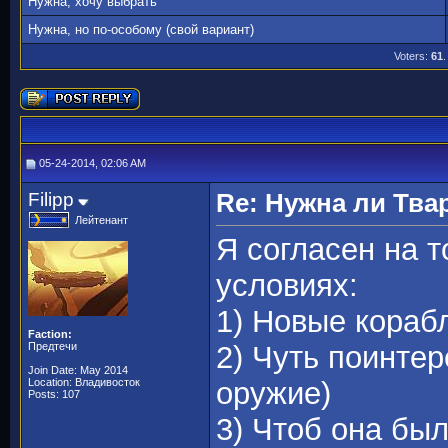
Нужна, хочу выбрать
Нужна, но по-особому (свой вариант)
Voters:
61
.
05-24-2014, 02:06 AM
Filipp
Re: Нужна ли Тва
Лейтенант
Я согласен на то
условиях:
1) Новые корабл
Faction:
Предтечи
2) Чуть поинте
Join Date: May 2014
Location: Владивосток
оружие)
Posts: 107
3) Чтоб она бы