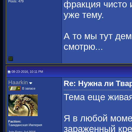
фракция чисто и
Posts: 479
уже тему.
А то мы тут де
смотрю...
08-23-2016, 10:11 PM
Haarkin
Re: Нужна ли Тва
В запасе
Тема еще жива
Я в любой моме
Faction:
Таииданская Империя
зараженный крей