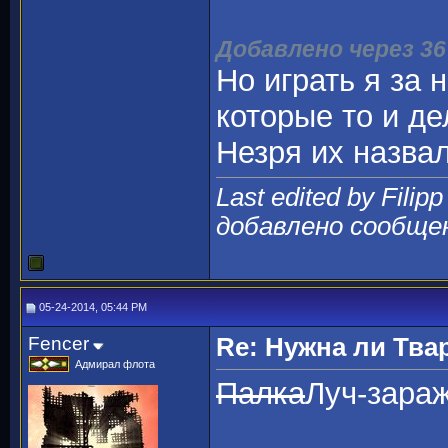
Добавлено через 3
Но играть я за 
которые то и д
Незря их назва
Last edited by Filip
добавлено сообще
05-24-2014, 05:44 PM
Fencer
Re: Нужна ли Тва
Адмирал флота
Палка
Луч-зара