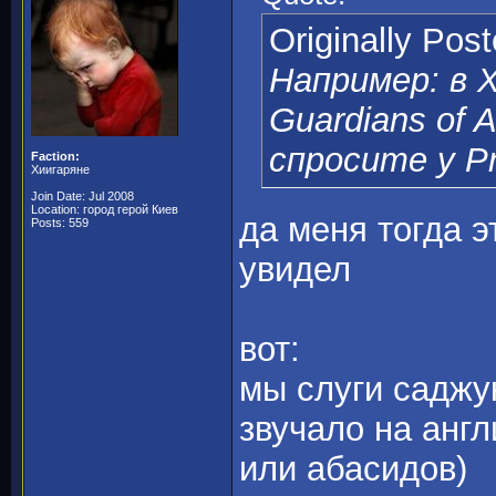
Originally Pos
Например: в Х
Guardians of 
спросите у Pr
Faction:
Хиигаряне
Join Date: Jul 2008
Location: город герой Киев
да меня тогда э
Posts: 559
увидел
вот:
мы слуги саджу
звучало на анг
или абасидов)