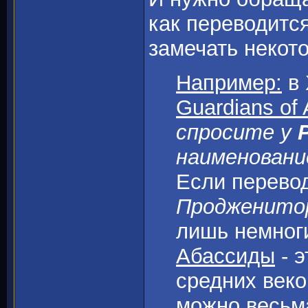
как переводится
замечать некот
Например:
в 
Guardians of 
спросите у
наименовани
Если перевод
Продженитор
лишь немноги
Абассиды
- э
средних веко
можно весьм