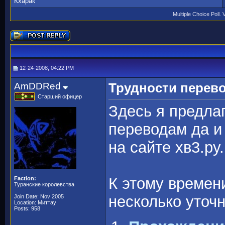
Кхарак
Multiple Choice Poll. 
12-24-2008, 04:22 PM
AmDDRed
Трудности перев
Старший офицер
Здесь я предла
переводам да и
на сайте хв3.ру.
К этому времен
Faction:
Туранские королевства
несколько уточ
Join Date: Nov 2005
Location: Миттау
Posts: 958