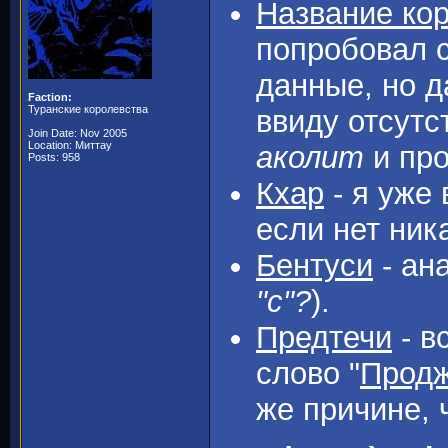
Название ко
попробовал 
данные, но д
Faction:
Туранские королевства
ввиду отсутс
Join Date: Nov 2005
Location: Миттау
аколит
и про
Posts: 958
Кхар
- я уже 
если нет ник
Бентуси
- ан
"с"?
).
Предтечи
- в
слово "
Прод
же причине, ч