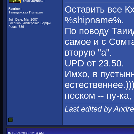
Вице-адмирал
Оставить все Кх
Faction:
Таииданская Империя
%shipname%.
Join Date: Mar 2007
Location: Имперские Верфи
Posts: 786
По поводу Таиид
самое и с Сомт
вторую "а".
UPD от 23.50.
Имхо, в пустынн
естественнее.))
песком -- ну-ка,
Last edited by Andr
12-29-2008, 12:04 AM