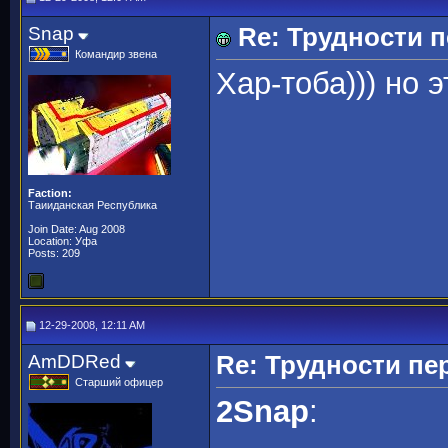
Snap
Re: Трудности 
Командир звена
Хар-тоба))) но 
Faction:
Таииданская Республика
Join Date: Aug 2008
Location: Уфа
Posts: 209
12-29-2008, 12:11 AM
AmDDRed
Re: Трудности пе
Старший офицер
2Snap
: