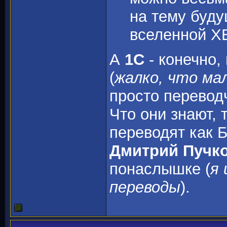
на тему буд
вселенной Х
А
1С
- конечно,
(
жалко, что ма
просто переводч
Что они знают, 
переводят как 
Дмитрий Пучк
понаслышке (
я 
переводы
).