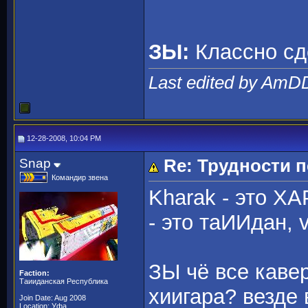
ЗЫ:
Классно сд
Last edited by AmD
12-28-2008, 10:04 PM
Snap
Re: Трудности 
Командир звена
Kharak - это ХАР
- это таИИдан, v
ЗЫ чё все каве
Faction:
Таииданская Республика
хиигара? везде 
Join Date: Aug 2008
Location: Уфа