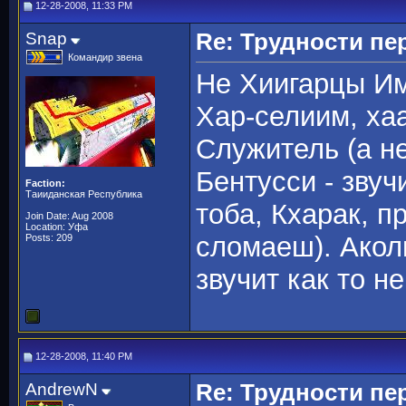
12-28-2008, 11:33 PM
Snap
Re: Трудности пе
Командир звена
Не Хиигарцы Им
Хар-селиим, хаа
Служитель (а не
Бентусси - звуч
Faction:
Таииданская Республика
тоба, Кхарак, пр
Join Date: Aug 2008
Location: Уфа
сломаеш). Аколи
Posts: 209
звучит как то не
12-28-2008, 11:40 PM
AndrewN
Re: Трудности пе