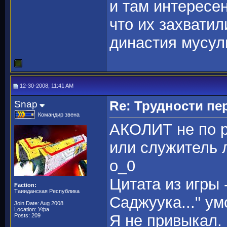
и там интересе
что их захвати
династия мусул
12-30-2008, 11:41 AM
Snap
Re: Трудности пе
Командир звена
АКОЛИТ не по ру
или служитель 
о_0
Цитата из игры 
Faction:
Таииданская Республика
Саджуука..." ум
Join Date: Aug 2008
Location: Уфа
Я не привыкал.
Posts: 209