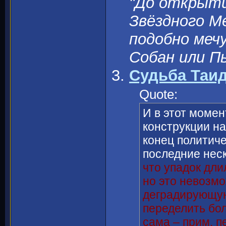
"До открыти
Звёздного М
подобно мечу
Собан или П
Судьба Таи
Quote:
И в этот моме
конструкции н
конец политич
последние неск
что упадок дли
но это невозмо
деградирующую
переделить бол
сама – прим. пе