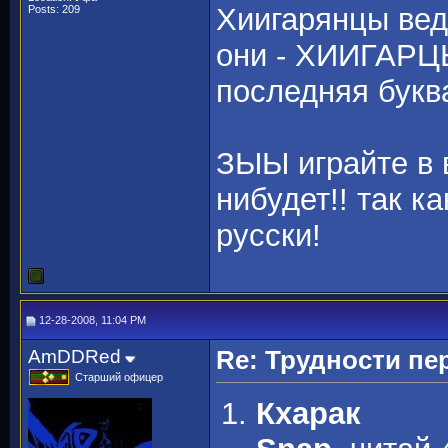
Хиигарянцы вед
Posts: 209
они - ХИИГАРЦЫ
последняя букв
ЗЫЫ играйте в в
нибудет!! так к
русски!
12-28-2008, 11:04 PM
AmDDRed
Re: Трудности пе
Старший офицер
Кхарак