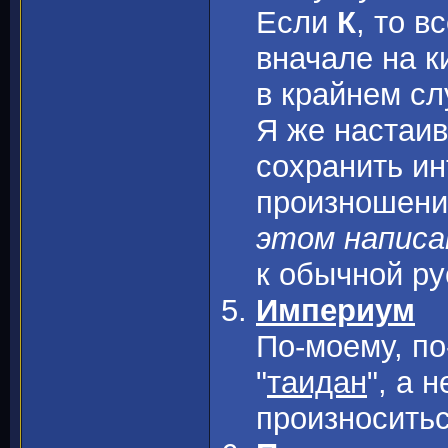
Если
К
, то 
вначале на к
в крайнем сл
Я же настаи
сохранить и
произношени
этом написа
к обычной р
Империум
По-моему, п
"
таидан
", а н
произноситьс