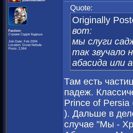
p2ambassador
Quote:
Originally Pos
вот:
Faction:
Стражи Садов Кадеша
мы слуги сад
Join Date: Feb 2004
Location: Great Nebula
Posts: 2,564
так звучало 
абасида или а
Там есть части
падеж. Классич
Prince of Persi
). Дальше в де
случае "Мы - Х