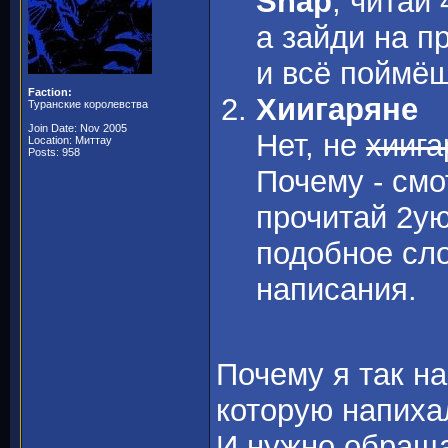
Snap
, читай
а зайди на п
и всё поймёш
Faction:
Хиигаряне
Туранские королевства
Join Date: Nov 2005
Нет, не
хииг
Location: Миттау
Posts: 958
Почему - см
прочитай 2ую
подобное сло
написания.
Почему я так на
которую напиха
И нужно обращат