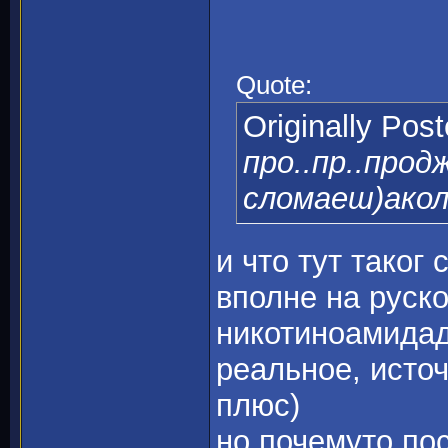
Quote:
Originally Pos
про..пр..прод
сломаеш)акол
и что тут таког
вполне на руск
никотиноамида
реальное, иcточ
плюс)
но почемуто пос