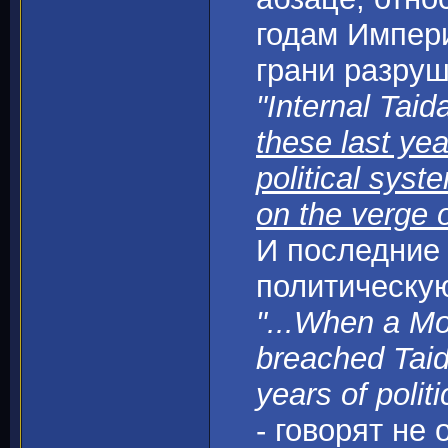
годам Импери
грани разруш
"Internal Taid
these last yea
political sys
on the verge 
И последние
политическую
"...When a Mo
breached Taid
years of polit
- говорят не 