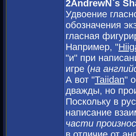
2AndrewN`s S
Удвоение гласн
обозначения эк
гласная фигури
Например, "
Hiig
"и" при написан
игре (
на англий
А вот "
Taiidan
" o
дважды, но про
Поскольку в ру
написание взаи
части произнос
в отличие от анг