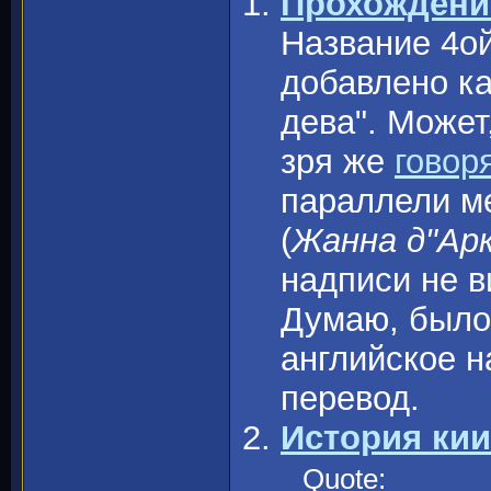
Прохожден
Название 4ой
добавлено ка
дева". Может
зря же
говор
параллели 
(
Жанна д"Ар
надписи не в
Думаю, было
английское н
перевод.
История кии
Quote: