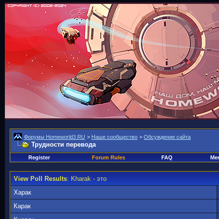
Форумы Homeworld3.RU
>
Наше сообщество
>
Обсуждение сайта
Трудности перевода
Register
Forum Rules
FAQ
Mem
View Poll Results
: Kharak - это
Харак
Карак