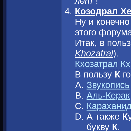
лет
"!
Козодрал Х
Ну и конечно
этого форума
Итак, в поль
Khozatral
).
Кхозатрал Кх
В пользу
К
г
Звукопись
Аль-Керак
Карахани
А также
К
букву
К
.