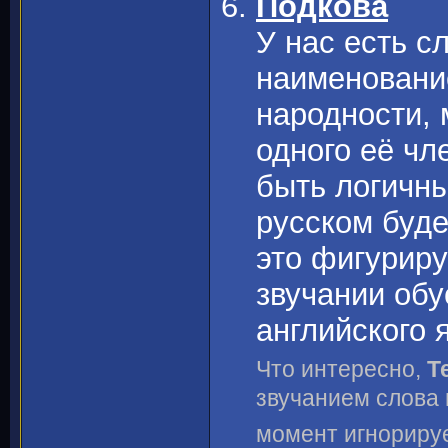
Подкова
У нас есть с
наименовани
народности, 
одного её чл
быть логичны
русском буд
это фигуриру
звучании об
английского 
Что интересно,
Т
звучанием слова н
момент игнорируе