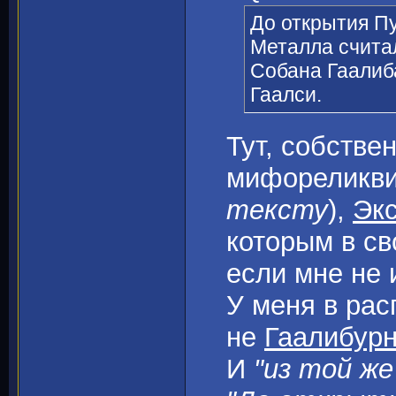
До открытия Пу
Металла считал
Собана Гаалиб
Гаалси.
Тут, собстве
мифореликв
тексту
),
Эк
которым в св
если мне не 
У меня в рас
не
Гаалибур
И
"из той же