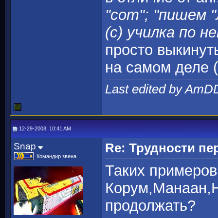
"сот"; "пишем 
(с) училка по н
просто выкинут
на самом деле (
Last edited by AmD
12-29-2008, 10:41 AM
Snap
Re: Трудности пе
Командир звена
Таких примеров
Корум,Манаан,
продолжать?