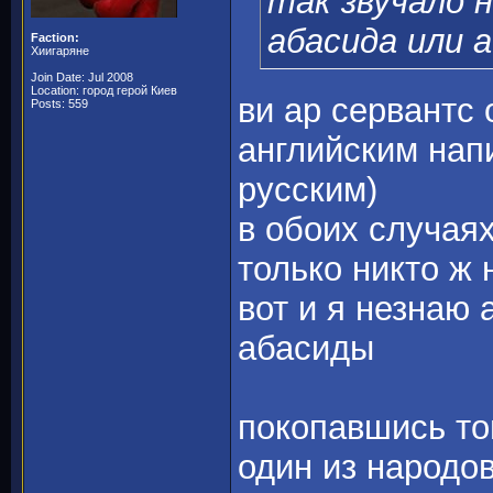
так звучало 
абасида или а
Faction:
Хиигаряне
Join Date: Jul 2008
Location: город герой Киев
ви ар сервантс
Posts: 559
английским нап
русским)
в обоих случая
только никто ж 
вот и я незнаю
абасиды
покопавшись т
один из народо