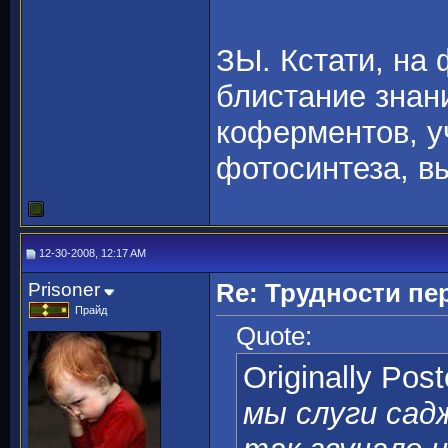
ЗЫ. Кстати, на
блистание знан
коферментов, у
фотосинтеза, в
12-30-2008, 12:17 AM
Prisoner
Re: Трудности пе
Прайд
Quote:
Originally Pos
мы слуги сад