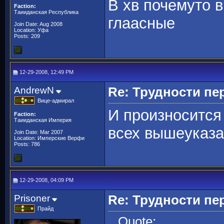
В хв почемуто 
Faction:
Таииданская Республика
глаасные
Join Date: Aug 2008
Location: Уфа
Posts: 209
12-29-2008, 12:49 PM
AndrewN
Re: Трудности пе
Вице-адмирал
И произносится 
Faction:
Таииданская Империя
всех вышеуказа
Join Date: Mar 2007
Location: Имперские Верфи
Posts: 786
12-29-2008, 04:09 PM
Prisoner
Re: Трудности пе
Прайд
Quote: