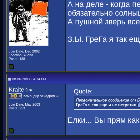
А на деле - когда 
обязательно солныш
А пушной зверь все
З.Ы. ГреГа я так е
Join Date: Dec 2002
Location: Анапа
Posts: 188
08-06-2003, 04:34 PM
Kraiten
Quote:
Командир эскадрильи
Первоначальное сообщение от Б
Join Date: May 2003
ГреГа я так еще и не встретил
Posts: 253
Елки... Вы прям ка