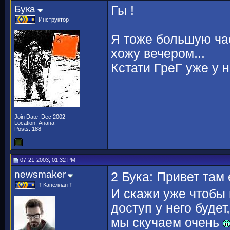
Бука
Гы !
Инструктор
Я тоже большую час
хожу вечером...
Кстати ГреГ уже у н
Join Date: Dec 2002
Location: Анапа
Posts: 188
07-21-2003, 01:32 PM
newsmaker
2 Бука: Привет там
† Капеллан †
И скажи уже чтобы 
доступ у него будет
мы скучаем очень