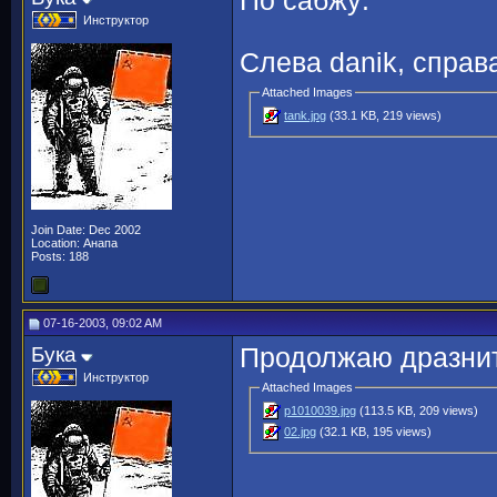
По сабжу:
Инструктор
Слева danik, справа
Attached Images
tank.jpg
(33.1 KB, 219 views)
Join Date: Dec 2002
Location: Анапа
Posts: 188
07-16-2003, 09:02 AM
Бука
Продолжаю дразнит
Инструктор
Attached Images
p1010039.jpg
(113.5 KB, 209 views)
02.jpg
(32.1 KB, 195 views)