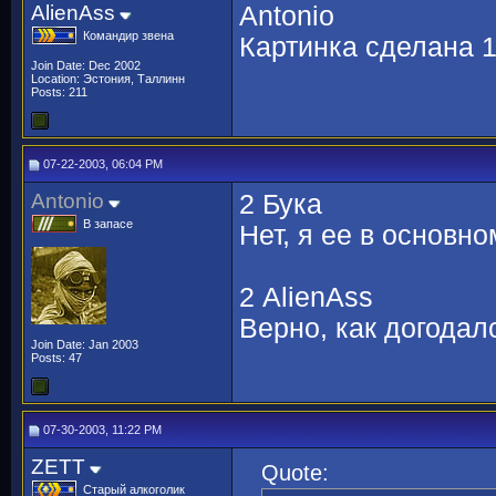
AlienAss
Antonio
Командир звена
Картинка сделана 
Join Date: Dec 2002
Location: Эстония, Таллинн
Posts: 211
07-22-2003, 06:04 PM
Antonio
2 Бука
В запасе
Нет, я ее в основ
2 AlienAss
Верно, как догода
Join Date: Jan 2003
Posts: 47
07-30-2003, 11:22 PM
ZETT
Quote:
Старый алкоголик