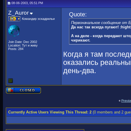
08-06-2003, 05:51 PM
Z_Auror
Quote:
Командир эскадрильи
Первоначальное сообщение от Б
Да нас так всегда пугают! :hight
А на деле - когда передают шт
чирикают.
Join Date: Dec 2002
Location: Тут и живу
Posts: 284
Когда я там послед
оказались реальны
день-два.
«
Previo
Currently Active Users Viewing This Thread: 2
(0 members and 2 gue