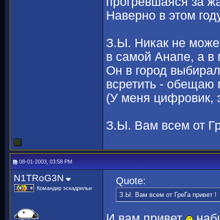
прогревшаяся за жа
Наверно в этом год
З.Ы. Никак не може
в самой Анапе, а в
Он в город выбирал
всретить - обещаю
(У меня цифровик, 
З.Ы. Вам всем от Г
08-01-2003, 03:58 PM
N1TRoG3N
Quote:
Командир эскадрильи
З.Ы. Вам всем от ГреГа привет !
И вам привет
наби