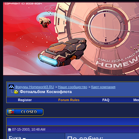
Форумы Homeworld3.RU
>
Наше сообщество
>
Кают-компания
Фотоальбом Космофлота
Register
Forum Rules
FAQ
Mem
07-15-2003, 10:48 AM
Бука