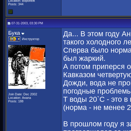
Location: Воронеж
Posts: 344
07-31-2003, 03:30 PM
Бука
Да... В этом году А
Инструктор
такого холодного ле
Сперва было нормал
был жаркий.
А потом приперся о
Кавказом четверту
Дожди, вода не про
погодные проблемы
Join Date: Dec 2002
Т воды 20`С - это в
Location: Анапа
Posts: 188
(норма - не менее 2
В прошлом году я з