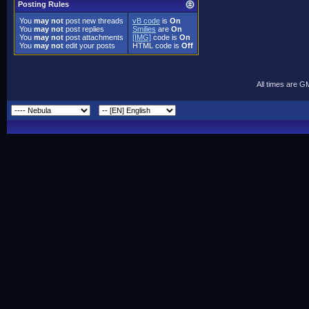
Posting Rules
You
may not
post new threads
vB code
is
On
You
may not
post replies
Smilies
are
On
You
may not
post attachments
[IMG]
code is
On
You
may not
edit your posts
HTML code is
Off
All times are G