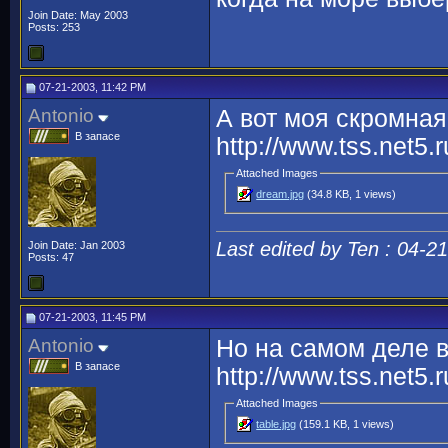
Join Date: May 2003
Posts: 253
07-21-2003, 11:42 PM
Antonio
А вот моя скромная
В запасе
http://www.tss.net5.
Attached Images
dream.jpg
(34.8 KB, 1 views)
Last edited by Ten : 04-2
Join Date: Jan 2003
Posts: 47
07-21-2003, 11:45 PM
Antonio
Но на самом деле в
В запасе
http://www.tss.net5.
Attached Images
table.jpg
(159.1 KB, 1 views)