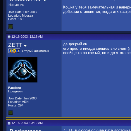
Изгнанник
Кошка у тебя замечательная и наверн
добрыми становятся, когда итх кастр
Join Date: Oct 2003
Location: Москва
Posts: 189
12-16-2003, 12:18 AM
ZETT
да добрый он
его просто иногда специально злим (то
Старый алкоголик
вообще-то он кас-ый, но и до этого о
Faction:
Предтечи
Join Date: Jun 2003
Location: VRN
Posts: 294
12-16-2003, 03:12 AM
ZETT, в любом случае киса достойна