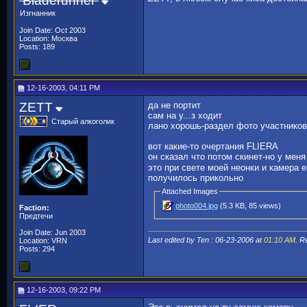
Bladerunner
Изгнанник
Join Date: Oct 2003
Location: Москва
Posts: 189
12-16-2003, 04:11 PM
ZETT
да не портит
сам на у...з ходит
Старый алкоголик
лано хорошь-раздел фото участников
вот какие-то очертания FLIERA
он сказал что потом скинет-но у меня
это при свете моей неонки и камера 
получилось прикольно
Attached Images
photo004.jpg
(5.3 KB, 85 views)
Faction:
Предтечи
Join Date: Jun 2003
Last edited by Ten : 06-23-2006 at
01:10 AM
. 
Location: VRN
Posts: 294
12-16-2003, 09:22 PM