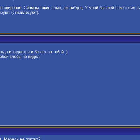
о свирепая. Сиамцы такие злые, аж пи*дец. У моей бывшей самки жил си
ируют (стирилезуют).
гда и кидается и бегает за тобой..)
собой злобы не видел
я. Мебель не портит?