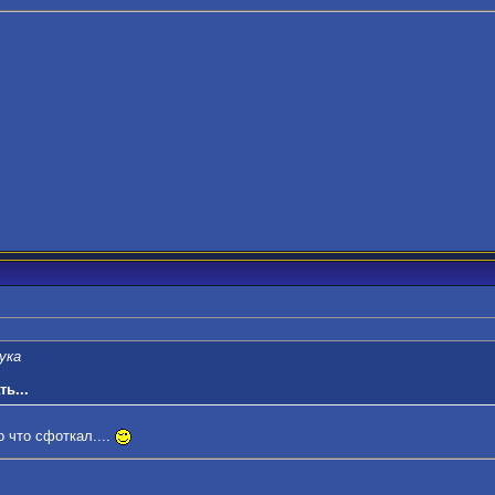
ука
ь...
 что сфоткал....