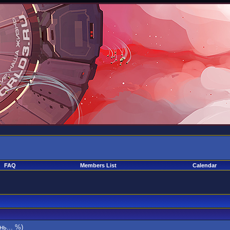
FAQ
Members List
Calendar
нь... %)