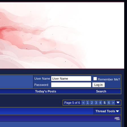
User Name
Remember Me?
Password
Today's Posts
Search
Page 5 of 6
<
1
2
3
4
5
6
>
Thread Tools
#
81