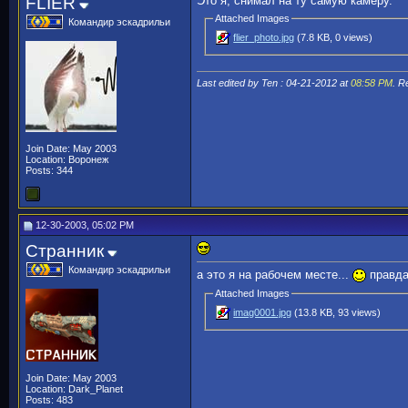
FLIER
Это я, снимал на ту самую камеру.
Attached Images
Командир эскадрильи
flier_photo.jpg
(7.8 KB, 0 views)
Last edited by Ten : 04-21-2012 at
08:58 PM
. R
Join Date: May 2003
Location: Воронеж
Posts: 344
12-30-2003, 05:02 PM
Странник
Командир эскадрильи
а это я на рабочем месте...
правда 
Attached Images
imag0001.jpg
(13.8 KB, 93 views)
Join Date: May 2003
Location: Dark_Planet
Posts: 483