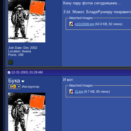
Кину пару фоток сегодняшних...
З.Ы. Может, БладеРуннеру понравит
Attached Images
p1010008.jpg
(63.0 KB, 82 views)
Join Date: Dec 2002
Location: Анапа
Posts: 188
12-31-2003, 01:28 AM
Бука
И вот:
Attached Images
Инструктор
11.jpg
(8.7 KB, 85 views)