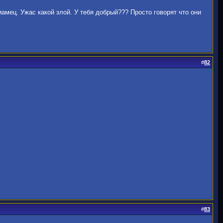
амец. Ужас какой злой. У тебя добрый??? Просто говорят что они
#
82
#
83