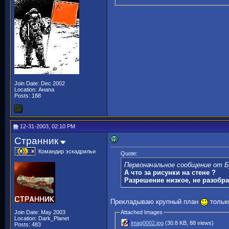
Join Date: Dec 2002
Location: Анапа
Posts: 188
12-31-2003, 02:10 PM
Странник
Командир эскадрильи
Quote:
Первоначальное сообщение от Б
А что за рисунки на стене ?
Разрешение низкое, не разобрат
Прекладываю крупный план
только
Join Date: May 2003
Attached Images
Location: Dark_Planet
imag0002.jpg
(30.8 KB, 88 views)
Posts: 483