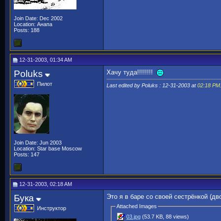
Join Date: Dec 2002
Location: Анапа
Posts: 188
12-31-2003, 01:34 AM
Poluks
Хачу туда!!!!!!!!
Пилот
Last edited by Poluks : 12-31-2003 at
02:18 PM
Join Date: Jun 2003
Location: Star base Moscow
Posts: 147
12-31-2003, 02:18 AM
Бука
Это я в баре со своей сестрёнкой (д
Attached Images
Инструктор
03.jpg
(53.7 KB, 88 views)