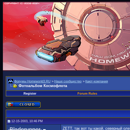
Форумы Homeworld3.RU
>
Наше сообщество
>
Кают-компания
Фотоальбом Космофлота
Register
Forum Rules
12-15-2003, 10:46 PM
Bladerunner
ZETT, так вот ты какой, северный оле