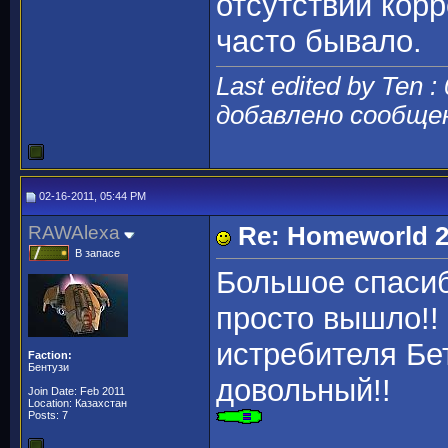
отсутствии кор
часто бывало.
Last edited by Ten :
добавлено сообще
02-16-2011, 05:44 PM
RAWAlexa
Re: Homeworld 2
В запасе
Большое спасиб
просто вышло!!
истребителя Бет
Faction:
Бентузи
довольный!!
Join Date: Feb 2011
Location: Казахстан
Posts: 7