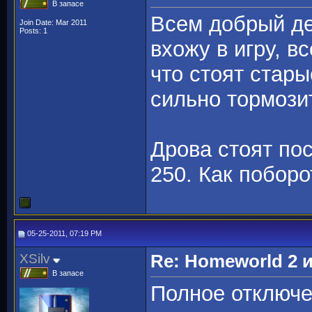
В запасе
Всем добрый де
Join Date: Mar 2011
Posts: 1
вхожу в игру, в
что стоят стары
сильно тормозит
Дрова стоят по
250. Как побор
05-25-2011, 07:19 PM
XSilv
Re: Homeworld 2 
В запасе
Полное отключен