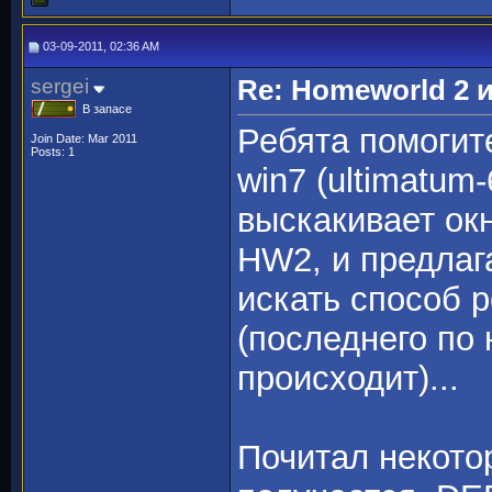
03-09-2011, 02:36 AM
sergei
Re: Homeworld 2 
В запасе
Ребята помогит
Join Date: Mar 2011
Posts: 1
win7 (ultimatum-
выскакивает ок
HW2, и предлаг
искать способ 
(последнего по
происходит)...
Почитал некото