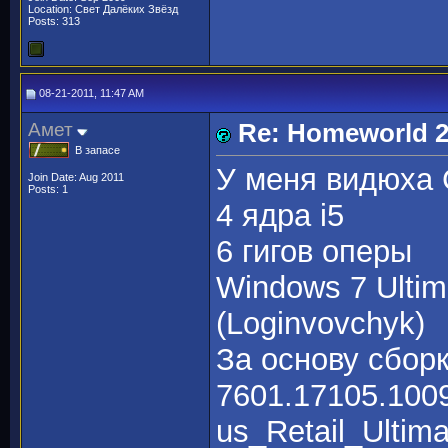
Location: Свет Далёких Звёзд
Posts: 313
08-21-2011, 11:47 AM
Амет
Re: Homeworld 2
В запасе
У меня видюха 
Join Date: Aug 2011
Posts: 1
4 ядра i5
6 гигов оперы
Windows 7 Ultim
(Loginvovchyk)
За основу сбор
7601.17105.1009
us_Retail_Ult