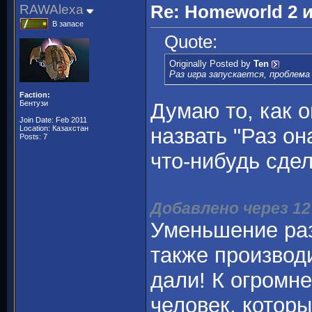
RAWAlexa
Re: Homeworld 2 
В запасе
Quote:
Originally Posted by
Ten
Раз игра запускается, проблема
Faction:
Бентузи
Думаю то, как о
Join Date: Feb 2011
Location: Казахстан
назвать "Раз он
Posts: 7
что-нибудь сдел
Добавлено через 1
Уменьшение раз
также производ
дали! К огромн
человек, которы