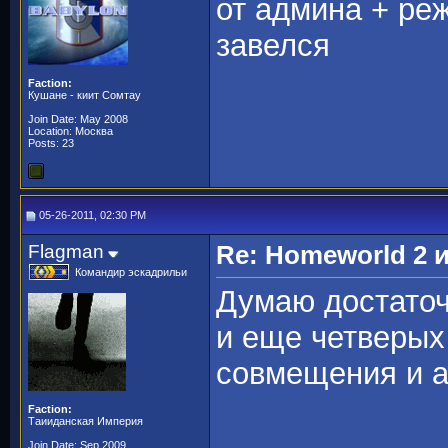
от админа + ре
завелся
Faction:
Кушане - киит Сомтау
Join Date: May 2008
Location: Москва
Posts: 23
05-26-2011, 02:30 PM
Flagman
Re: Homeworld 2 
Командир эскадрильи
Думаю достаточ
и еще четверых
совмещения и 
Faction:
Таииданская Империя
Join Date: Sep 2009