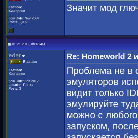
Значит мод глюч
Faction:
Хиигаряне
Join Date: Nov 2008
Posts: 1,092
01-21-2012, 08:48 AM
eder
Re: Homeworld 2 
В запасе
Проблема не в 
Faction:
Хиигаряне
эмуляторов исп
Join Date: Jan 2012
Location: Пенза
Posts: 3
видит только I
эмулируйте туд
можно с любого
запуском, посл
запускается бе