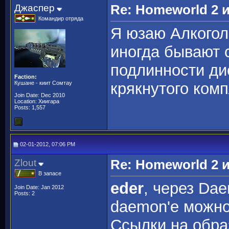
Джаспер
Re: Homeworld 2 
Командир отряда
Я юзаю Алкогол
иногда бывают 
подлинности ди
Faction:
Кушане - киит Сомтау
крякнутого ком
Join Date: Dec 2010
Location: Хиигара
Posts: 1,557
02-01-2012, 07:06 PM
Zlout
Re: Homeworld 2 
В запасе
eder
, через Da
Join Date: Jan 2012
Posts: 2
daemon'e можно 
Ссылки на обра