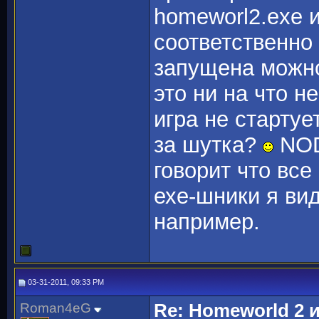
homeworl2.exe 
соответственно 
запущена можно
это ни на что н
игра не стартуе
за шутка?
NOD
говорит что все
ехе-шники я вид
например.
03-31-2011, 09:33 PM
Roman4eG
Re: Homeworld 2 