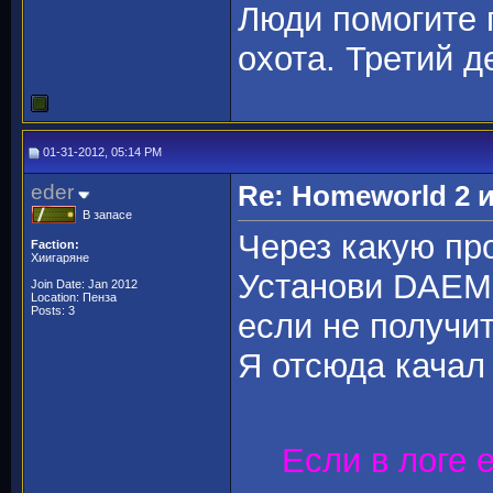
Люди помогите 
охота. Третий д
01-31-2012, 05:14 PM
eder
Re: Homeworld 2 
В запасе
Через какую пр
Faction:
Хиигаряне
Установи DAEMO
Join Date: Jan 2012
Location: Пенза
Posts: 3
если не получит
Я отсюда качал 
Если в логе 