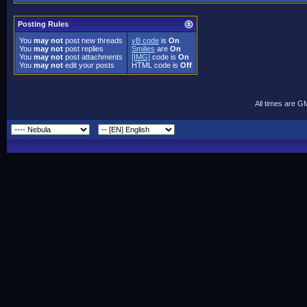
Posting Rules
You
may not
post new threads
vB code
is
On
You
may not
post replies
Smilies
are
On
You
may not
post attachments
[IMG]
code is
On
You
may not
edit your posts
HTML code is
Off
All times are G