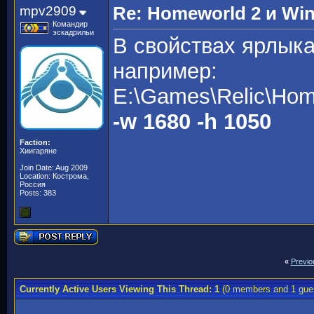
mpv2909
Re: Homeworld 2 и Wi
Командир
эскадрильи
В свойствах ярлыка
например:
E:\Games\Relic\Hom
-w 1680 -h 1050
Faction:
Хиигаряне
Join Date: Aug 2009
Location: Кострома,
Россия
Posts: 383
«
Previo
Currently Active Users Viewing This Thread: 1
(0 members and 1 gue