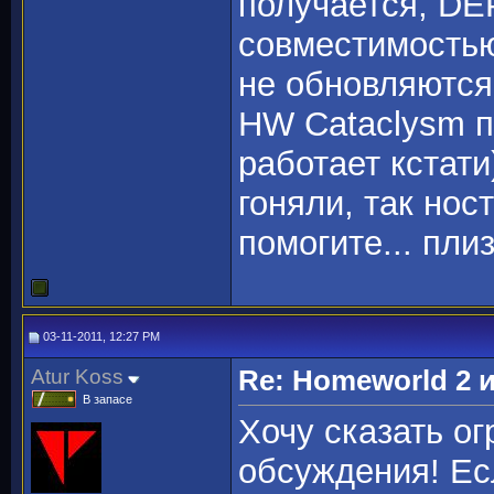
получается, DEP
совместимостью
не обновляются.
HW Cataclysm п
работает кстати
гоняли, так нос
помогите... плиз
03-11-2011, 12:27 PM
Atur Koss
Re: Homeworld 2 
В запасе
Хочу сказать о
обсуждения! Есл