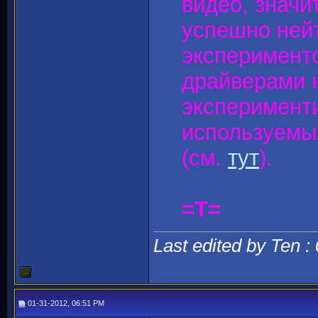
видео, значи
успешно нейт
эксперименто
драйверами 
эксперимент
используемы
(см.
тут
).
=T=
Last edited by Ten :
01-31-2012, 06:51 PM