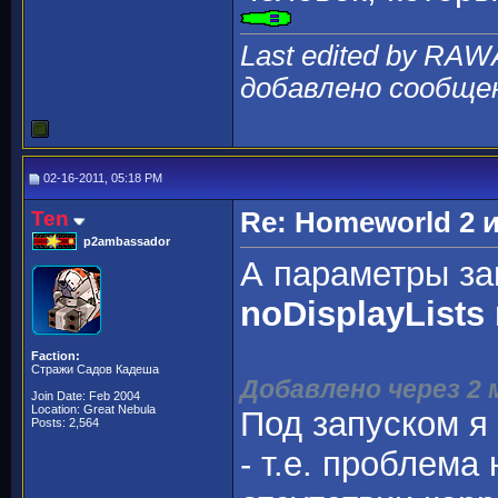
Last edited by RAWA
добавлено сообще
02-16-2011, 05:18 PM
Ten
Re: Homeworld 2 
p2ambassador
А параметры з
noDisplayLists
Faction:
Стражи Садов Кадеша
Добавлено через 2
Join Date: Feb 2004
Location: Great Nebula
Под запуском я 
Posts: 2,564
- т.е. проблема 