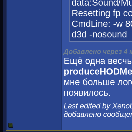
data:Sound/Mu
Resetting fp co
CmdLine: -w 80
d3d -nosound
Добавлено через 4
Ещё одна весчь
produceHODMe
мне больше лог
появилось.
Last edited by Xeno
добавлено сообще