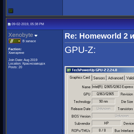
09-02-2019, 05:38 PM
Xenobyte
Re: Homeworld 2 
В запасе
GPU-Z:
Faction:
Хиигаряне
Join Date: Aug 2019
Location: Краснозаводск
Posts: 20