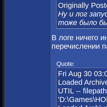
Originally Pos
Ну и лог запус
тоже было б
В логе ничего и
перечислении п
Quote:
Fri Aug 30 03:
Loaded Archive
UTIL -- filepath
'D:\Games\HOM