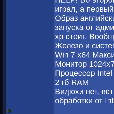
играл, а первый
Образ английск
запуска от адм
xp стоит. Вооб
Железо и систе
Win 7 x64 Макс
Монитор 1024x
Процессор Intel
2 гб RAM
Видюхи нет, вс
обработки от Inte