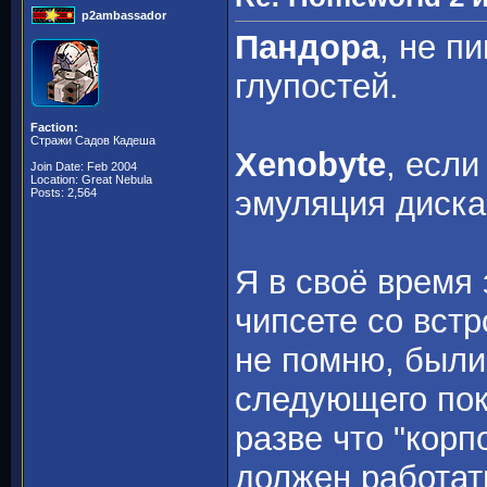
p2ambassador
Пандора
, не п
глупостей.
Faction:
Стражи Садов Кадеша
Xenobyte
, если
Join Date: Feb 2004
Location: Great Nebula
эмуляция диска 
Posts: 2,564
Я в своё время
чипсете со встр
не помню, были
следующего пок
разве что "корп
должен работа