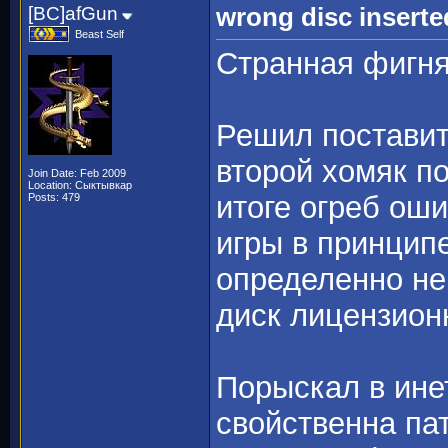
[BC]afGun
wrong disc inserte
Beast Self
Странная фигня
Решил поставит
второй хомяк по
Join Date: Feb 2009
Location: Сыктывкар
итоге огреб ош
Posts: 479
игры в принципе
определенно не 
диск лицензион
Порыскал в ине
свойственна пат