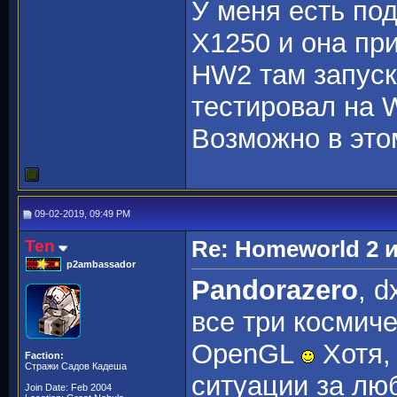
У меня есть по
X1250 и она пр
HW2 там запуск
тестировал на 
Возможно в этом
09-02-2019, 09:49 PM
Ten
Re: Homeworld 2 
p2ambassador
Pandorazero
, 
все три космич
OpenGL
Хотя, 
Faction:
Стражи Садов Кадеша
ситуации за лю
Join Date: Feb 2004