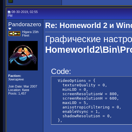
08-30-2019, 02:55
PM
Pandorazero
Re: Homeworld 2 и Win
Higara 15th
Fleet
Графические настро
Homeworld2\Bin\Pr
Code:
Faction:
Хиигаряне
  VideoOptions = {

    textureQuality = 0,

Join Date: Mar 2007
    minLOD = 0,

Location: Киев
Posts: 1,457
    screenResolutionW = 800,

    screenResolutionH = 600,

    maxLOD = 5,

    anisotropicFiltering = 0,

    enableVsync = 1,

    shadowResolution = 0,

  },