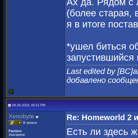
Ах да. Рядом с
(более старая, 
я в итоге поста
*ушел биться о
запустившийся 
Last edited by [BC]
добавлено сообще
08-26-2019, 06:51 PM
Xenobyte
Re: Homeworld 2 
В запасе
Есть ли здесь 
Faction:
Хиигаряне