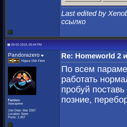
Last edited by Xeno
ссылко
09-02-2019, 05:44 PM
Pandorazero
Re: Homeworld 2 
Higara 15th Fleet
По всем параме
работать нормал
пробуй поставь
позние, перебо
Faction:
Хиигаряне
Join Date: Mar 2007
Location: Киев
Posts: 1,457