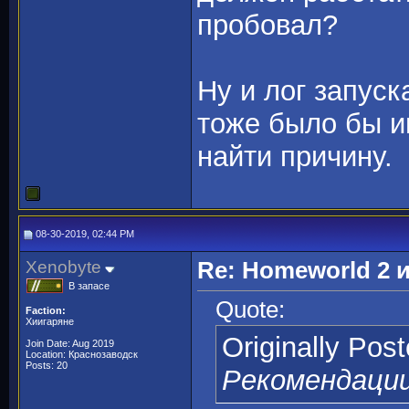
пробовал?
Ну и лог запуска
тоже было бы и
найти причину.
08-30-2019, 02:44 PM
Xenobyte
Re: Homeworld 2 
В запасе
Quote:
Faction:
Хиигаряне
Originally Pos
Join Date: Aug 2019
Location: Краснозаводск
Posts: 20
Рекомендаци