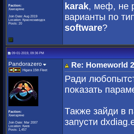
karak
, меф, не 
Faction:
Хиигаряне
варианты по ти
Join Date: Aug 2019
Location: Краснозаводск
Posts: 20
software
?
09-01-2019, 09:36 PM
Pandorazero
Re: Homeworld 2
Higara 15th Fleet
Ради любопытс
показать парам
Также зайди в 
Faction:
Хиигаряне
запусти dxdiag.
Join Date: Mar 2007
Location: Киев
Posts: 1,457