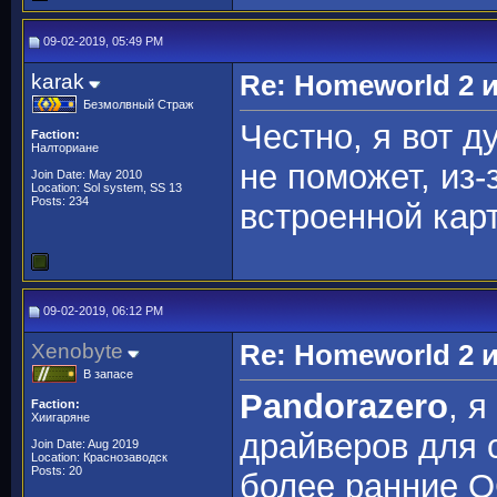
09-02-2019, 05:49 PM
karak
Re: Homeworld 2 
Безмолвный Страж
Честно, я вот д
Faction:
Налториане
не поможет, из
Join Date: May 2010
Location: Sol system, SS 13
Posts: 234
встроенной кар
09-02-2019, 06:12 PM
Xenobyte
Re: Homeworld 2 
В запасе
Pandorazero
, 
Faction:
Хиигаряне
драйверов для 
Join Date: Aug 2019
Location: Краснозаводск
Posts: 20
более ранние О