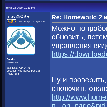
08-26-2019, 10:11 PM
mpv2909
Re: Homeworld 2 
Командир эскадрильи
Можно попробов
обновить, пото
управления вид
https://downloadc
Faction:
Хиигаряне
Join Date: Aug 2009
Location: Кострома, Россия
Posts: 383
Ну и проверить,
отключить откл
http://www.home
n...op=page&pid