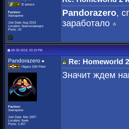
В запасе
Pandorazero
, 
Faction:
Хиигаряне
заработало
Join Date: Aug 2019
Location: Краснозаводск
Posts: 20
08-30-2019, 03:19 PM
Pandorazero
Re: Homeworld 2
Higara 15th Fleet
Значит ждем н
Faction:
Хиигаряне
Join Date: Mar 2007
Location: Киев
Posts: 1,457