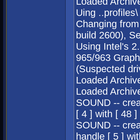
Loaded Archive:
Uing ..profiles\
Changing from 
build 2600), S
Using Intel's 2
965/963 Graphi
(Suspected driv
Loaded Archive
Loaded Archive
SOUND -- creat
[ 4 ] with [ 48
SOUND -- creat
handle [ 5 ] wi