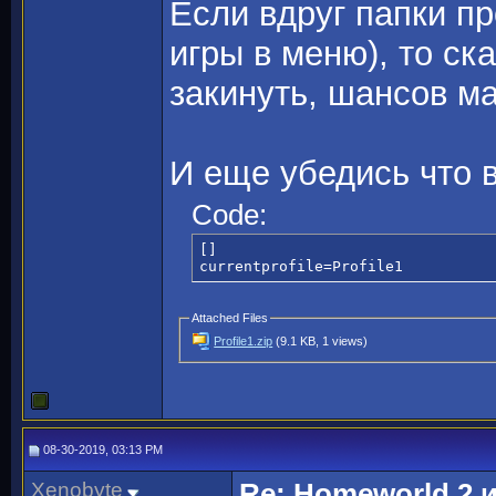
Если вдруг папки пр
игры в меню), то ск
закинуть, шансов ма
И еще убедись что 
Code:
[]

currentprofile=Profile1
Attached Files
Profile1.zip
(9.1 KB, 1 views)
08-30-2019, 03:13 PM
Xenobyte
Re: Homeworld 2 