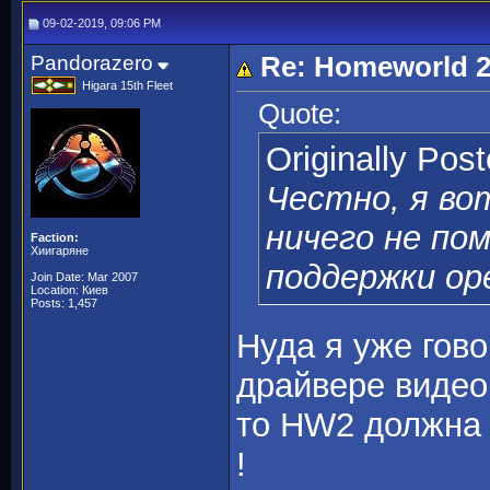
09-02-2019, 09:06 PM
Pandorazero
Re: Homeworld 2
Higara 15th Fleet
Quote:
Originally Pos
Честно, я во
ничего не по
Faction:
Хиигаряне
поддержки op
Join Date: Mar 2007
Location: Киев
Posts: 1,457
Нуда я уже гово
драйвере видео
то HW2 должна 
!