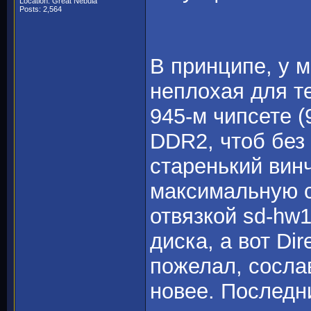
Location: Great Nebula
Posts: 2,564
В принципе, у 
неплохая для те
945-м чипсете 
DDR2, чтоб без 
старенький винч
максимальную се
отвязкой sd-hw1
диска, а вот Di
пожелал, сослав
новее. Последни