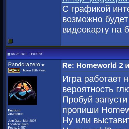
С графикой инт
возможно будет
видеокарту на б
08-26-2019, 11:00 PM
Pandorazero
Re: Homeworld 2 
Higara 15th Fleet
Игра работает 
вероятность гл
Пробуй запусти 
пропиши Homewo
Faction:
Хиигаряне
Ну или выстави
Join Date: Mar 2007
Location: Киев
Posts: 1,457