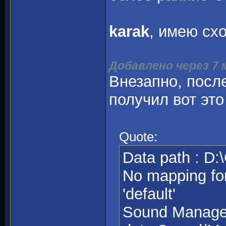
karak
, имею сх
Добавлено через 7
Внезапно, посл
получил вот это 
Quote:
Data path : D
No mapping for 
'default'
Sound Manager 