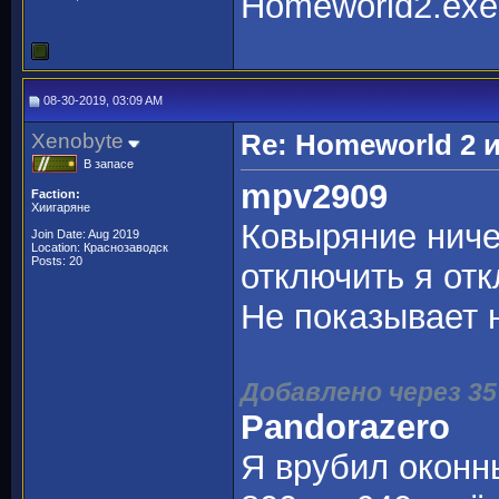
Homeworld2.exe 
08-30-2019, 03:09 AM
Xenobyte
Re: Homeworld 2 
В запасе
mpv2909
Faction:
Хиигаряне
Ковыряние ниче
Join Date: Aug 2019
Location: Краснозаводск
Posts: 20
отключить я от
Не показывает 
Добавлено через 35
Pandorazero
Я врубил оконн