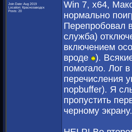
Win 7, x64, Мак
Join Date: Aug 2019
Location: Краснозаводск
Posts: 20
нормально поигр
Перепробовал в
служба) отключе
включением осо
вроде
). Всяки
помогало. Лог 
перечисления у
nopbuffer). Я с
пропустить пер
черному экрану
HELP! Во второ