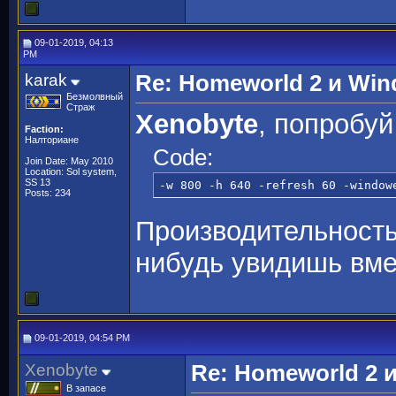
09-01-2019, 04:13
PM
karak
Re: Homeworld 2 и Win
Безмолвный
Страж
Xenobyte
, попробуй
Faction:
Налториане
Code:
Join Date: May 2010
Location: Sol system,
SS 13
-w 800 -h 640 -refresh 60 -window
Posts: 234
Производительность 
нибудь увидишь вме
09-01-2019, 04:54 PM
Xenobyte
Re: Homeworld 2 
В запасе