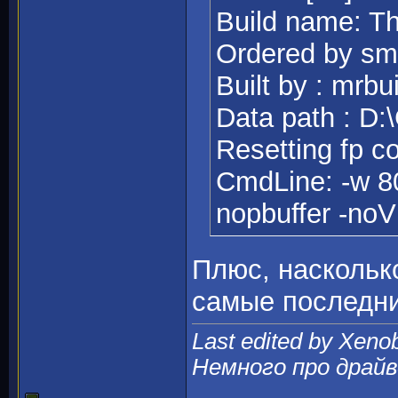
Build name: Th
Ordered by sm
Built by : mrbu
Data path : 
Resetting fp co
CmdLine: -w 80
nopbuffer -no
Плюс, насколько
самые последни
Last edited by Xeno
Немного про драй