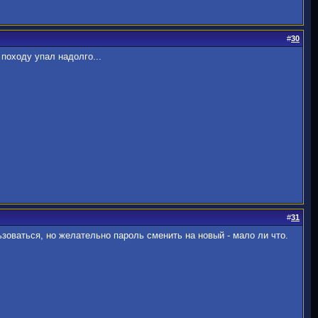
#
30
походу упал надолго...
#
31
ьзоваться, но желательно пароль сменить на новый - мало ли что.