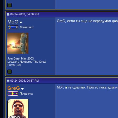
09-24-2003, 04:36 PM
MoG
GreG, если ты еще не передумал дава
Лейтенант
Join Date: May 2003
Location: Novgorod The Great
Posts: 105
09-24-2003, 04:57 PM
GreG
МоГ, я те сделаю. Просто пока админ
Предтеча