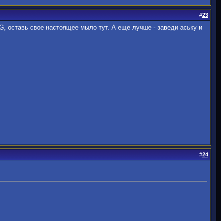
#
23
G, оставь свое настоящее мыло тут. А еще лучше - заведи аську и
#
24