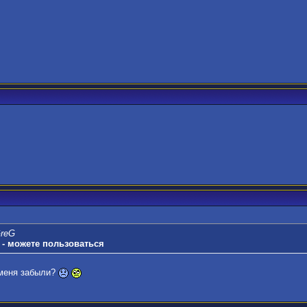
GreG
 - можете пользоваться
 меня забыли?