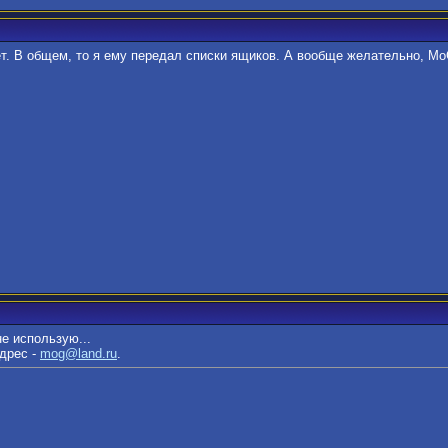
ет. В общем, то я ему передал списки ящиков. А вообще желательно, Mo
не использую...
адрес -
mog@land.ru
.