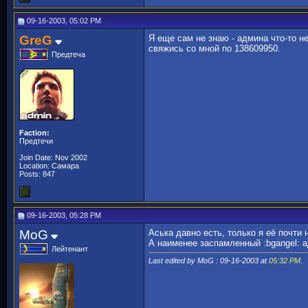
09-16-2003, 05:02 PM
GreG
Я еще сам не знаю - админа что-то н
свяжись со мной по 138609950.
Предтеча
Faction:
Предтечи
Join Date: Nov 2002
Location: Самара
Posts: 847
09-16-2003, 05:28 PM
MoG
Аська давно есть, только я её почти 
А наименее заспамленный :bgangel: 
Лейтенант
Last edited by MoG : 09-16-2003 at
05:32 PM
.