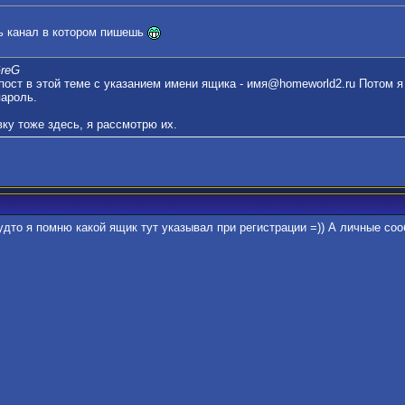
ь канал в котором пишешь
GreG
пост в этой теме с указанием имени ящика - имя@homeworld2.ru Потом 
пароль.
ку тоже здесь, я рассмотрю их.
 будто я помню какой ящик тут указывал при регистрации =)) А личные со