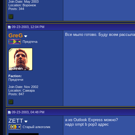
Join Date: May 2003
Location: Воронеж
Posts: 344
09-23-2003, 12:04 PM
GreG
Все мыло готово. Буду всем рассыла
Предтеча
Faction:
Предтечи
Join Date: Nov 2002
Location: Самара
Posts: 847
09-23-2003, 04:48 PM
ZETT
a из Outlook Express можно?
надо smpt b pop3 адрес
Старый алкоголик