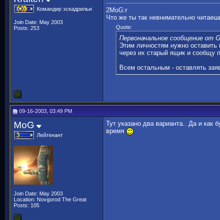
Командир эскадрильи
2MoG:r
Что же ты так невнимательно читаеш
Join Date: May 2003
Quote:
Posts: 253
Первоначальное сообщение от 
Этим личностям нужно оставить 
через их старый ящик и сообщу 
Всем остальным - оставлять заяв
09-16-2003, 03:49 PM
MoG
Тут указано два варианта.. Да и как
время
Лейтенант
Join Date: May 2003
Location: Novgorod The Great
Posts: 105