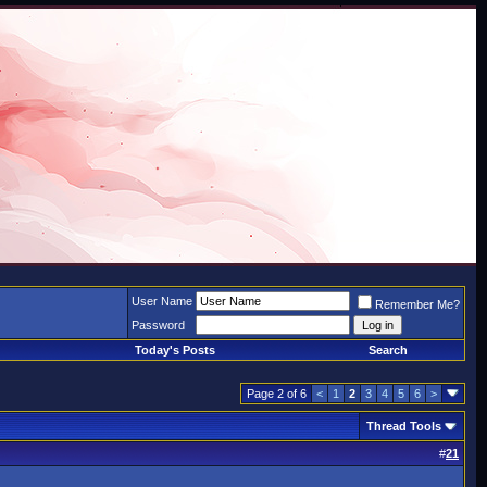
User Name
Remember Me?
Password
Today's Posts
Search
Page 2 of 6
<
1
2
3
4
5
6
>
Thread Tools
#
21