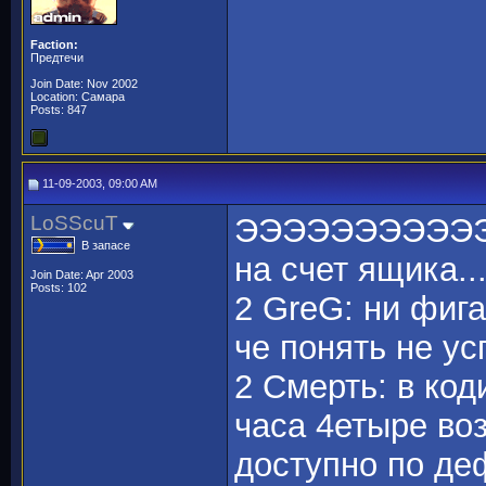
Faction:
Предтечи
Join Date: Nov 2002
Location: Самара
Posts: 847
11-09-2003, 09:00 AM
LoSScuT
ЭЭЭЭЭЭЭЭЭЭ
В запасе
на счет ящика...
Join Date: Apr 2003
Posts: 102
2 GreG: ни фига
че понять не ус
2 Смерть: в код
часа 4етыре во
доступно по де