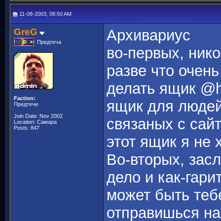
11-08-2003, 08:50 AM
GreG
Архивариус
Предтеча
во-первых, нико
разве что очен
делать ящик @h
Faction:
ящик для людей
Предтечи
Join Date: Nov 2002
связаных с сайт
Location: Самара
Posts: 847
этот ящик я не х
Во-вторых, засл
дело и как-гари
может быть тебе
отправишься на