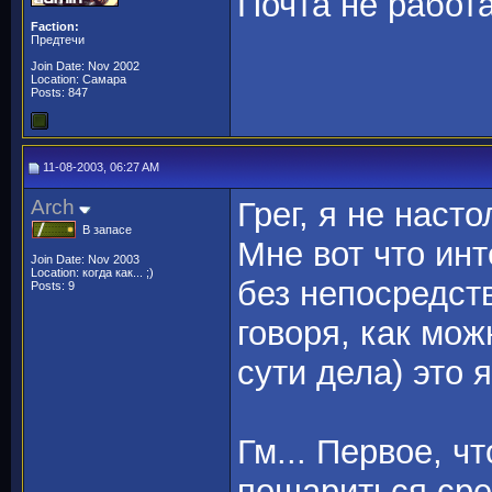
Почта не работа
Faction:
Предтечи
Join Date: Nov 2002
Location: Самара
Posts: 847
11-08-2003, 06:27 AM
Arch
Грег, я не наст
В запасе
Мне вот что ин
Join Date: Nov 2003
Location: когда как... ;)
без непосредст
Posts: 9
говоря, как мо
сути дела) это 
Гм... Первое, чт
пошариться сред