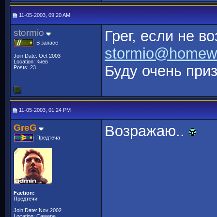
11-05-2003, 09:20 AM
stormio
Грег, если не в
В запасе
stormio@homewo
Join Date: Oct 2003
Location: Киев
Буду очень при
Posts: 23
11-05-2003, 01:24 PM
GreG
Возражаю..
Предтеча
Faction:
Предтечи
Join Date: Nov 2002
Location: Самара