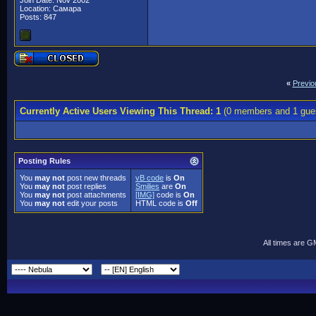
Join Date: Nov 2002
Location: Самара
Posts: 847
«
Previo
Currently Active Users Viewing This Thread: 1
(0 members and 1 gue
Posting Rules
You
may not
post new threads
vB code
is
On
You
may not
post replies
Smilies
are
On
You
may not
post attachments
[IMG]
code is
On
You
may not
edit your posts
HTML code is
Off
All times are 