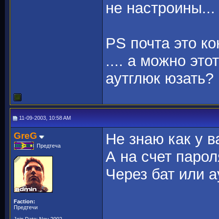
не настроины...
PS почта это ко
.... а можно это
аутглюк юзать?
11-09-2003, 10:58 AM
GreG
Не знаю как у в
Предтеча
А на счет парол
Через бат или а
Faction:
Предтечи