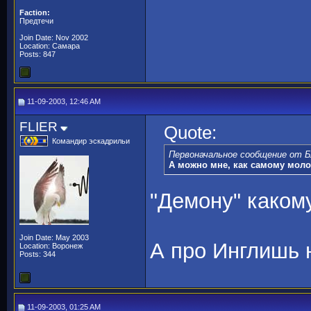
Faction:
Предтечи
Join Date: Nov 2002
Location: Самара
Posts: 847
11-09-2003, 12:46 AM
FLIER
Quote:
Командир эскадрильи
Первоначальное сообщение от Б
А можно мне, как самому моло
"Демону" каком
Join Date: May 2003
А про Инглишь н
Location: Воронеж
Posts: 344
11-09-2003, 01:25 AM