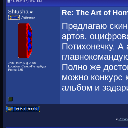
11-19-2017, 08:46 PM
Shtusha
Re: The Art of H
Лейтенант
Предлагаю скин
артов, оцифров
Потихонечку. А
главнокомандую
Join Date: Aug 2008
Полно же досто
Location: Санкт-Петербург
Posts: 135
можно конкурс к
альбом и задар
«
Previo