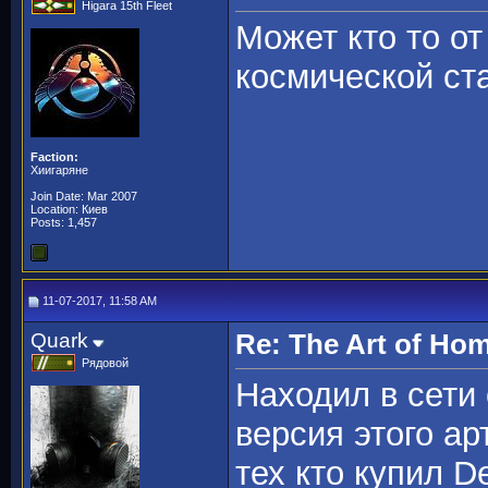
Higara 15th Fleet
Может кто то от
космической ста
Faction:
Хиигаряне
Join Date: Mar 2007
Location: Киев
Posts: 1,457
11-07-2017, 11:58 AM
Quark
Re: The Art of H
Рядовой
Находил в сети 
версия этого ар
тех кто купил De