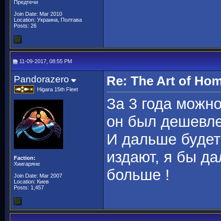
Предтечи
Join Date: Mar 2010
Location: Украина, Полтава
Posts: 26
11-09-2017, 08:55 PM
Pandorazero
Re: The Art of H
Higara 15th Fleet
За 3 года можн
он был дешевле
И дальше будет 
издают, я бы да
Faction:
Хиигаряне
больше !
Join Date: Mar 2007
Location: Киев
Posts: 1,457