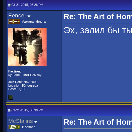
03-21-2015, 08:26 PM
Fencer
Re: The Art of H
Адмирал флота
Эх, залил бы ты
Faction:
Кушане - киит Сомтау
Join Date: Nov 2009
Location: Юг севера
Posts: 1,165
03-21-2015, 08:30 PM
McStalins
Re: The Art of H
В запасе