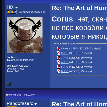
HIX
Re: The Art of H
Командир эскадрильи
Corus
, нет, ска
не все корабли 
которые я никог
Attached Images
Снимок1.JPG
(20.2 KB, 31 views)
2.JPG
(33.3 KB, 31 views)
Faction:
3.JPG
(28.3 KB, 29 views)
Таииданская Империя
4.JPG
(41.0 KB, 23 views)
Join Date: Aug 2007
5.JPG
(41.0 KB, 25 views)
Location: Тиид
6.JPG
(48.2 KB, 25 views)
Posts: 164
07-06-2017, 08:01 PM
Pandorazero
Re: The Art of H