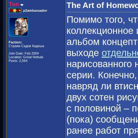
Ten
The Art of Homew
p2ambassador
Помимо того, ч
коллекционное 
альбом концепт-
Faction:
Стражи Садов Кадеша
выходе
отдельн
Join Date: Feb 2004
Location: Great Nebula
нарисованного н
Posts: 2,564
серии. Конечно,
навряд ли втисн
двух сотен рис
с половиной – 
(пока) сообщен
ранее работ пр