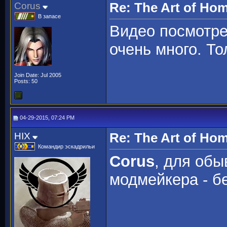
Corus
Re: The Art of H
В запасе
Видео посмотрел
очень много. Т
Join Date: Jul 2005
Posts: 50
04-29-2015, 07:24 PM
HIX
Re: The Art of H
Командир эскадрильи
Corus
, для обы
модмейкера - б