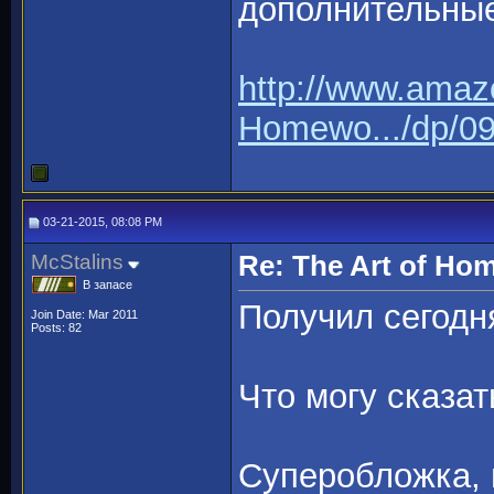
дополнительные
http://www.amaz
Homewo.../dp/0
03-21-2015, 08:08 PM
McStalins
Re: The Art of H
В запасе
Получил сегодн
Join Date: Mar 2011
Posts: 82
Что могу сказа
Суперобложка, 