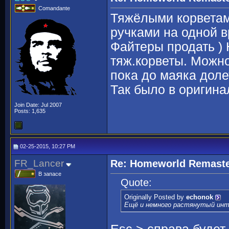
Comandante
Тяжёлыми корветами
ручками на одной в
Файтеры продать ) 
тяж.корветы. Можно
пока до маяка доле
Так было в оригина
Join Date: Jul 2007
Posts: 1,635
02-25-2015, 10:27 PM
FR_Lancer
Re: Homeworld Remaste
В запасе
Quote:
Originally Posted by
echonok
Ещё и немного растянутый инте