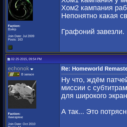
Хом2 кампания раб
Непонятно какая св
Faction:
Вэйгр
Графоний завезли. 
Join Date: Jul 2009
Posts: 163
02-25-2015, 09:54 PM
echonok
Re: Homeworld Remaste
В запасе
Ну что, ждём патче
миссии с субтитра
для широкого экран
А так... Это потряс
Faction:
Хиигаряне
Join Date: Oct 2010