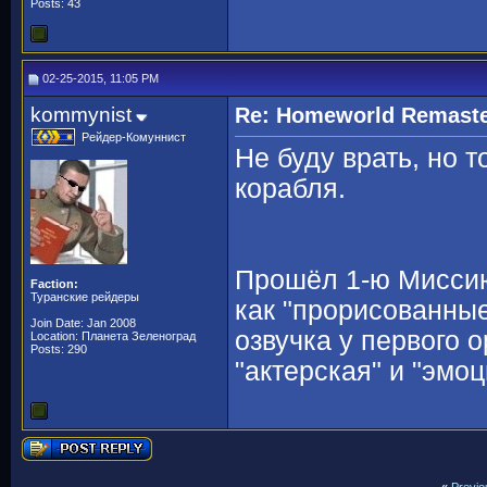
Posts: 43
02-25-2015, 11:05 PM
kommynist
Re: Homeworld Remaste
Рейдер-Комуннист
Не буду врать, но т
корабля.
Прошёл 1-ю Миссию 
Faction:
Туранские рейдеры
как "прорисованные
Join Date: Jan 2008
озвучка у первого 
Location: Планета Зеленоград
Posts: 290
"актерская" и "эмо