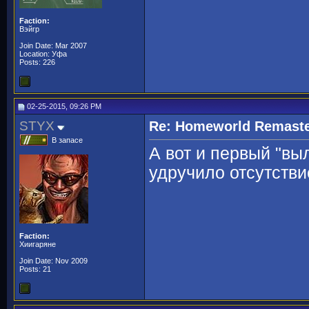
Faction:
Вэйгр
Join Date: Mar 2007
Location: Уфа
Posts: 226
02-25-2015, 09:26 PM
STYX
Re: Homeworld Remaste
В запасе
А вот и первый "выл
удручило отсутствие
Faction:
Хиигаряне
Join Date: Nov 2009
Posts: 21