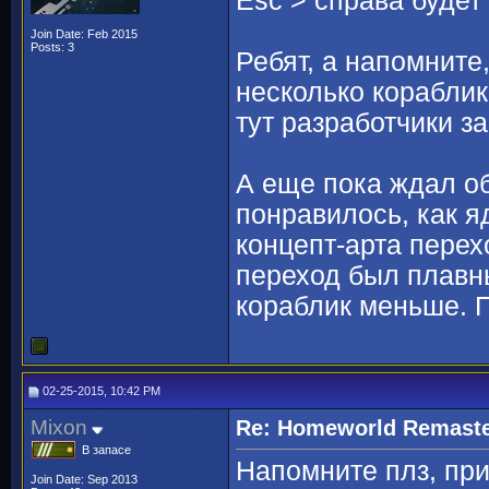
Esc > справа будет 
Join Date: Feb 2015
Posts: 3
Ребят, а напомните
несколько кораблико
тут разработчики з
А еще пока ждал об
понравилось, как я
концепт-арта перех
переход был плавный
кораблик меньше. Пр
02-25-2015, 10:42 PM
Mixon
Re: Homeworld Remaste
В запасе
Напомните плз, пр
Join Date: Sep 2013