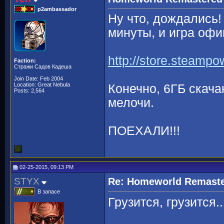
p2ambassador
Ну что, дождались!
минуты, и игра офи
http://store.steamp
Faction:
Стражи Садов Кадеша
Join Date: Feb 2004
Location: Great Nebula
Конечно, 6ГБ скача
Posts: 2,564
мелочи.
ПОЕХАЛИ!!!
02-25-2015, 09:13 PM
STYX
Re: Homeworld Remaste
В запасе
Грузится, грузится.