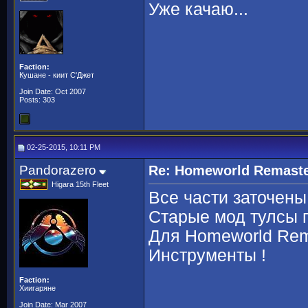
Уже качаю...
Faction:
Кушане - киит С'Джет
Join Date: Oct 2007
Posts: 303
02-25-2015, 10:11 PM
Pandorazero
Re: Homeworld Remaste
Higara 15th Fleet
Все части заточены
Старые мод тулсы 
Для Homeworld Rem
Инструменты !
Faction:
Хиигаряне
Join Date: Mar 2007