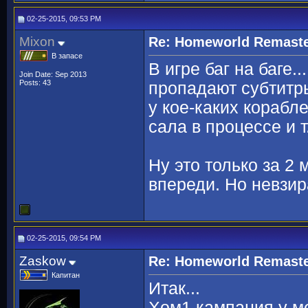
02-25-2015, 09:53 PM
Mixon
Re: Homeworld Remaste
В запасе
В игре баг на баге..
Join Date: Sep 2013
Posts: 43
пропадают субтитры
у кое-каких корабл
сала в процессе и т
Ну это только за 2
впереди. Но невзир
02-25-2015, 09:54 PM
Zaskow
Re: Homeworld Remaste
Капитан
Итак...
Хом1 кампания у м