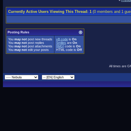
«
Previo
Currently Active Users Viewing This Thread: 1
(0 members and 1 gue
Posting Rules
You
may not
post new threads
vB code
is
On
You
may not
post replies
Smilies
are
On
You
may not
post attachments
[IMG]
code is
On
You
may not
edit your posts
HTML code is
Off
All times are 