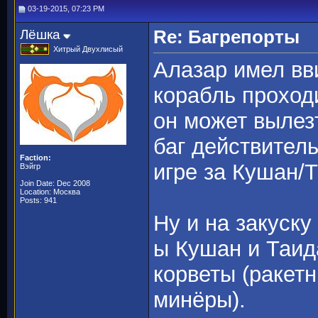
03-19-2015, 07:23 PM
Лёшка
Re: Багрепорты
Хитрый Двухлисый
Алазар имел вв
корабль проходи
он может вылезт
баг действитель
Faction:
игре за Кушан/
Вэйгр
Join Date: Dec 2008
Location: Москва
Posts: 941
Ну и на закуску 
ы Кушан и Таид
корветы (ракет
минёры).