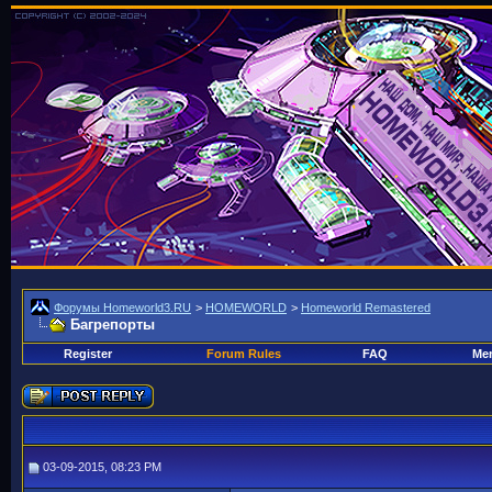
Форумы Homeworld3.RU
>
HOMEWORLD
>
Homeworld Remastered
Багрепорты
Register
Forum Rules
FAQ
Mem
03-09-2015, 08:23 PM