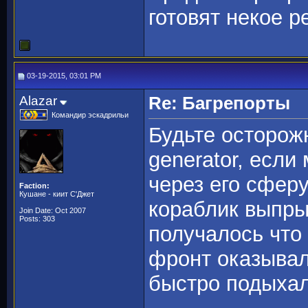
готовят некое р
03-19-2015, 03:01 PM
Alazar
Re: Багрепорты
Командир эскадрильи
Будьте осторожн
generator, есл
через его сферу
Faction:
Кушане - киит С'Джет
кораблик выпры
Join Date: Oct 2007
Posts: 303
получалось что
фронт оказывал
быстро подыхал