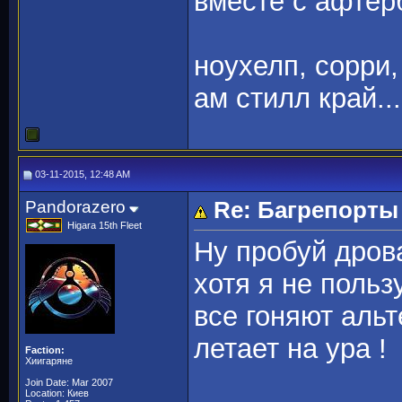
вместе с афтер
ноухелп, сорри,
ам стилл край...
03-11-2015, 12:48 AM
Pandorazero
Re: Багрепорты
Higara 15th Fleet
Ну пробуй дрова
хотя я не польз
все гоняют альт
летает на ура !
Faction:
Хиигаряне
Join Date: Mar 2007
Location: Киев