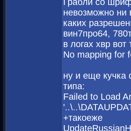
Грабли со шриф
невозможно ни в
каких разрешени
вин7про64, 780
в логах хвр вот 
No mapping for fo
ну и еще кучка 
типа:
Failed to Load A
'..\..\DATAUPD
+такоеже
UpdateRussian