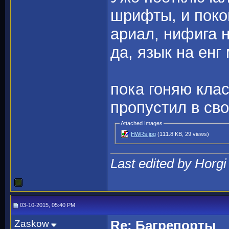
шрифты, и пок
ариал, нифига 
да, язык на енг
пока гоняю клас
пропустил в сво
Attached Images
HWRs.jpg
(111.8 KB, 29 views)
Last edited by Horgi
03-10-2015, 05:40 PM
Zaskow
Re: Багрепорты