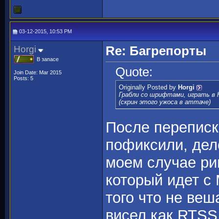
03-12-2015, 10:53 PM
Horgi
Re: Багрепорты
В запасе
Quote:
Join Date: Mar 2015
Posts: 5
Originally Posted by
Horgi
Грабли со шрифтами, играть в H
(скрин этого ужоса в аттаче)
После переписк
пофиксили, дел
моем случае ри
который идет с 
того что не веш
висел как RTSS