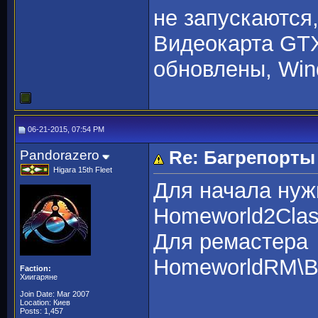
не запускаются
Видеокарта GTX 
обновлены, Win
06-21-2015, 07:54 PM
Pandorazero
Re: Багрепорты
Higara 15th Fleet
Для начала нужн
Homeworld2Class
Для ремастера
HomeworldRM\Bi
Faction:
Хиигаряне
Join Date: Mar 2007
Location: Киев
Posts: 1,457