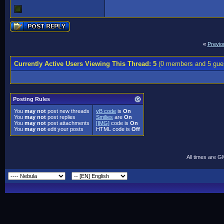
«
Previo
Currently Active Users Viewing This Thread: 5
(0 members and 5 gue
Posting Rules
You
may not
post new threads
vB code
is
On
You
may not
post replies
Smilies
are
On
You
may not
post attachments
[IMG]
code is
On
You
may not
edit your posts
HTML code is
Off
All times are 