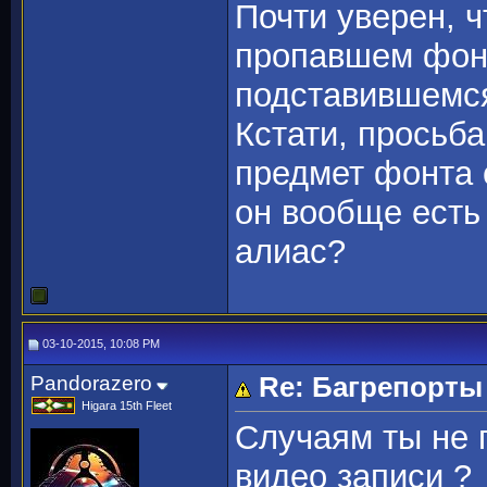
Почти уверен, ч
пропавшем фонт
подставившемс
Кстати, просьба
предмет фонта 
он вообще есть 
алиас?
03-10-2015, 10:08 PM
Pandorazero
Re: Багрепорты
Higara 15th Fleet
Случаям ты не
видео записи ?