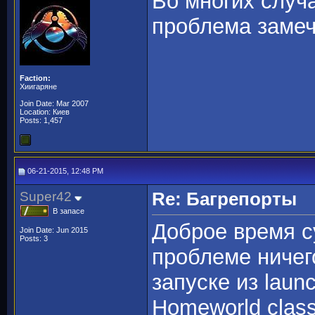
Во многих случа
проблема замеч
Faction:
Хиигаряне
Join Date: Mar 2007
Location: Киев
Posts: 1,457
06-21-2015, 12:48 PM
Super42
Re: Багрепорты
В запасе
Доброе время с
Join Date: Jun 2015
Posts: 3
проблеме ничег
запуске из laun
Homeworld class