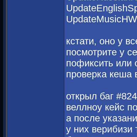
UpdateEnglish
UpdateMusicHW
кстати, оно у в
посмотрите у се
пофиксить или 
проверка кеша в
открыл баг #824
веллноу кейс по
а после указан
у них верибизи т