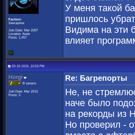
У меня такой б
пришлось убрать
Faction:
Хиигаряне
Видима на эти 
Join Date: Mar 2007
Location: Киев
влияет программ
Posts: 1,457
03-10-2015, 10:53 PM
Horgi
Re: Багрепорты
В запасе
Не, не стремлю
Join Date: Mar 2015
Posts: 5
наче было подо
на рекорды из 
Но проверил - о