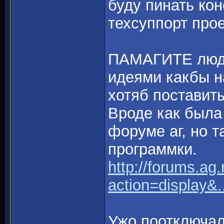
буду пинать кон
техсуппорт прое
ПАМАГИТЕ люди
идеями какбы н
хотяб поставит
Вроде как была
форуме аг, но 
программки.
http://forums.ag.
action=display&
Ужо поотключал