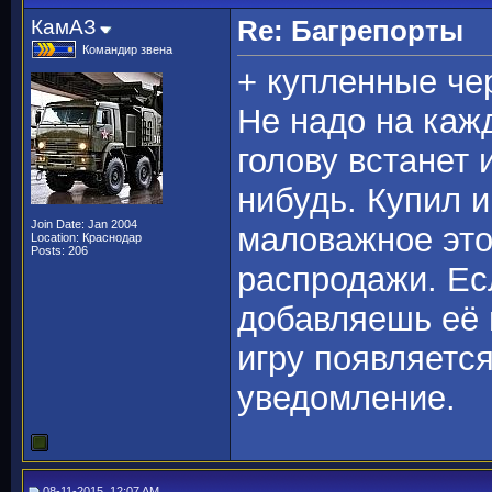
КамАЗ
Re: Багрепорты
Командир звена
+ купленные че
Не надо на каж
голову встанет 
нибудь. Купил и
Join Date: Jan 2004
маловажное это
Location: Краснодар
Posts: 206
распродажи. Есл
добавляешь её в
игру появляетс
уведомление.
08-11-2015, 12:07 AM