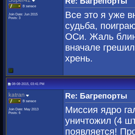
Re: Багрепорты
В запасе
Все это я уже в
Join Date: Jun 2015
Posts: 3
судьба, поигра
ОСи. Жаль блин
вначале грешил 
хрень.
08-08-2015, 03:41 PM
katran
Re: Багрепорты
В запасе
Миссия ядро га
Join Date: May 2013
Posts: 6
уничтожил (4 шт
появляется! Пр