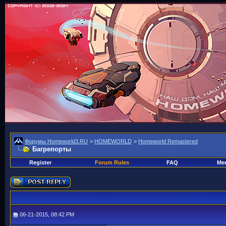
Форумы Homeworld3.RU
>
HOMEWORLD
>
Homeworld Remastered
Багрепорты
Register
Forum Rules
FAQ
Mem
06-21-2015, 08:42 PM