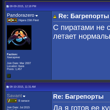
08-09-2015, 12:18 PM
Pandorazero
Re: Багрепорты
Higara 15th Fleet
С пиратами не 
летает нормаль
Faction:
Хиигаряне
Join Date: Mar 2007
Location: Киев
Posts: 1,457
08-10-2015, 11:31 AM
Savant
Re: Багрепорты
В запасе
Да я готов ее ку
Join Date: Jul 2015