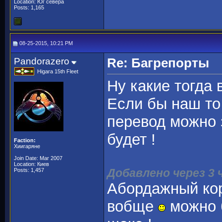
Location: Юг севера
Posts: 1,165
08-25-2015, 10:21 PM
Pandorazero
Re: Багрепорты
Higara 15th Fleet
Ну какие тогда
Если бы наш то
перевод можно з
будет !
Faction:
Хиигаряне
Join Date: Mar 2007
Location: Киев
Добавлено через 3 
Posts: 1,457
Абордажный кор
вобще
можно б