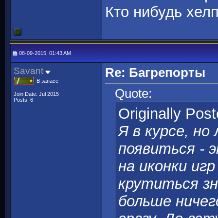
Кто нибудь хелп
08-09-2015, 01:43 AM
Savant
Re: Багрепорты
В запасе
Quote:
Join Date: Jul 2015
Posts: 6
Originally Pos
Я в курсе, но
появиться - 
на иконки игр
крутиться зн
больше ничег