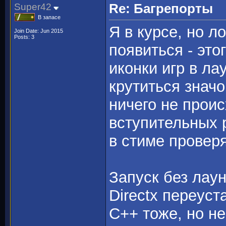
Super42
Re: Багрепорты
В запасе
Я в курсе, но л
Join Date: Jun 2015
Posts: 3
появиться - это
иконки игр в ла
крутиться знач
ничего не проис
вступительных 
в стиме проверя
Запуск без лау
Directx переуст
C++ тоже, но н