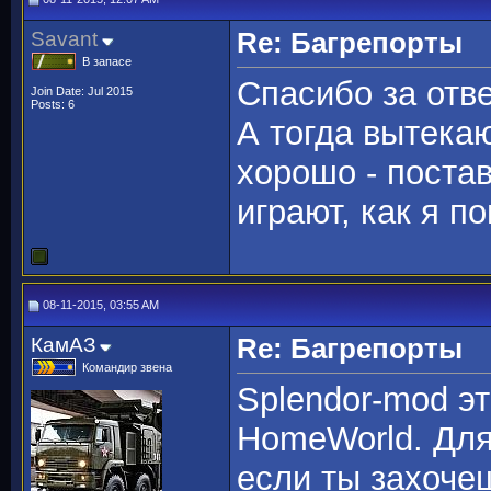
Savant
Re: Багрепорты
В запасе
Спасибо за отве
Join Date: Jul 2015
Posts: 6
А тогда вытека
хорошо - постав
играют, как я п
08-11-2015, 03:55 AM
КамАЗ
Re: Багрепорты
Командир звена
Splendor-mod эт
HomeWorld. Для
если ты захоче