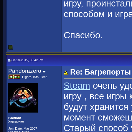
игру, проинста
способом и игра
Спасибо.
08-10-2015, 03:42 PM
Pandorazero
Re: Багрепорты
Higara 15th Fleet
Steam
очень удо
игру , все игры
будут хранится 
момент сможешь
Faction:
Хиигаряне
Старый способ у
Join Date: Mar 2007