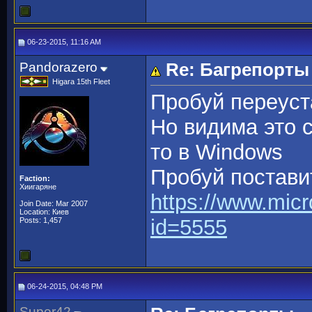
06-23-2015, 11:16 AM
Pandorazero
Re: Багрепорты
Higara 15th Fleet
Пробуй переуст
Но видима это 
то в Windows
Пробуй постави
Faction:
Хиигаряне
https://www.micr
Join Date: Mar 2007
Location: Киев
id=5555
Posts: 1,457
06-24-2015, 04:48 PM
Super42