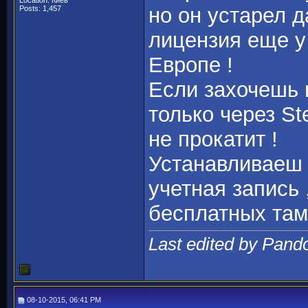
Location: Киев
но он устарел 
Posts: 1,457
лицензия еще у 
Европе !
Если захочешь п
только через St
не прокатит !
Устанавливаеш 
учетная запись 
бесплатных там
Last edited by Pand
08-10-2015, 06:41 PM