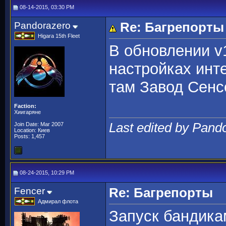
08-14-2015, 03:30 PM
Pandorazero
Re: Багрепорты
Higara 15th Fleet
В обновлении v1
настройках инт
там Завод Сенс
Faction:
Хиигаряне
Last edited by Pand
Join Date: Mar 2007
Location: Киев
Posts: 1,457
08-24-2015, 10:29 PM
Fencer
Re: Багрепорты
Адмирал флота
Запуск бандика