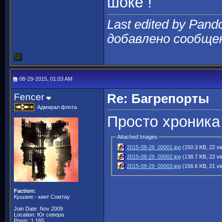
шоке !
Last edited by Pand
добавлено сообще
08-29-2015, 01:03 AM
Fencer
Re: Багрепорты
Адмирал флота
Просто хроника
Attached Images
2015-08-28_00001.jpg
(150.3 KB, 22 v
2015-08-29_00002.jpg
(138.7 KB, 22 v
2015-08-29_00003.jpg
(156.6 KB, 21 v
Faction:
Кушане - киит Сомтау
Join Date: Nov 2009
Location: Юг севера
Posts: 1,165