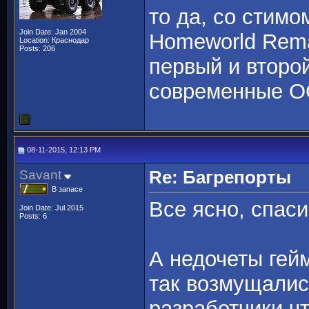
то да, со стимо
Join Date: Jan 2004
Homeworld Rema
Location: Краснодар
Posts: 206
первый и второ
современные О
08-11-2015, 12:13 PM
Savant
Re: Багрепорты
В запасе
Все ясно, спаси
Join Date: Jul 2015
Posts: 6
А недочеты гей
так возмущалис
разработчики чт