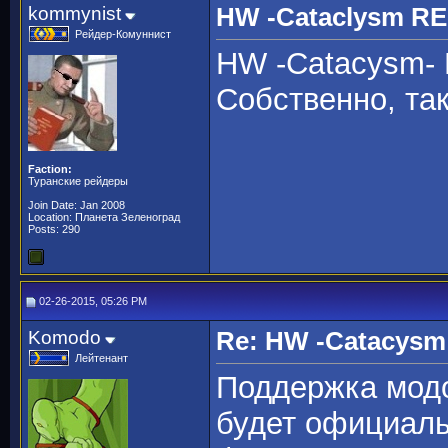
kommynist
HW -Cataclysm R
Рейдер-Комуннист
HW -Catacysm-
Собственно, так
Faction:
Туранские рейдеры
Join Date: Jan 2008
Location: Планета Зеленоград
Posts: 290
02-26-2015, 05:26 PM
Komodo
Re: HW -Catacys
Лейтенант
Поддержка модо
будет официальн