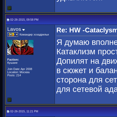
02-26-2015, 09:58 PM
Lavos
Re: HW -Cataclys
Командир эскадрильи
Я думаю вполне
Катаклизм прост
Допилят на дви
Faction:
Кушане
в сюжет и балан
Join Date: Apr 2008
Location: Москва
Posts: 214
сторона для сет
для сетевой ад
02-26-2015, 11:21 PM