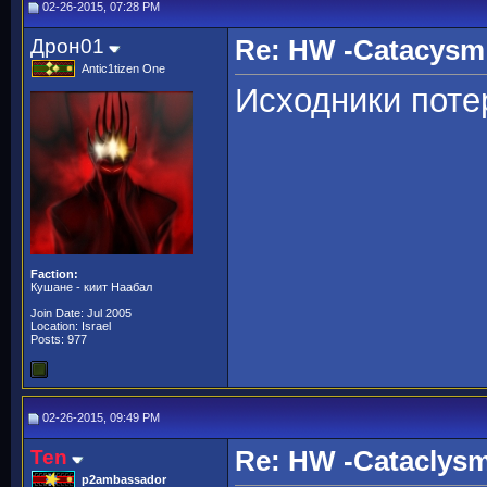
02-26-2015, 07:28 PM
Дрон01
Re: HW -Catacys
Antic1tizen One
Исходники поте
Faction:
Кушане - киит Наабал
Join Date: Jul 2005
Location: Israel
Posts: 977
02-26-2015, 09:49 PM
Ten
Re: HW -Cataclys
p2ambassador