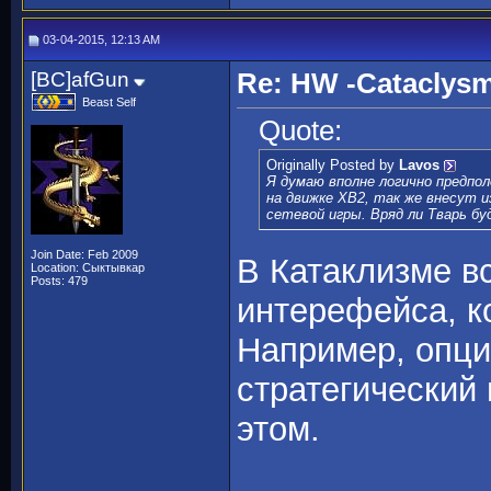
03-04-2015, 12:13 AM
[BC]afGun
Re: HW -Cataclys
Beast Self
Quote:
Originally Posted by
Lavos
Я думаю вполне логично предпо
на движке ХВ2, так же внесут 
сетевой игры. Вряд ли Тварь б
Join Date: Feb 2009
В Катаклизме в
Location: Сыктывкар
Posts: 479
интерефейса, к
Например, опци
стратегический 
этом.