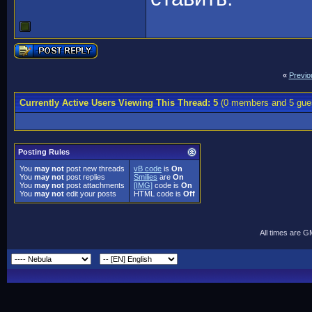
«
Previo
Currently Active Users Viewing This Thread: 5
(0 members and 5 gue
Posting Rules
You
may not
post new threads
vB code
is
On
You
may not
post replies
Smilies
are
On
You
may not
post attachments
[IMG]
code is
On
You
may not
edit your posts
HTML code is
Off
All times are 