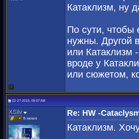
Катаклизм, ну д
По сути, чтобы 
нужны. Другой 
или Катаклизм 
вроде у Катакл
или сюжетом, к
02-27-2015, 09:07 AM
XSilv
Re: HW -Cataclys
В запасе
Катаклизм. Хоч