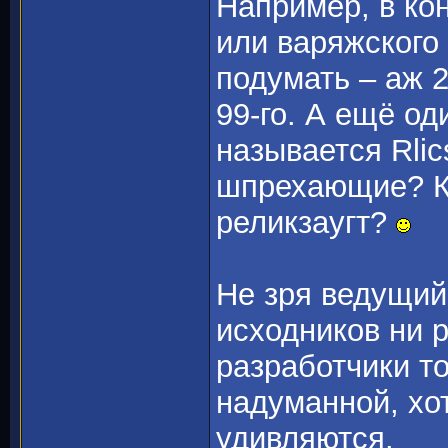
Например, в ко
или варяжского
подумать – аж 2
99-го. А ещё о
называется Rlic
шпрехающие? Ка
реликзаугт?
Не зря ведущий
исходников ни 
разработчики т
надуманной, хо
удивляются.