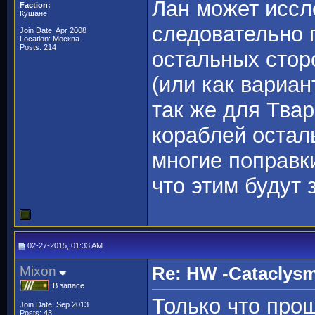
Лан может иссл
Faction:
Кушане
следовательно 
Join Date: Apr 2008
Location: Москва
Posts: 214
остальных стор
(или как вариан
так же для Тва
кораблей остал
многие поправк
что этим будут 
02-27-2015, 01:33 AM
Mixon
Re: HW -Cataclys
В запасе
Только что про
Join Date: Sep 2013
Posts: 43