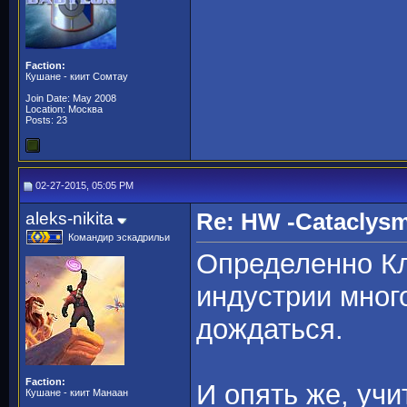
Faction:
Кушане - киит Сомтау
Join Date: May 2008
Location: Москва
Posts: 23
02-27-2015, 05:05 PM
aleks-nikita
Re: HW -Cataclys
Командир эскадрильи
Определенно Кл
индустрии мног
дождаться.
Faction:
И опять же, учи
Кушане - киит Манаан