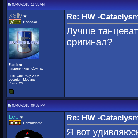
03-03-2015, 11:35 AM
XSilv
Re: HW -Cataclys
В запасе
Лучше танцеват
оригинал?
Faction:
Кушане - киит Сомтау
Join Date: May 2008
Location: Москва
Posts: 23
03-03-2015, 08:37 PM
Lee
Re: HW -Cataclys
Comandante
Я вот удивляюс