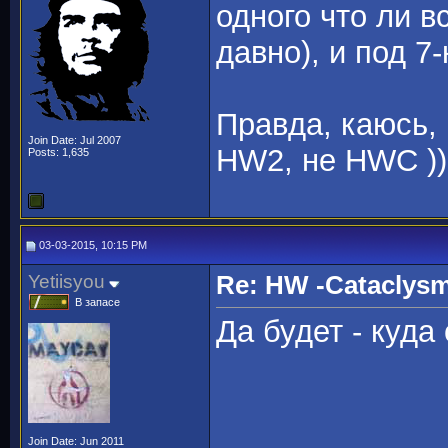
одного что ли в
давно), и под 7-
Правда, каюсь,
Join Date: Jul 2007
HW2, не HWC ))
Posts: 1,635
03-03-2015, 10:15 PM
Yetiisyou
Re: HW -Cataclys
В запасе
Да будет - куда 
Join Date: Jun 2011