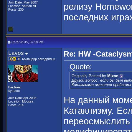
Join Date: May 2007
релизу Homeworl
Location: Vetrion-VI
Posts: 230
последних игра
02-27-2015, 07:10 PM
Lavos
Re: HW -Cataclys
Командир эскадрильи
Quote:
Originally Posted by
Mixon
Другой вопрос, если бы был выб
Катаклизма имеются проблемы 
Faction:
Кушане
На данный моме
Join Date: Apr 2008
Location: Москва
Posts: 214
Катаклизму. Ес
переосмыслить 
модифицировать