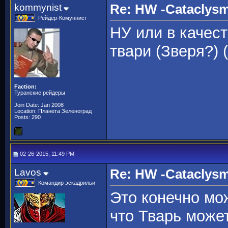
kommynist
Re: HW -Cataclys
Рейдер-Комуннист
НУ или в качест
твари (Зверя?) 
Faction:
Туранские рейдеры
Join Date: Jan 2008
Location: Планета Зеленоград
Posts: 290
02-26-2015, 11:49 PM
Lavos
Re: HW -Cataclys
Командир эскадрильи
Это конечно мож
что Тварь может