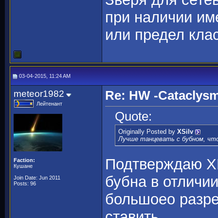
при наличии им
или предел клас
03-04-2015, 11:24 AM
meteor1982
Re: HW -Cataclys
Лейтенант
Quote:
Originally Posted by
XSilv
Лучше танцевать с бубном, что
Подтверждаю ХВ
Faction:
Кушане
бубна в отличи
Join Date: Jun 2011
Posts: 96
большоео разре
ставить.