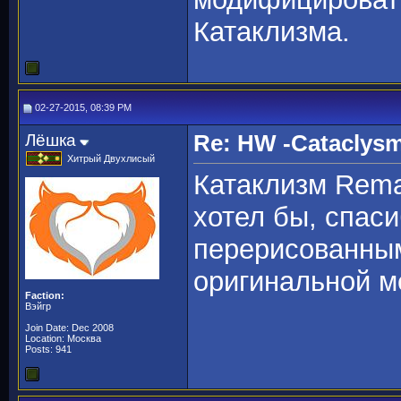
Катаклизма.
02-27-2015, 08:39 PM
Лёшка
Re: HW -Cataclys
Хитрый Двухлисый
Катаклизм Rema
хотел бы, спаси
перерисованным
оригинальной м
Faction:
Вэйгр
Join Date: Dec 2008
Location: Москва
Posts: 941