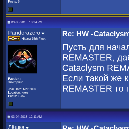
Posts: 8
03-03-2015, 10:34 PM
Pandorazero
Re: HW -Cataclys
Higara 15th Fleet
Пусть для нач
REMASTER, даб
Cataclysm REM
Если такой же 
Faction:
Хиигаряне
REMASTER то на
Join Date: Mar 2007
Location: Киев
Posts: 1,457
03-04-2015, 12:11 AM
Лёшка
Re: HW -Cataclys