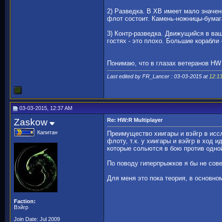
2) Разведка. В ХВ имеет мало значен
флот состоит. Камень-ножницы-бумаг
3) Контр-разведка. Движущийся в ваш
гостях - это плохо. Большие корабли 
Понимаю, что в глазах ветеранов HW
Last edited by FR_Lancer : 03-03-2015 at
12:1
03-03-2015, 12:37 AM
Zaskow
Re: HW:R Multiplayer
Капитан
Преимущество хиигары и вэйгр в иссл
флоту, т.к. у хиигары и вэйгр в ход
которые сольются в бою против одно
По поводу гиперпрыжков я бы не сове
Для меня это пока теория, в основно
Faction:
Вэйгр
Join Date: Jul 2009