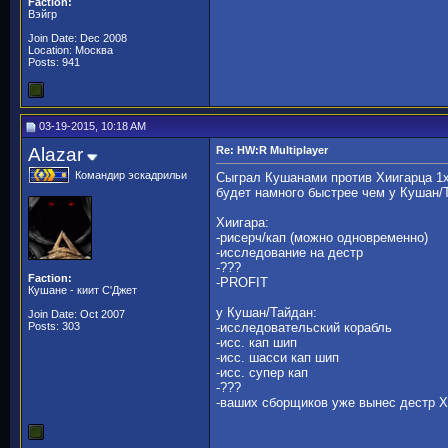
Faction:
Вэйгр
Join Date: Dec 2008
Location: Москва
Posts: 941
03-19-2015, 10:18 AM
Alazar
Re: HW:R Multiplayer
Командир эскадрильи
Сыграл Кушанами против Хиигарца 1х1
будет намного быстрее чем у Кушан/
Хиигара:
-рисерч/кап (можно одновременно)
-исследование на дестр
-???
Faction:
-PROFIT
Кушане - киит С'Джет
у Кушан/Тайдан:
Join Date: Oct 2007
Posts: 303
-исследовательский корабль
-исс. кап шип
-исс. шасси кап шип
-исс. супер кап
-???
-ваших сборщиков уже вынес дестр Хи