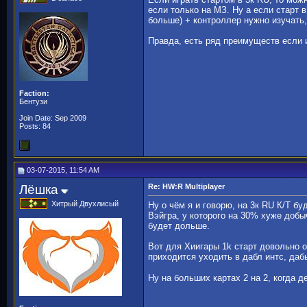
если только на МЗ. Ну а если старт
больше) + контроллер нужно изучать,
Правда, есть ряд преимуществ если и
Faction:
Бентузи
Join Date: Sep 2009
Posts: 84
03-07-2015, 11:54 AM
Лёшка
Re: HW:R Multiplayer
Хитрый Двухлисый
Ну о чём я и говорю, на 3к RU К/Т б
Вэйгра, у которого на 30% хуже добы
будет дольше.
Вот для Хиигары 1k старт довольно о
приходится уходить в дабл интс, даб
Ну на больших картах 2 на 2, когда д