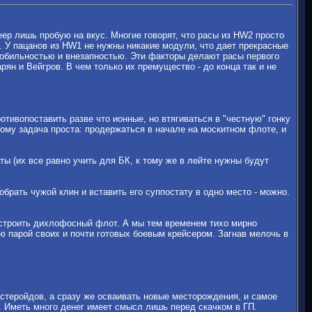
еер лишь пробую на вкус. Многие говорят, что расы из HW2 просто
 У пацанов из HW1 не нужны никакие модули, что дает прекрасные
 мобильностью и внезапностью. Эти факторы делают расы первого
н и Вейгров. В чем только их премущество - до конца так и не
тивопоставить разве что ионные, но втягиваться в "честную" гонку
тому задача проста: продержаться в начале на москитном флоте, и
ы (их все равно учить для БК, к тому же в лейте нужны будут
обрать чужой клин и вставить его суппостату в одно место - можно.
т строить дихлофосный флот. А мы тем временем тихо мирно
ю парой своих и почти готовых боевым крейсером. Загнав мелочь в
стеройдов, а сразу же осваивать новые месторождения, и самое
к. Иметь много денег имеет смысл лишь перед скачком в ГП.