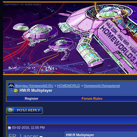
Форумы Homeworld3.RU
>
HOMEWORLD
>
Homeworld Remastered
HW:R Multiplayer
Register
Forum Rules
03-02-2015, 11:55 PM
FR_Lancer
HW:R Multiplayer