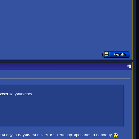
#
9
zero
за участие!
меня сцука случился вылет и я телепортировался в валхалу