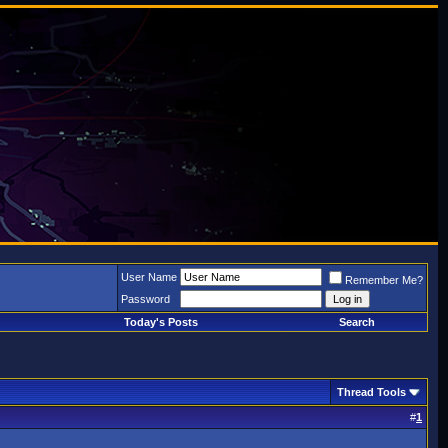
User Name
Remember Me?
Password
Today's Posts
Search
Thread Tools
#
1