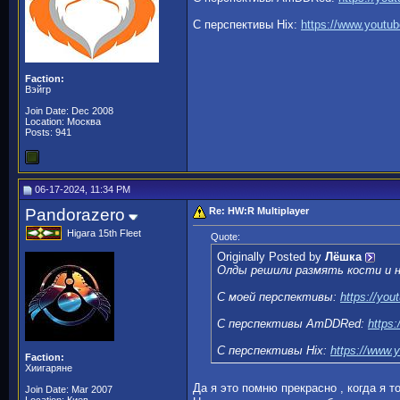
С перспективы Hix:
https://www.youtu
Faction:
Вэйгр
Join Date: Dec 2008
Location: Москва
Posts: 941
06-17-2024, 11:34 PM
Pandorazero
Re: HW:R Multiplayer
Higara 15th Fleet
Quote:
Originally Posted by
Лёшка
Олды решили размять кости и 
С моей перспективы:
https://yo
C перспективы AmDDRed:
https
С перспективы Hix:
https://www.
Faction:
Хиигаряне
Да я это помню прекрасно , когда я 
Join Date: Mar 2007