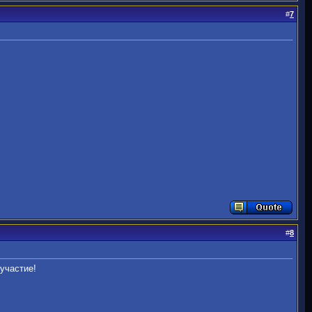
#
7
#
8
участие!