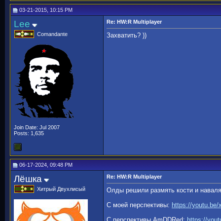
03-21-2015, 10:15 PM
Lee
Re: HW:R Multiplayer
Comandante
Захватить? ))
Join Date: Jul 2007
Posts: 1,635
06-17-2024, 09:48 PM
Лёшка
Re: HW:R Multiplayer
Хитрый Двухлисый
Олды решили размять кости и навал
С моей перспективы:
https://youtu.be
C перспективы AmDDRed:
https://yo