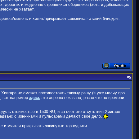
ных, дорогих и медленно-строящихся сборщиков (хоть и добывающих
ически не хватает.
держки/мелочь и хилит/прикрывает союзника - этакий блицкриг.
#
5
 Хиигара не сможет противостоять такому рашу (я уже молчу про
у, вот например
здесь
это хорошо показано, разве что по-времени
одуль стоимостью в 1500 RU, и за счёт его отсутствия Хиигаре
и адванс с ионниками и пульсарами делают своё дело.
нтс и мчится прикрывать закинутые торпедники.