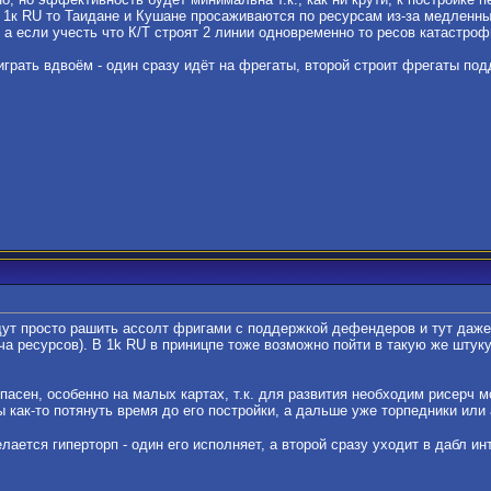
 в 1к RU то Таидане и Кушане просаживаются по ресурсам из-за медлен
 а если учесть что К/Т строят 2 линии одновременно то ресов катастроф
грать вдвоём - один сразу идёт на фрегаты, второй строит фрегаты под
удут просто рашить ассолт фригами с поддержкой дефендеров и тут даже
ча ресурсов). В 1k RU в приницпе тоже возможно пойти в такую же штук
пасен, особенно на малых картах, т.к. для развития необходим рисерч м
ы как-то потянуть время до его постройки, а дальше уже торпедники ил
елается гиперторп - один его исполняет, а второй сразу уходит в дабл и