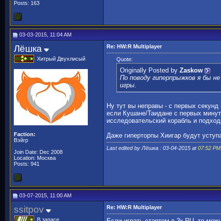
Posts: 163
03-03-2015, 11:04 AM
Лёшка
Re: HW:R Multiplayer
Хитрый Двухлисый
Quote:
Originally Posted by
Zaskow
По поводу гиперпрыжков я бы не
игры.
Ну тут вы неправы - с первых секунд 
если Кушане/Таидане с первых минут 
исследовательский корабль и подхо
Faction:
Даже гиперторпы Хиигар будут уступа
Вэйгр
Last edited by Лёшка : 03-04-2015 at
07:52 PM
Join Date: Dec 2008
Location: Москва
Posts: 941
03-07-2015, 11:00 AM
ssitpov
Re: HW:R Multiplayer
В запасе
Если играть стартом в 3к RU, то можн