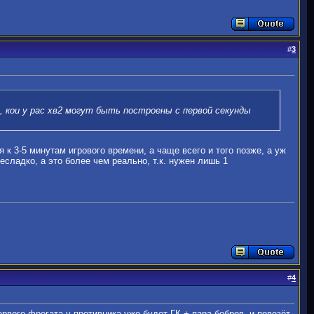
#
3
х, кои у рас хв2 могут быть построены с первой секунды
 к 3-5 минутам игрового времени, а чаще всего и того позже, а уж
сладко, а это более чем реально, т.к. нужен лишь 1
#
4
ервого фрегата у противника уже будет ГК + пара бобров, и повезёт