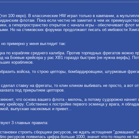
(топ 100 евро). В классические HW играл только в кампании, а мультипл
иданским флотам. Пока если честно не заметил в чем их преимущество.
ики, а гиперпространство открытое с начала игры - обеспечивает флот
ыми. Но на стимовских форумах продолжают писать об имбовости Хиигаря
 но примерно у меня выглядит так:
ка по кораблям среднего калибра. Против торпедных фрегатов можно про
од на Боевые крейсера у рас ХВ1 гораздо быстрее (не нужна верфь). По
льших корабликов.
образить войска, то строю цепторы, бомбардировщики, штурмовые фрегат
 сделал ставку на фрегаты, то клин клином выбивать не просто, а вот от
захвата под прикрытием цепторов.
 смекнет, что основа вашего флота - мелочь, а потому судорожно начне
у крейсеру. Собственно к постройке первого эсминца у врага, я облада
омой, выпускаю насекомых и привет...
твуют 3 главных правила:
остановки строить сборщики ресурсов, не ждать истощения "домашних" а
абло ресурсов появилась цифра больше 1000, значит что-то пошло не та