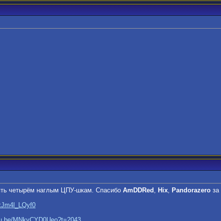
ять четырём наглым ЦПУ-шкам. Спасибо
AmDDRed
,
Hix
,
Pandorazero
за 
/xJm4l_LQyf0
utu.be/MNkyCYD0Ueo?t=2043