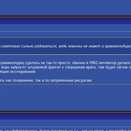
 советовал сильно радоваться, ведь новички не знают о гравиколодца
гравиколодец сделать не так-то просто, обычно в HW2 ингибитор делался
игры забросят штурмовой фрегат к сборщикам врага, там будет ой-как не
дящее исследование.
ть как по-времени, так и по затраченным ресурсам.
.
о, но эффективность будет минимальна т.к., как ни крути, к постройке п