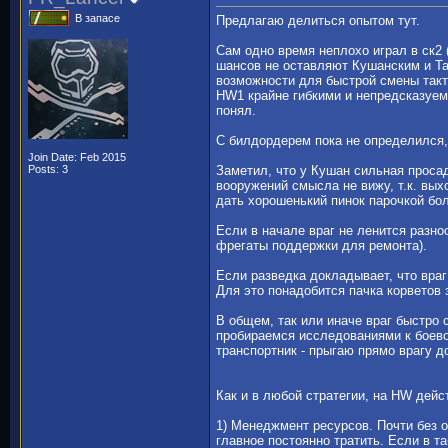
В запасе
Предлагаю делиться опытом тут.
Сам одно время неплохо играл в ск2 
шансов не оставляют Кушанским и Та
возможности для быстрой смены такт
HW1 крайне гибкими и непредсказуем
понял.
С билдордерем пока не определился,
Join Date: Feb 2015
Posts: 3
Заметил, что у Кушан сильная просад
вооружений смысла не вижу, т.к. вых
дать хорошенький пинок парочкой бо
Если в начале враг не ленится разно
фрегаты поддержки для ремонта).
Если разведка докладывает, что враг
Для это понадобится пачка корветов 
В общем, так или иначе враг быстро
пробираемся исследованиями к боевом
транспортник - прыгаю прямо врагу д
Как и в любой стратегии, на HW дейс
1) Менеджмент ресурсов. Почти без 
главное постоянно тратить. Если в т