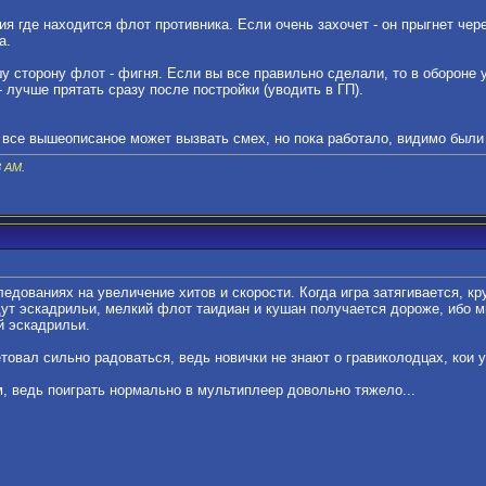
ия где находится флот противника. Если очень захочет - он прыгнет чере
а.
у сторону флот - фигня. Если вы все правильно сделали, то в обороне 
- лучше прятать сразу после постройки (уводить в ГП).
 все вышеописаное может вызвать смех, но пока работало, видимо были
3 AM
.
едованиях на увеличение хитов и скорости. Когда игра затягивается, к
 идут эскадрильи, мелкий флот таидиан и кушан получается дороже, ибо м
й эскадрильи.
товал сильно радоваться, ведь новички не знают о гравиколодцах, кои у
м, ведь поиграть нормально в мультиплеер довольно тяжело...