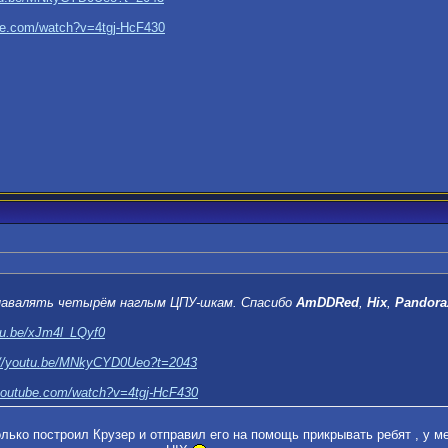
be.com/watch?v=4tgj-HcF430
навалять четырём наглым ЦПУ-шкам. Спасибо
AmDDRed
,
Hix
,
Pandora
utu.be/xJm4l_LQyf0
://youtu.be/MNkyCYD0Ueo?t=2043
youtube.com/watch?v=4tgj-HcF430
только построил Крузер и отправил его на помощь прикрывать ребят , у 