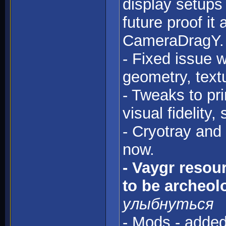
display setup
future proof it
CameraDragY. (
- Fixed issue 
geometry, text
- Tweaks to pr
visual fidelity,
- Cryotray and
now.
- Vaygr resou
to be archeol
улыбнуться
- Mods - adde