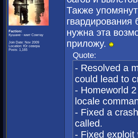
Также упомянут
гвардирования 
нужна эта возм
Faction:
Кушане - киит Сомтау
приложу.
Join Date: Nov 2009
Location: Юг севера
Posts: 1,165
Quote:
- Resolved a m
could lead to 
- Homeworld 2 
locale comman
- Fixed a cras
called.
- Fixed exploi