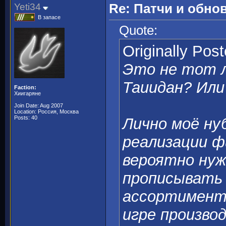
Yeti34
Re: Патчи и обно
В запасе
Quote:
Originally Pos
Это не тот л
Таиидан? Или
Faction:
Хиигаряне
Join Date: Aug 2007
Location: Россия, Москва
Posts: 40
Лично моё ну
реализации ф
вероятно нуж
прописывать 
ассортимент
игре произво