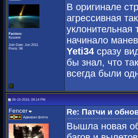
В оригинале ст
агрессивная так
уклонительная т
Faction:
начинало манев
Кушане
Join Date: Jun 2011
Yeti34
сразу вид
Posts: 96
бы знал, что та
всегда были од
06-10-2016, 09:14 PM
Fencer
Re: Патчи и обно
Адмирал флота
Вышла новая об
багов и вылето