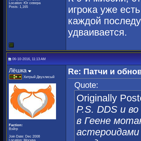
Location: Юг севера
игрока уже есть
Posts: 1,165
каждой последу
удваивается.
06-10-2016, 11:13 AM
Лёшка
Re: Патчи и обно
Хитрый Двухлисый
Quote:
Originally Pos
P.S. DDS и в
в Геене мота
Faction:
астероидами 
Вэйгр
Join Date: Dec 2008
Location: Москва