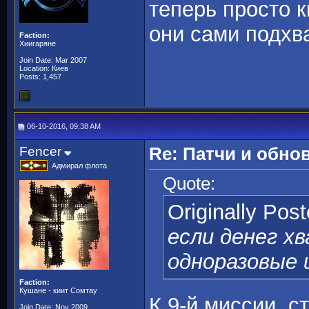
теперь просто к
они сами подхв
Faction:
Хиигаряне
Join Date: Mar 2007
Location: Киев
Posts: 1,457
06-10-2016, 09:38 AM
Fencer
Re: Патчи и обно
Адмирал флота
Quote:
Originally Pos
если денег х
одноразовые
Faction:
Кушане - киит Сомтау
К 9-й миссии, с
Join Date: Nov 2009