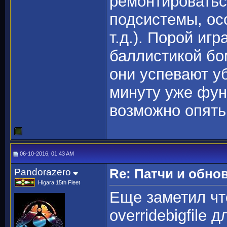
ремонтироватьс
подсистемы, ос
т.д.). Порой игр
баллистикой бо
они успевают уб
минуту уже фун
возможно опять
06-10-2016, 01:43 AM
Pandorazero
Re: Патчи и обно
Higara 15th Fleet
Еще заметил чт
overridebigfile