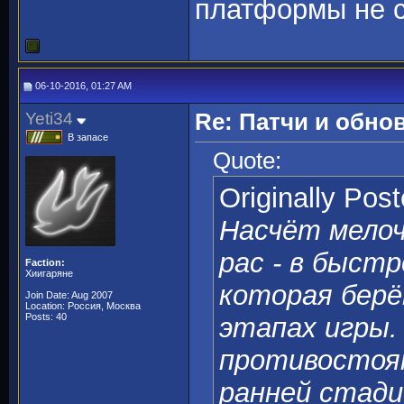
платформы не с
06-10-2016, 01:27 AM
Yeti34
Re: Патчи и обно
В запасе
Quote:
Originally Pos
Насчёт мелоч
рас - в быст
Faction:
Хиигаряне
которая берё
Join Date: Aug 2007
Location: Россия, Москва
Posts: 40
этапах игры.
противостоя
ранней стади