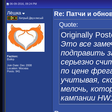
06-09-2016, 09:24 PM
Лёшка
Re: Патчи и обно
Хитрый Двухлисый
Quote:
Originally Pos
Это все заме
подправить з
Faction:
серьезно счи
Вэйгр
Join Date: Dec 2008
по цене фрег
Location: Москва
Posts: 941
учитывая, ск
мелочь, кото
кампании HW