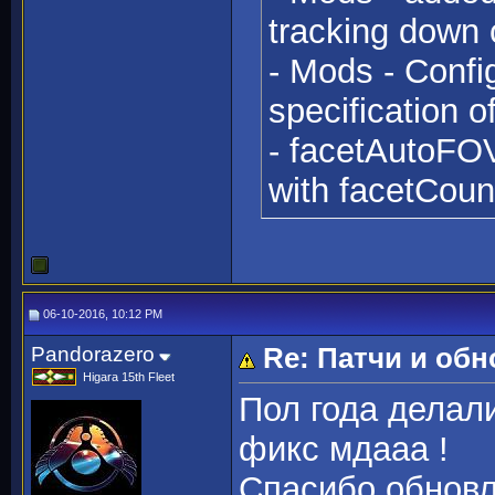
tracking down c
- Mods - Config
specification o
- facetAutoFOV
with facetCount
06-10-2016, 10:12 PM
Pandorazero
Re: Патчи и об
Higara 15th Fleet
Пол года делали
фикс мдааа !
Спасибо обновл