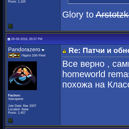
Posts: 1,165
Glory to
Arstotz
06-09-2016, 09:07 PM
Pandorazero
Re: Патчи и об
Higara 15th Fleet
Все верно , сам
homeworld remas
похожа на Клас
Faction:
Хиигаряне
Join Date: Mar 2007
Location: Киев
Posts: 1,457