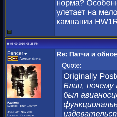
норма? Особенн
улетает на мел
кампании HW1R
06-09-2016, 08:25 PM
Fencer
Re: Патчи и обно
Адмирал флота
Quote:
Originally Pos
Блин, почему
был авианосц
функциональн
Faction:
Кушане - киит Сомтау
издевательст
Join Date: Nov 2009
Location: Юг севера