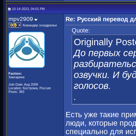
10-14-2023, 04:01 PM
mpv2909
Re: Русский перевод 
Командир эскадрильи
Quote:
Originally Pos
До первых се
разбиратель
озвучки. И б
Faction:
Хиигаряне
голосов.
Join Date: Aug 2009
Location: Кострома, Россия
Posts: 383
.
Есть уже такие при
люди, которые прод
специально для ис