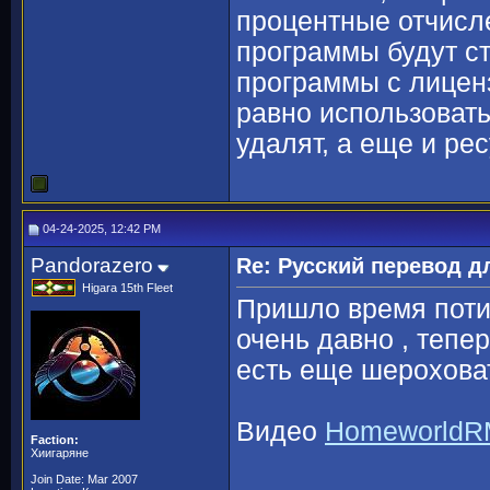
процентные отчисле
программы будут ст
программы с лицензи
равно использовать
удалят, а еще и ре
04-24-2025, 12:42 PM
Pandorazero
Re: Русский перевод 
Higara 15th Fleet
Пришло время поти
очень давно , тепе
есть еще шероховат
Видео
HomeworldRM
Faction:
Хиигаряне
Join Date: Mar 2007