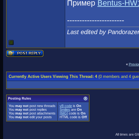
Пример
Bentus-HW1
-----------------------
Last edited by Pandoraze
«
Previo
Currently Active Users Viewing This Thread: 4
(0 members and 4 gue
Posting Rules
You
may not
post new threads
vB code
is
On
You
may not
post replies
Smilies
are
On
You
may not
post attachments
[IMG]
code is
On
You
may not
edit your posts
HTML code is
Off
All times are G