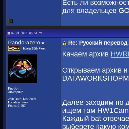
Есть ли возможност
для владельцев GOG
07-01-2016, 05:23 PM
Pandorazero
Re: Русский перево
Higara 15th Fleet
Качаем архив
HWRM
Открываем архив и 
DATAWORKSHOPMOD
Faction:
Хиигаряне
Join Date: Mar 2007
Далее заходим по 
Location: Киев
Posts: 1,457
ищем там HW1Camp
Каждый bat отвечает
выберете какую ком