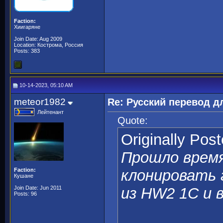
Faction:
Хиигаряне
Join Date: Aug 2009
Location: Кострома, Россия
Posts: 383
10-14-2023, 05:10 AM
meteor1982
Re: Русский перевод 
Лейтенант
Quote:
Originally Pos
Прошло время
Faction:
клонировать г
Кушане
Join Date: Jun 2011
из HW2 1C и 
Posts: 96