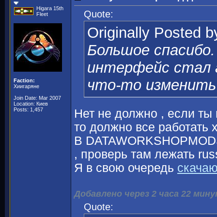
Higara 15th
Quote:
Fleet
Originally Posted 
Большое спасибо.
интерфейс стал а
что-то изменить
Faction:
Хиигаряне
Join Date: Mar 2007
Location: Киев
Posts: 1,457
Нет не должно , если ты
то должно все работать 
В DATAWORKSHOPMODS\7
, проверь там лежать russ
Я в свою очередь
скача
Добавлено через 2 часа 22 мин
Quote: