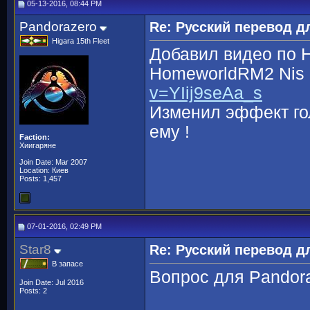
05-13-2016, 08:44 PM
Pandorazero
Re: Русский перевод 
Higara 15th Fleet
Добавил видео по
HomeworldRM2 Nis 
v=YIij9seAa_s
Изменил эффект гол
ему !
Faction:
Хиигаряне
Join Date: Mar 2007
Location: Киев
Posts: 1,457
07-01-2016, 02:49 PM
Star8
Re: Русский перевод 
В запасе
Вопрос для Pandora
Join Date: Jul 2016
Posts: 2