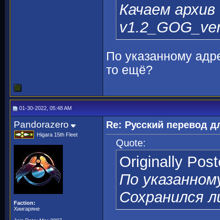
Качаем архи
v1.2_GOG_vers
По указанному адр
то ещё?
01-30-2022, 05:48 AM
Pandorazero
Re: Русский перевод 
Higara 15th Fleet
Quote:
Originally Pos
По указанном
Сохранился л
Faction:
Хиигаряне