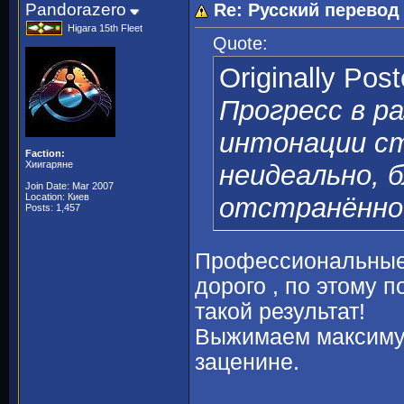
Pandorazero
Re: Русский перево
Higara 15th Fleet
Quote:
Originally Pos
Прогресс в р
интонации ст
Faction:
Хиигаряне
неидеально, б
Join Date: Mar 2007
Location: Киев
отстранённо
Posts: 1,457
Профессиональные 
дорого , по этому п
такой результат!
Выжимаем максимум 
заценине.