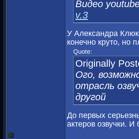
Видео youtub
v.3
У Александра Клюкв
конечно круто, но 
Quote:
Originally Pos
Ого, возможно
отрасль озву
другой
До первых серьезн
актеров озвучки. И