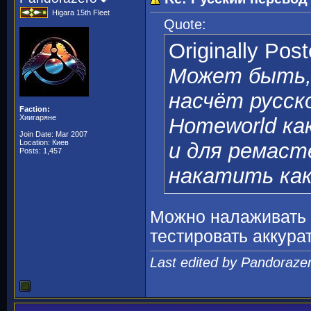
Higara 15th Fleet
Quote:
Originally Pos
Может быть,
насчёт русск
Faction:
Хиигаряне
Homeworld как
Join Date: Mar 2007
Location: Киев
и для ремаст
Posts: 1,457
накатить ка
Можно налаживать 
тестировать аккурат
Last edited by Pandoraze