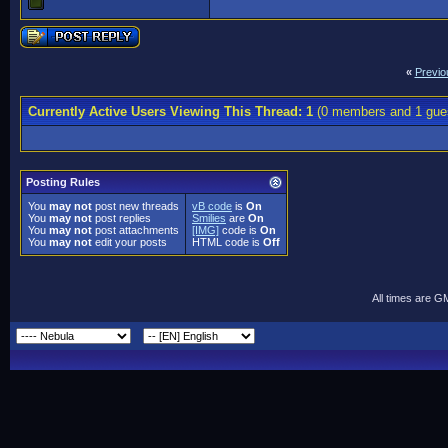
«
Previo
Currently Active Users Viewing This Thread: 1
(0 members and 1 gue
Posting Rules
You
may not
post new threads
vB code
is
On
You
may not
post replies
Smilies
are
On
You
may not
post attachments
[IMG]
code is
On
You
may not
edit your posts
HTML code is
Off
All times are G