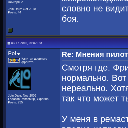
Хиигаряне
словно не видит
Join Date: Oct 2010
Posts: 44
боя.
03-17-2015, 04:02 PM
Pol
Re: Мнения пило
Капитан древнего
фрегата
Смотря где. Фр
нормально. Вот
нереально. Хот
так что может т
Join Date: Nov 2003
Location: Житомир, Украина
Posts: 235
У меня в ремас