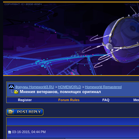
Форумы Homeworld3.RU
>
HOMEWORLD
>
Homeworld Remastered
Мнения ветеранов, помнящих оригинал
Register
Forum Rules
FAQ
Mem
03-16-2015, 04:44 PM