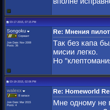
вполне исправн
03-17-2015, 07:15 PM
Songoku
Re: Мнения пило
Сержант
Так без капа бы
Join Date: Nov 2008
Posts: 36
мисии легко.
Но "клептомания
03-18-2015, 02:06 PM
walexx
Re: Homeworld Re
В запасе
Мне одному не 
Join Date: Mar 2015
Posts: 4