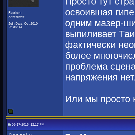
Просто тут стра
освоившая гипер
Faction:
Хиигаряне
одним мазер-ши
Join Date: Oct 2010
Posts: 44
выпиливает Таи
фактически нео
более многочис
проблема сцена
напряжения нет
Или мы просто 
03-17-2015, 12:17 PM