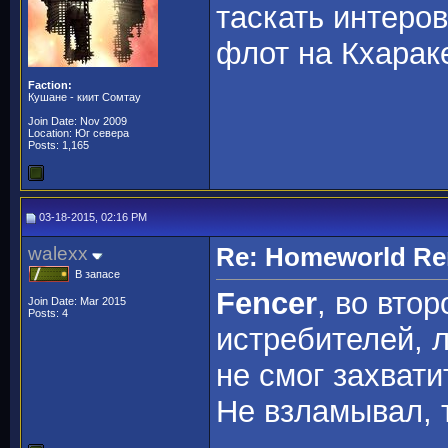
таскать интеров
флот на Кхарак
Faction:
Кушане - киит Сомтау
Join Date: Nov 2009
Location: Юг севера
Posts: 1,165
03-18-2015, 02:16 PM
walexx
Re: Homeworld Re
В запасе
Fencer
, во вто
Join Date: Mar 2015
Posts: 4
истребителей, л
не смог захвати
Не взламывал, 