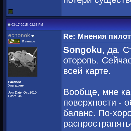
03-17-2015, 02:35 PM
echonok
Re: Мнения пило
В запасе
Songoku
, да, 
оторопь. Сейча
всей карте.
Faction:
Хиигаряне
Вообще, мне ка
Join Date: Oct 2010
Posts: 44
поверхности - 
баланс. По-хор
распространять