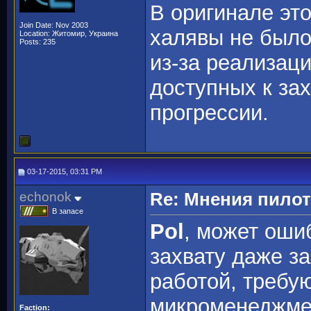
В оригинале это
Join Date: Nov 2003
халявы не было.
Location: Житомир, Украина
Posts: 235
из-за реализац
доступных к зах
прогрессии.
03-17-2015, 03:31 PM
echonok
Re: Мнения пило
В запасе
Pol
, может оши
захвату даже з
работой, требу
микроменеджмен
Faction: