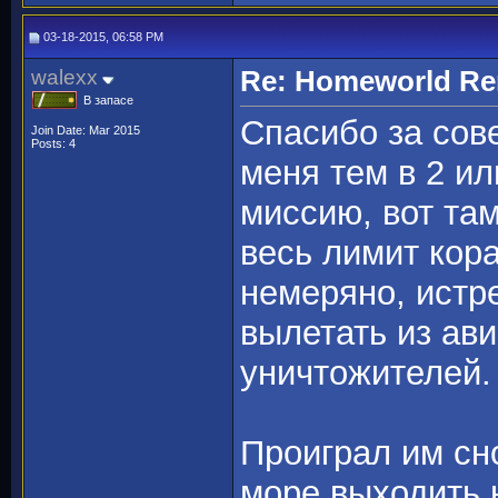
03-18-2015, 06:58 PM
walexx
Re: Homeworld Re
В запасе
Спасибо за сов
Join Date: Mar 2015
Posts: 4
меня тем в 2 ил
миссию, вот там
весь лимит кора
немеряно, истр
вылетать из ав
уничтожителей.
Проиграл им сно
море выходить 