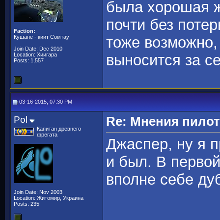
была хорошая ж
почти без потер
Faction:
Кушане - киит Сомтау
тоже возможно, 
Join Date: Dec 2010
Location: Хиигара
выносится за с
Posts: 1,557
03-16-2015, 07:30 PM
Pol
Re: Мнения пило
Капитан древнего
фрегата
Джаспер, ну я п
и был. В первой
вполне себе ду
Join Date: Nov 2003
Location: Житомир, Украина
Posts: 235