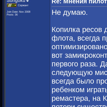
Songoku
Re: Мнения пило
Сержант
Не думаю.
Join Date: Nov 2008
Posts: 36
Копилка ресов 
флота, всегда п
оптимизировано
вот замикроконт
первого раза. Д
следующую миси
всегда было пр
ребенком играт
ремастера, на 
потери существ