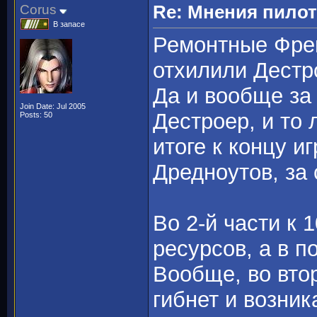
Corus
Re: Мнения пило
В запасе
Ремонтные Фрег
отхилили Дестр
Да и вообще за 
Join Date: Jul 2005
Дестроер, и то 
Posts: 50
итоге к концу и
Дредноутов, за 
Во 2-й части к 
ресурсов, а в п
Вообще, во вто
гибнет и возни