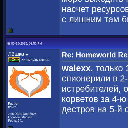
насчет ресурсов
с лишним там б
03-18-2015, 09:53 PM
Лёшка
Re: Homeworld Re
Хитрый Двухлисый
walexx
, только
спионерили в 2-
истребителей, о
корветов за 4-ю
Faction:
дестров на 5-й 
Вэйгр
Join Date: Dec 2008
Location: Москва
Posts: 941