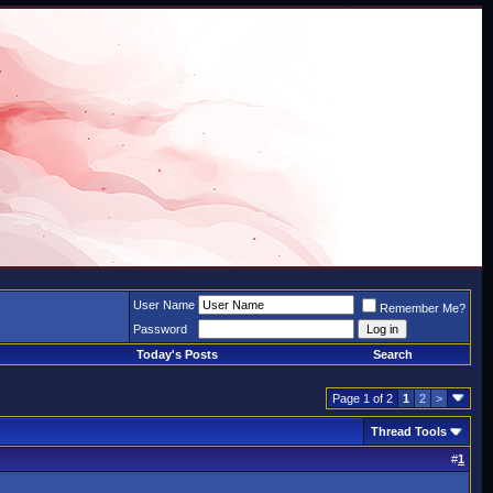
User Name
Remember Me?
Password
Today's Posts
Search
Page 1 of 2
1
2
>
Thread Tools
#
1