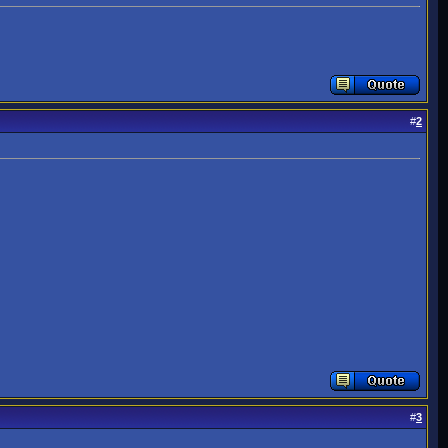
#
2
#
3