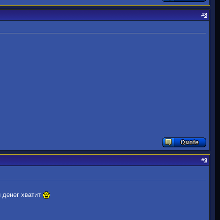
#
8
#
9
и денег хватит