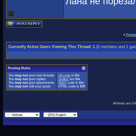
Лана не порезал
«
Previo
Currently Active Users Viewing This Thread: 1
(0 members and 1 gue
Posting Rules
You
may not
post new threads
vB code
is
On
You
may not
post replies
Smilies
are
On
You
may not
post attachments
[IMG]
code is
On
You
may not
edit your posts
HTML code is
Off
All times are G