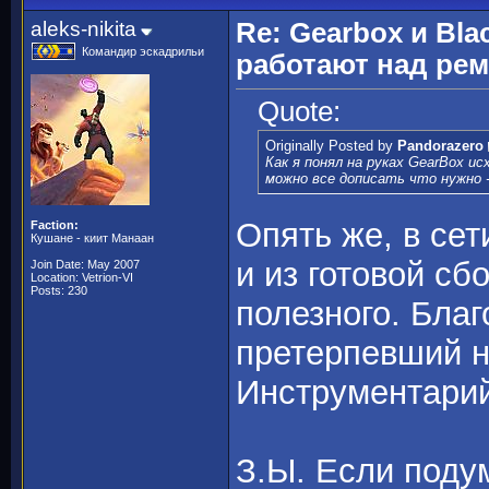
aleks-nikita
Re: Gearbox и Bla
Командир эскадрильи
работают над рем
Quote:
Originally Posted by
Pandorazero
Как я понял на руках GearBox 
можно все дописать что нужно 
Опять же, в сет
Faction:
Кушане - киит Манаан
и из готовой с
Join Date: May 2007
Location: Vetrion-VI
Posts: 230
полезного. Благ
претерпевший н
Инструментарий
З.Ы. Если поду