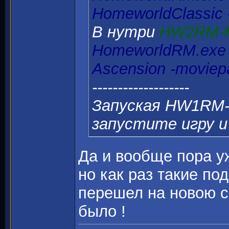
HomeworldClassic
В нутри
HW2RM-M
HomeworldRM.exe 
Ascension -movie
-------------------
Запуская HW1RM-
запустите игру и
Да и вообще пора у
но как раз такие по
перешел на новою 
было !