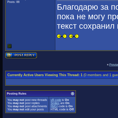
Posts: 88
Благодарю за п
пока не могу пр
текст сохранил
«
Previo
Currently Active Users Viewing This Thread: 1
(0 members and 1 gue
Posting Rules
You
may not
post new threads
vB code
is
On
You
may not
post replies
Smilies
are
On
You
may not
post attachments
[IMG]
code is
On
You
may not
edit your posts
HTML code is
Off