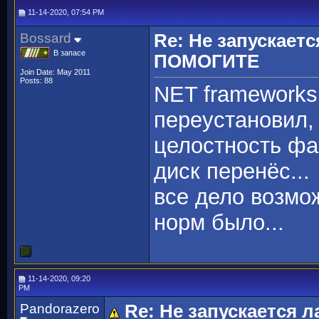
11-14-2020, 07:54 PM
Bossard
Re: Не запускаетс
В запасе
ПОМОГИТЕ
Join Date: May 2011
Posts: 88
NET frameworks
переустановил,
целостность фа
диск перенёс...
все дело возмож
норм было...
11-14-2020, 09:20
PM
Pandorazero
Re: Не запускается 