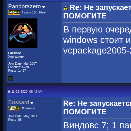
Pandorazero
Re: Не запускае
Higara 15th Fleet
ПОМОГИТЕ
В первую очере
windows стоит 
vcpackage2005-
Faction:
Хиигаряне
Join Date: Mar 2007
Location: Киев
Posts: 1,457
11-13-2020, 08:42 AM
Bossard
Re: Не запускаетс
В запасе
ПОМОГИТЕ
Join Date: May 2011
Posts: 88
Виндовс 7; 1 па