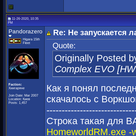
11-26-2020, 10:35
PM
Pandorazero
Re: Не запускается 
Higara 15th
Fleet
Quote:
Originally Posted 
Complex EVO [HW 
Faction:
Как я понял последн
Хиигаряне
Join Date: Mar 2007
скачалось с Воркшо
Location: Киев
Posts: 1,457
-----------------------------
Строка такая для B
HomeworldRM.exe -