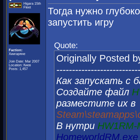
Higara 15th
Fleet
Тогда нужно глубоко
запустить игру
Quote:
Faction:
Хиигаряне
Originally Posted 
Join Date: Mar 2007
Location: Киев
--------------------------
Posts: 1,457
Как запускать c б
Создайте файл
H
разместите их в
Steam\steamapps\
В нутри
HW1RM-M
HomeworldRM.exe 