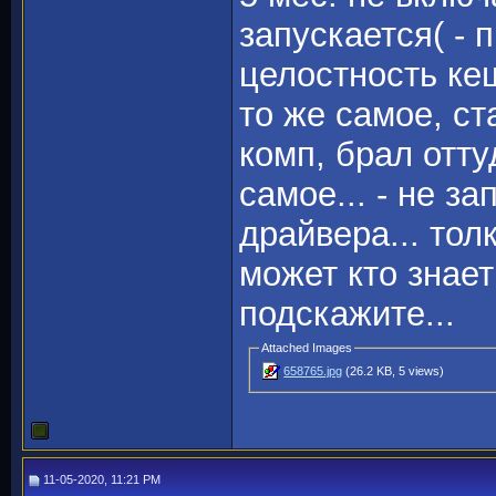
запускается( - 
целостность кеш
то же самое, 
комп, брал отту
самое... - не з
драйвера... толк
может кто знае
подскажите...
Attached Images
658765.jpg
(26.2 KB, 5 views)
11-05-2020, 11:21 PM