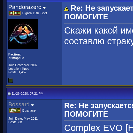
Pandorazero
Re: Не запускае
Higara 15th Fleet
ПОМОГИТЕ
Скажи какой им
составлю страку
Faction:
Хиигаряне
Join Date: Mar 2007
Location: Киев
Posts: 1,457
11-26-2020, 07:21 PM
Bossard
Re: Не запускаетс
В запасе
ПОМОГИТЕ
Join Date: May 2011
Posts: 88
Complex EVO [H