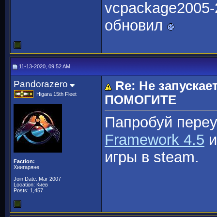
vcpackage2005-2
обновил
11-13-2020, 09:52 AM
Pandorazero
Re: Не запускае
Higara 15th Fleet
ПОМОГИТЕ
Папробуй пере
Framework 4.5
и
игры в steam.
Faction:
Хиигаряне
Join Date: Mar 2007
Location: Киев
Posts: 1,457