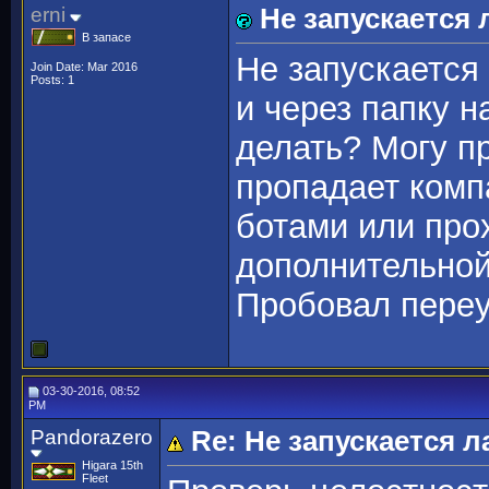
erni
Не запускается
В запасе
Не запускается
Join Date: Mar 2016
Posts: 1
и через папку н
делать? Могу п
пропадает компа
ботами или про
дополнительной
Пробовал переу
03-30-2016, 08:52
PM
Pandorazero
Re: Не запускается 
Higara 15th
Fleet