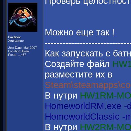
Проверь целостность
Можно еще так !
Faction:
-----------------------------
Хиигаряне
Join Date: Mar 2007
Как запускать c бат
Location: Киев
Posts: 1,457
Создайте файл
HW1
разместите их в
Steam\steamapps\c
В нутри
HW1RM-MOD
HomeworldRM.exe -d
HomeworldClassic -
В нутри
HW2RM-MOD