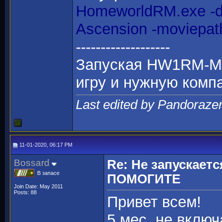
HomeworldRM.exe -d
Ascension -moviepa
-------------------
Запуская HW1RM-MO
игру и нужную комп
Last edited by Pandoraze
11-01-2020, 06:17 PM
Bossard
Re: Не запускаетс
В запасе
ПОМОГИТЕ
Join Date: May 2011
Posts: 88
Привет всем!
5 мес. не включ