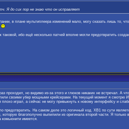
тч. Я до сих пор не знаю что он исправляет
ании, в плане мультиплеера изменений мало, могу сказать лишь то, что 
.
к таковой, ибо ещё несколько патчей вполне могли предотвратить созда
аз проходил, но видимо из-за этого и глюков никаких не встречал. А что
ллили своими убер мощными крейсерами. На текущий момент я смотрю ИИ
 я плохо играл, а сейчас не могу привыкнуть к новому интерфейсу и слаб
о предотвратить. На самом деле это логичный ход. ХВ1 по сути являет
, которую благополучно выпилили из оригинала второй части. Я только в
а комьюнити имеется.