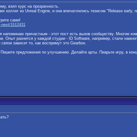
му, взял курс на прозрачность.
 коллег из Unreal Engine, и они впечатлились тезисом "Release early, re
трите сами!
s-next/1512431
 я напоминаю причастным - этот пост есть вызов сообществу. Многие ко
ам. Опыт разнится у каждой студии - ID Software, например, стали нам
связи зависит то, как воспримут это Gearbox.
 Пишите предложения по улучшению. Делайте арты. Пиарьте игру, в конц
ать?