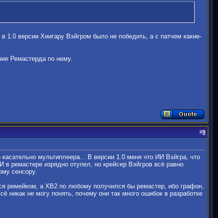
в 1.0 версии Хиигару Вэйгром было не победить, а с патчем какие-
ние Ремастерда по нему.
#
9
 касательно мультиплеера... В версии 1.0 меня что ИИ Вэйгра, что
 в ремастере изрядно отупел, но крейсер Вэйгров всё равно
ому сенсору.
ся ремейком, а ХВ2 по любому получился бы ремастер, ибо графон,
сё никак не могу понять, почему они так много ошибок в разработке