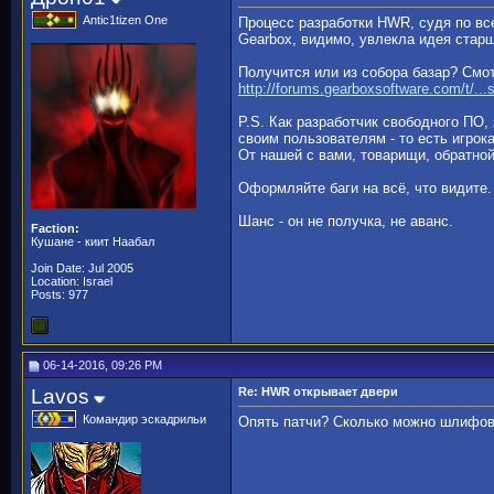
Antic1tizen One
Процесс разработки HWR, судя по все
Gearbox, видимо, увлекла идея старших
Получится или из собора базар? Смо
http://forums.gearboxsoftware.com/t/...
P.S. Как разработчик свободного ПО,
своим пользователям - то есть игрок
От нашей с вами, товарищи, обратной 
Оформляйте баги на всё, что видите.
Шанс - он не получка, не аванс.
Faction:
Кушане - киит Наабал
Join Date: Jul 2005
Location: Israel
Posts: 977
06-14-2016, 09:26 PM
Lavos
Re: HWR открывает двери
Командир эскадрильи
Опять патчи? Сколько можно шлифов