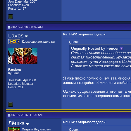
Join Date: Mar 2007
Location: Киев
Posts: 1,457
06-15-2016, 08:09 AM
Lavos
Re: HWR открывает двери
Командир эскадрильи
Quote:
Originally Posted by
Fencer
Самое значимое нововведение эт
считая многочисленных крузако
нелёгком пути Хиигарцев к Садж
А так же меняет какие-то пока
Faction:
Кушане
Я уже плохо помню о чём эта миссия.
Join Date: Apr 2008
запоминающейся. 3 миссия и любая 
Location: Москва
Posts: 214
Однако существование этого патча ли
совместимость с операционками под
06-15-2016, 11:20 AM
Лёшка
Re: HWR открывает двери
Хитрый Двухлисый
Quote: