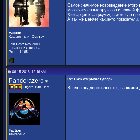
Самое значимое нововведение этого па
многочисленных крузаков и прочей ф
Хиигарцев к Саджууку, в детскую про
А так же меняет какие-то показатели
Faction:
Кушане - киит Сомтау
Join Date: Nov 2009
Location: Юг севера
Posts: 1,165
06-15-2016, 12:46 AM
Pandorazero
Re: HWR открывает двери
Higara 15th Fleet
Вполне поддерживаю это , на самом д
Faction:
Хиигаряне