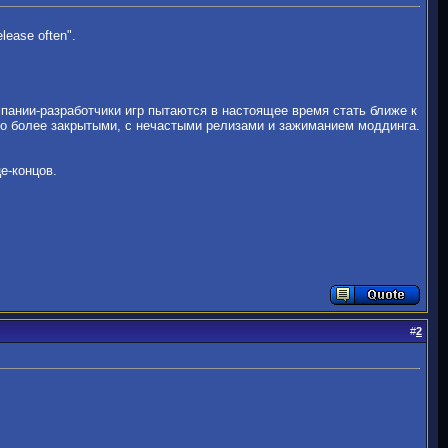
lease often".
мпании-разработчики игр пытаются в настоящее время стать ближе к
ного более закрытыми, с нечастыми релизами и зажиманием моддинга.
е-концов.
#
2