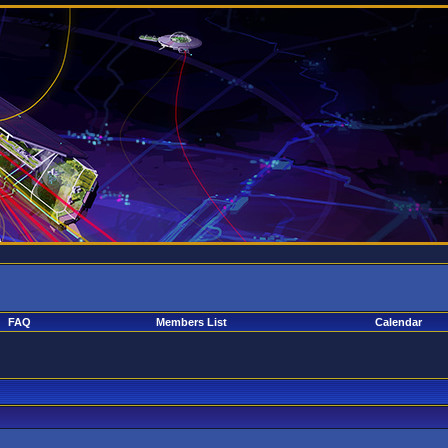
FAQ
Members List
Calendar