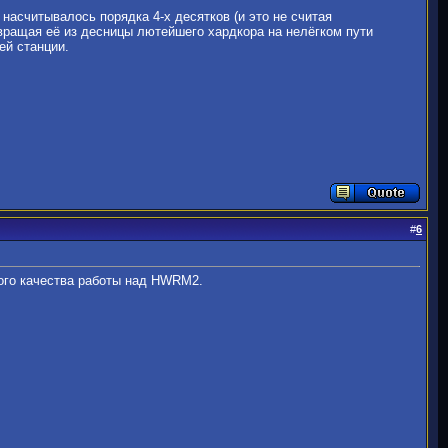
м насчитывалось порядка 4-х десятков (и это не считая
вращая её из десницы лютейшего хардкора на нелёгком пути
ей станции.
#
6
кого качества работы над HWRM2.