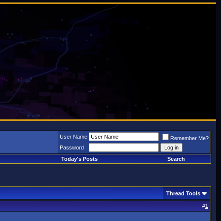
User Name
Remember Me?
Password
Today's Posts
Search
Thread Tools
#
1