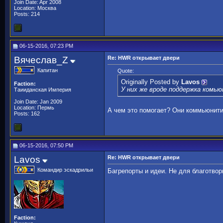
Join Date: Apr 2008
Location: Москва
Posts: 214
06-15-2016, 07:23 PM
Вячеслав_Z
Re: HWR открывает двери
Капитан
Quote:
Originally Posted by
Lavos
Faction:
У них же вроде поддержка комь
Таииданская Империя
Join Date: Jan 2009
Location: Пермь
А чем это помогает? Они коммьюнити,
Posts: 162
06-15-2016, 07:50 PM
Lavos
Re: HWR открывает двери
Командир эскадрильи
Багрепорты и идеи. Не для благотвор
Faction: