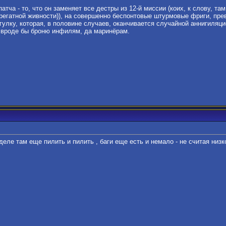
тча - то, что он заменяет все дестры из 12-й миссии (коих, к слову, та
регатной живности)), на совершенно беспонтовые штурмовые фриги, пре
гулку, которая, в половине случаев, оканчивается случайной аннигиляци
, вроде бы броню инфилям, да маринёрам.
еле там еще пилить и пилить , баги еще есть и немало - не считая низ