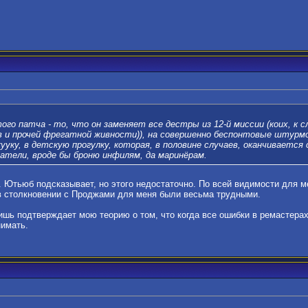
ого патча - то, что он заменяет все дестры из 12-й миссии (коих, к с
в и прочей фрегатной живности)), на совершенно беспонтовые штурмо
ууку, в детскую прогулку, которая, в половине случаев, оканчивается
затели, вроде бы броню инфилям, да маринёрам.
 Ютьюб подсказывает, но этого недостаточно. По всей видимости для м
в столкновении с Проджами для меня были весьма трудными.
шь подтверждает мою теорию о том, что когда все ошибки в ремастерах 
нимать.