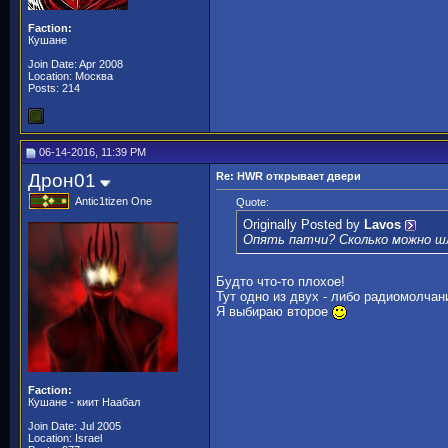
Faction:
Кушане
Join Date: Apr 2008
Location: Москва
Posts: 214
06-14-2016, 11:39 PM
Дрон01
Re: HWR открывает двери
Antic1tizen One
Quote:
Originally Posted by
Lavos
Опять патчи? Сколько можно 
Будто что-то плохое!
Тут одно из двух - либо радиомолчан
Я выбираю второе
Faction:
Кушане - киит Наабал
Join Date: Jul 2005
Location: Israel