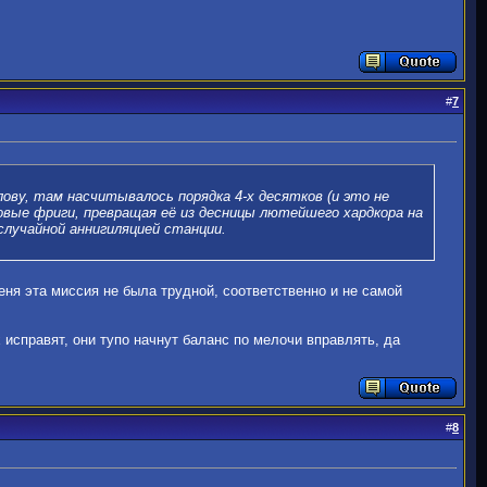
#
7
лову, там насчитывалось порядка 4-х десятков (и это не
вые фриги, превращая её из десницы лютейшего хардкора на
 случайной аннигиляцией станции.
еня эта миссия не была трудной, соответственно и не самой
исправят, они тупо начнут баланс по мелочи вправлять, да
#
8