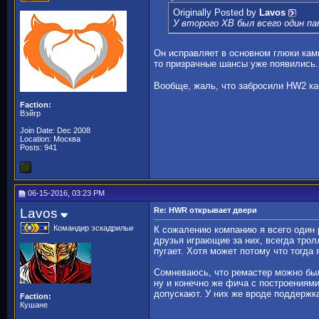
Originally Posted by
Lavos
У второго ХВ был всего один па
Он исправляет в основном глюки камп
то призрачные шансы уже появились
Вообще, жаль, что забросили HW2 ка
Faction:
Вэйгр
Join Date: Dec 2008
Location: Москва
Posts: 941
06-15-2016, 03:23 PM
Lavos
Re: HWR открывает двери
Командир эскадрильи
К сожалению компанию я всего один р
друзья играющие за них, всегда тро
пугает. Хотя может потому что тогда
Сомневаюсь, что ремастер можно был
ну и конечно же фича с построениями
допускают. У них же вроде поддержк
Faction:
Кушане