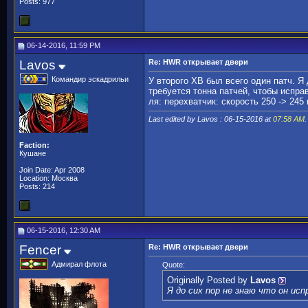
Posts: 977
06-14-2016, 11:59 PM
Lavos
Re: HWR открывает двери
Командир эскадрильи
У второго ХВ был всего один патч. Я
требуется тонна патчей, чтобы испра
ля: перехватчик: скорость 250 -> 245
Last edited by Lavos : 06-15-2016 at
07:58 AM
.
Faction:
Кушане
Join Date: Apr 2008
Location: Москва
Posts: 214
06-15-2016, 12:30 AM
Fencer
Re: HWR открывает двери
Адмирал флота
Quote:
Originally Posted by
Lavos
Я до сих пор не знаю что он ис