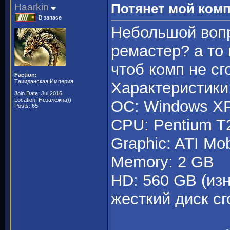
Haarkin
Потянет мой ком
В запасе
Небольшой вопр
ремастер? а то 
чтоб комп не с
Faction:
Таииданская Империя
Характеристики
Join Date: Jul 2016
Location: Незалежна))
ОС: Windows X
Posts: 65
CPU: Pentium T
Graphic: ATI Mo
Memory: 2 GB
HD: 560 GB (из
жесткий диск с