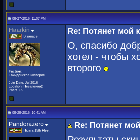
08-27-2016, 11:07 PM
Haarkin
Re: Потянет мой
В запасе
О, спасибо доб
хотел - чтобы х
второго
Faction:
Таииданская Империя
Join Date: Jul 2016
Location: Незалежна))
Posts: 65
08-28-2016, 10:41 AM
Pandorazero
Re: Потянет мо
Higara 15th Fleet
Результаты ски