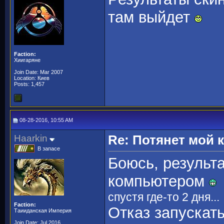
там выйдет
Faction:
Хиигаряне
Join Date: Mar 2007
Location: Киев
Posts: 1,457
08-28-2016, 10:55 AM
Haarkin
Re: Потянет мой
В запасе
Боюсь, результ
компьютером
спустя где-то 2 дня...
Faction:
Отказ запускат
Таииданская Империя
Join Date: Jul 2016