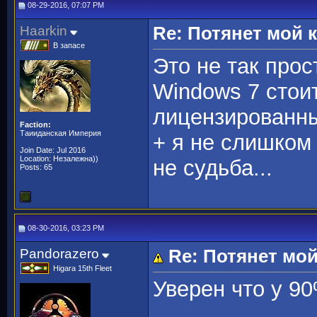
08-29-2016, 07:07 PM
Haarkin
Re: Потянет мой
В запасе
Это не так про
Windows 7 стои
лицензированн
Faction:
Таииданская Империя
+ я не слишком
Join Date: Jul 2016
Location: Незалежна))
не судьба...
Posts: 65
08-30-2016, 03:23 PM
Pandorazero
Re: Потянет мо
Higara 15th Fleet
Уверен что у 9