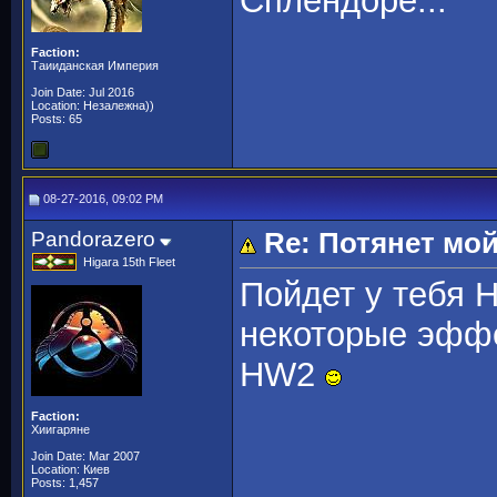
Сплендоре...
Faction:
Таииданская Империя
Join Date: Jul 2016
Location: Незалежна))
Posts: 65
08-27-2016, 09:02 PM
Pandorazero
Re: Потянет мо
Higara 15th Fleet
Пойдет у тебя 
некоторые эффе
HW2
Faction:
Хиигаряне
Join Date: Mar 2007
Location: Киев
Posts: 1,457