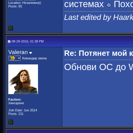
системах
Похо
Location: Незалежна))
Posts: 65
Last edited by Haark
08-29-2016, 01:38 PM
Valeran
Re: Потянет мой
Командир звена
Обнови ОС до W
Faction:
Хиигаряне
Join Date: Jun 2014
Posts: 211