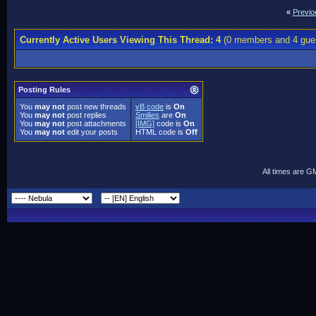
«
Previo
Currently Active Users Viewing This Thread: 4
(0 members and 4 gue
Posting Rules
You
may not
post new threads
vB code
is
On
You
may not
post replies
Smilies
are
On
You
may not
post attachments
[IMG]
code is
On
You
may not
edit your posts
HTML code is
Off
All times are G