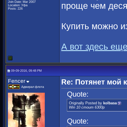
Join Date: Mar 2007
проще чем деся
Location: Уфа
Posts: 226
Купить можно и
А вот здесь ещ
09-09-2016, 09:48 PM
Fencer
Re: Потянет мой
Адмирал флота
Quote:
Originally Posted by
kolbasa
Win 10 стоит 6300р
Quote: