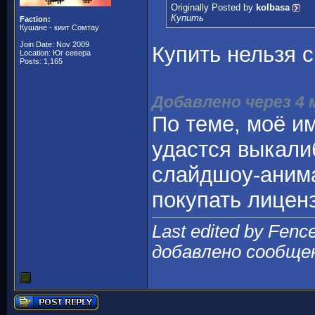
Originally Posted by
kolbasa
Купить
Faction:
Кушане - киит Сомтау
Join Date: Nov 2009
Купить нельзя 
Location: Юг севера
Posts: 1,165
Добавлено через 4
По теме, моё им
удастся выкали
слайдшоу-анима
покупать лицен
Last edited by Fenc
добавлено сообще