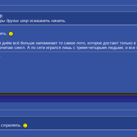
ы других игор осваивать начать.
лять.
м днём всё больше напоминает то самое лото, которое достают только в
очитаю сингл. А по сети игрался лишь с тремя-четырьмя людьми, и все 
.
м стрелять.