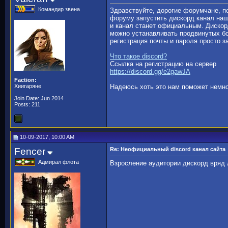
Командир звена
Здравствуйте, дорогие форумчане, п
форуму запустить дискорд канал наш
и канал станет официальным. Дискор
можно устанавливать продвинутых бо
регистрация почты и пароля просто з
Что такое discord?
Ссылка на регистрацию на сервер
https://discord.gg/e2gawJA
Faction:
Хиигаряне
Надеюсь хоть это нам поможет немно
Join Date: Jun 2014
Posts: 211
10-09-2017, 10:00 AM
Fencer
Re: Неофициальный discord канал сайта
Адмирал флота
Взросление аудитории дискорд вряд л