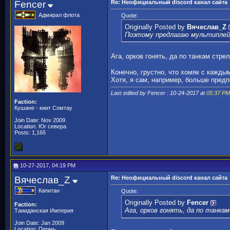
Fencer
Re: Неофициальный discord канал сайта
Адмирал флота
Quote:
Originally Posted by
Вячеслав_Z
Поэтому предлагаю мультиплейр
Ага, орков гонять, да по танкам стре
Конечно, грустно, что хомяк с кажды
Хотя, я сам, например, больше предп
Last edited by Fencer : 10-24-2017 at
05:37 PM
Faction:
Кушане - киит Сомтау
Join Date: Nov 2009
Location: Юг севера
Posts: 1,165
10-27-2017, 04:19 PM
Вячеслав_Z
Re: Неофициальный discord канал сайта
Капитан
Quote:
Originally Posted by
Fencer
Faction:
Ага, орков гонять, да по танка
Таииданская Империя
Join Date: Jan 2009
Location: Пермь