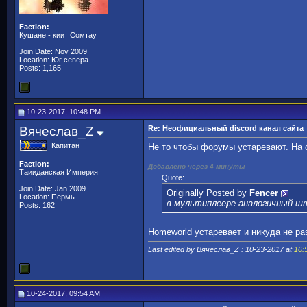
Faction:
Кушане - киит Сомтау
Join Date: Nov 2009
Location: Юг севера
Posts: 1,165
10-23-2017, 10:48 PM
Вячеслав_Z
Re: Неофициальный discord канал сайта
Капитан
Не то чтобы форумы устаревают. На 
Faction:
Добавлено через 4 минуты
Таииданская Империя
Quote:
Join Date: Jan 2009
Originally Posted by
Fencer
Location: Пермь
в мультиплеере аналогичный ш
Posts: 162
Homeworld устаревает и никуда не ра
Last edited by Вячеслав_Z : 10-23-2017 at
10:
10-24-2017, 09:54 AM