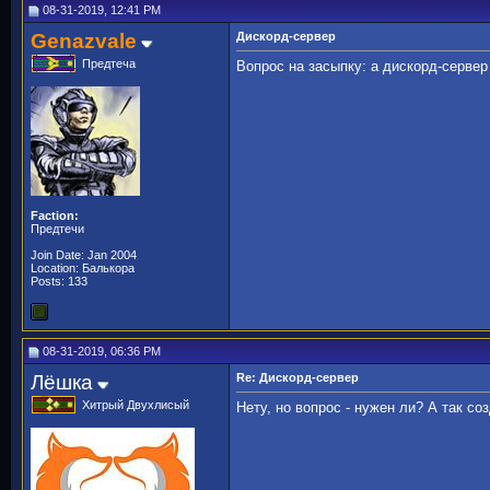
08-31-2019, 12:41 PM
Genazvale
Дискорд-сервер
Предтеча
Вопрос на засыпку: а дискорд-сервер
Faction:
Предтечи
Join Date: Jan 2004
Location: Балькора
Posts: 133
08-31-2019, 06:36 PM
Лёшка
Re: Дискорд-сервер
Хитрый Двухлисый
Нету, но вопрос - нужен ли? А так со