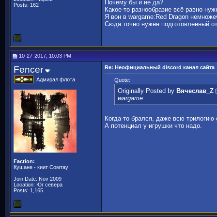
Почему бы и не да?
Posts: 162
Какое-то разнообразие всё равно нуж
Я вон в wargame:Red Dragon немножеч
Сюда точно нужен подготовленный от
10-27-2017, 10:03 PM
Fencer
Re: Неофициальный discord канал сайта
Адмирал флота
Quote:
Originally Posted by
Вячеслав_Z
wargame
Когда-то брался, даже всю трилогию с
А потенциал у игрушки что надо.
Faction:
Кушане - киит Сомтау
Join Date: Nov 2009
Location: Юг севера
Posts: 1,165