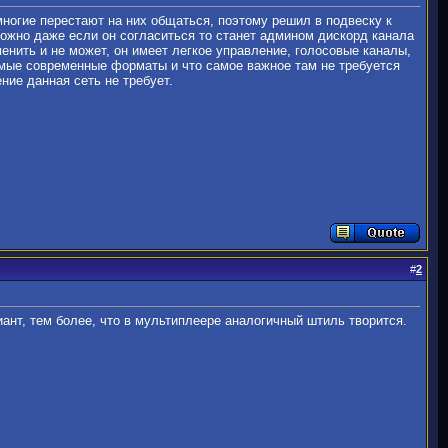
ногие перестают на них общаться, поэтому решил в подвеску к
можно даже если он согласиться то станет админом дискорд канала
нить и не может, он имеет легкое управление, голосовые каналы,
амые современные форматы и что самое важное там не требуется
ние данная сеть не требует.
#
2
ант, тем более, что в мультиплеере аналогичный штиль творится.