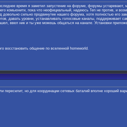
оследнее время я заметил запустение на форуме, форумы устаревают, м
его комьюнити, пока что неофициальный, надеюсь Ten не против, и воз
д довольно сильно продвинутее нашего форума, хотя полностью его заме
тов, давать уровни, устанавливать голосовые каналы, поддерживает с
ашел, ввел ник и ты уже можешь общаться на канале. Установки приложе
го восстановить общение по вселенной homeworld.
и пересилит, но для координации сетевых баталий вполне хороший вари