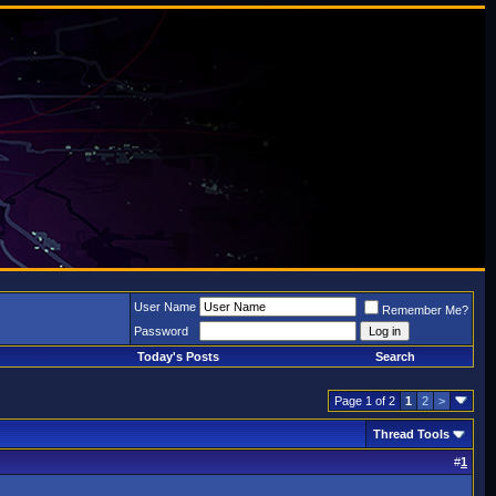
User Name
Remember Me?
Password
Today's Posts
Search
Page 1 of 2
1
2
>
Thread Tools
#
1