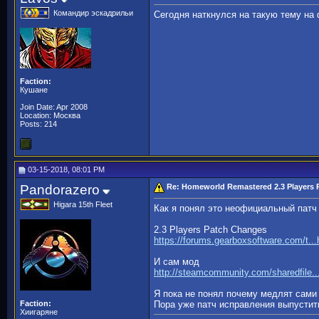
Командир эскадрильи
Сегодня наткнулся на такую тему на 
Faction:
Кушане
Join Date: Apr 2008
Location: Москва
Posts: 214
03-15-2018, 08:01 PM
Pandorazero
Re: Homeworld Remastered 2.3 Players 
Higara 15th Fleet
Как я понял это неофициальный патч 
2.3 Players Patch Changes
https://forums.gearboxsoftware.com/t.
И сам мод
http://steamcommunity.com/sharedfile.
Я пока не понял почему медлят сами 
Faction:
Пора уже патч исправления выпустить
Хиигаряне