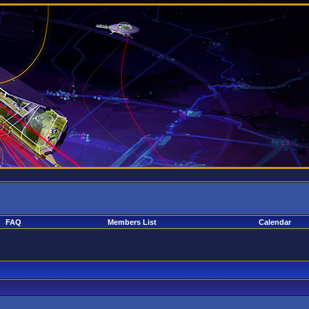
FAQ
Members List
Calendar