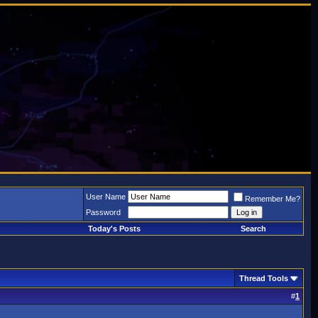
User Name
Remember Me?
Password
Today's Posts
Search
Thread Tools
#
1