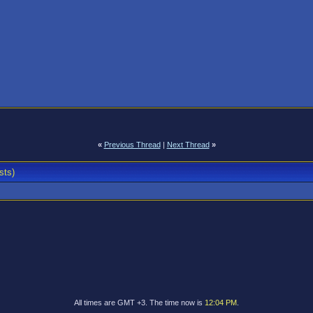
«
Previous Thread
|
Next Thread
»
sts)
All times are GMT +3. The time now is
12:04 PM
.