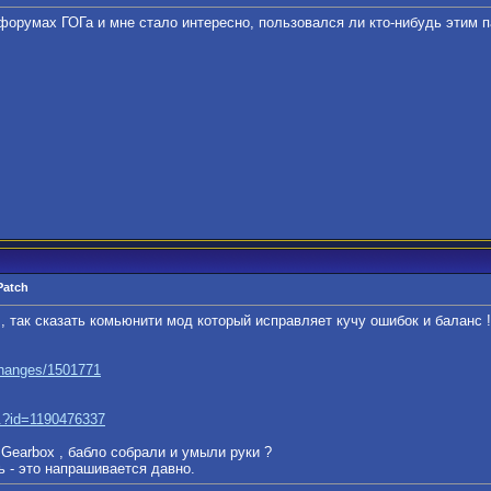
форумах ГОГа и мне стало интересно, пользовался ли кто-нибудь этим 
Patch
, так сказать комьюнити мод который исправляет кучу ошибок и баланс !
..hanges/1501771
..?id=1190476337
Gearbox , бабло собрали и умыли руки ?
 - это напрашивается давно.