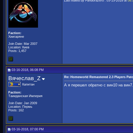
Last edited by Pandorazero : 03-15-2018 at
08:
Faction:
Хиигаряне
Join Date: Mar 2007
Location: Киев
Posts: 1,457
03-16-2018, 06:08 PM
Вячеслав_Z
Re: Homeworld Remastered 2.3 Players Pat
Капитан
А я перешел обратно с вин10 на вин7
Faction:
Таииданская Империя
Join Date: Jan 2009
Location: Пермь
Posts: 162
03-16-2018, 07:00 PM