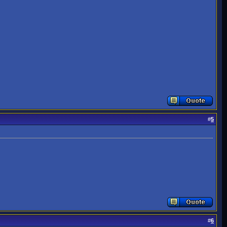
#
5
#
6