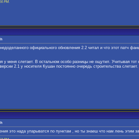
16 PM
.
ch
 недоделанного официального обновления 2.2 читал и что этот патч фан
я у меня слетает. В остальном особо разницы не ощутил. Учитывая тот 
версии 2.1 у носителя Кушан постоянно очередь строительства слетает. 
ch
ния это нада упарыватся по пунктам , но ты знаеш что нам лень этим 