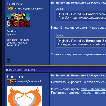
Lavos
Re: Homeworld Remastered 2.3 Players Pat
Командир эскадрильи
Quote:
Originally Posted by
Pandorazero
Что бы тщательно тестировать
Надо. В последнее время у нас совсе
Faction:
Кушане
Quote:
Join Date: Apr 2008
Originally Posted by
Вячеслав_Z
Location: Москва
А я перешел обратно с вин10 на 
Posts: 214
У меня последние пару дней такое ж
06-17-2024, 09:32 PM
Лёшка
Re: Homeworld Remastered 2.3 Players Pat
Хитрый Двухлисый
Немножко некропост, но этот патч се
Взять можно здесь:
https://steamcomm
Прочитать ченджлоги здесь:
https://g