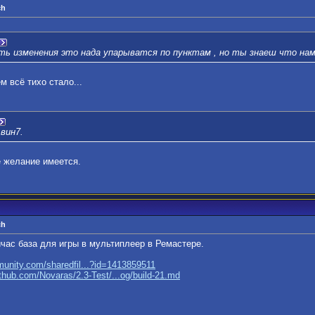
ch
 изменения это нада упарыватся по пунктам , но ты знаеш что нам
м всё тихо стало...
вин7.
е желание имеется.
ch
йчас база для игры в мультиплеер в Ремастере.
unity.com/sharedfil...?id=1413859511
ithub.com/Novaras/2.3-Test/...og/build-21.md