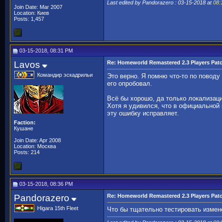
Last edited by Pandorazero : 03-15-2018 at
08:
Join Date: Mar 2007
Location: Киев
Posts: 1,457
03-15-2018, 08:31 PM
Lavos
Re: Homeworld Remastered 2.3 Players Pat
Командир эскадрильи
Это верно. Я помню что-то по поводу
его опробовал.
Всё бы хорошо, да только локализаци
Хотя я удивился, что в официальной 
эту ошибку исправляет.
Faction:
Кушане
Join Date: Apr 2008
Location: Москва
Posts: 214
03-15-2018, 08:36 PM
Pandorazero
Re: Homeworld Remastered 2.3 Players Pat
Higara 15th Fleet
Что бы тщательно тестировать измене