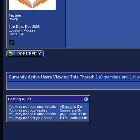
Faction:
Вэйгр
Join Date: Dec 2008
Location: Москва
Posts: 941
Currently Active Users Viewing This Thread: 1
(0 members and 1 gue
Posting Rules
You
may not
post new threads
vB code
is
On
You
may not
post replies
Smilies
are
On
You
may not
post attachments
[IMG]
code is
On
You
may not
edit your posts
HTML code is
Off