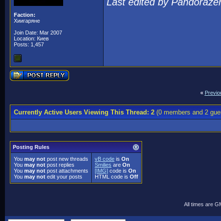
Last edited by Pandoraze
Faction:
Хиигаряне
Join Date: Mar 2007
Location: Киев
Posts: 1,457
«
Previo
Currently Active Users Viewing This Thread: 2
(0 members and 2 gue
Posting Rules
You
may not
post new threads
vB code
is
On
You
may not
post replies
Smilies
are
On
You
may not
post attachments
[IMG]
code is
On
You
may not
edit your posts
HTML code is
Off
All times are 