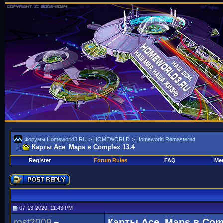
Форумы Homeworld3.RU
>
HOMEWORLD
>
Homeworld Remastered
Карты Ace_Maps в Complex 13.4
Register
Forum Rules
FAQ
Mem
07-13-2020, 11:43 PM
rost2009
Карты Ace_Maps в Comp