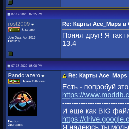
07-17-2020, 07:35 PM
rost2009
Re: Карты Ace_Maps в 
В запасе
Понял друг! Я так 
Join Date: Apr 2013
Posts: 8
13.4
07-17-2020, 08:00 PM
Pandorazero
Re: Карты Ace_Maps 
Higara 15th Fleet
Есть - попробуй это
https://www.moddb.
----------------------------
И еще как BIG фай
https://drive.google
Faction:
Хиигаряне
Я надеюсь ты моды