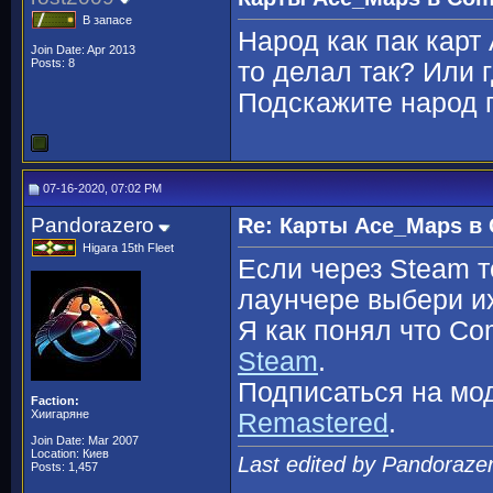
В запасе
Народ как пак карт
Join Date: Apr 2013
Posts: 8
то делал так? Или г
Подскажите народ 
07-16-2020, 07:02 PM
Pandorazero
Re: Карты Ace_Maps в 
Higara 15th Fleet
Если через Steam т
лаунчере выбери их
Я как понял что Co
Steam
.
Подписаться на мо
Faction:
Хиигаряне
Remastered
.
Join Date: Mar 2007
Location: Киев
Last edited by Pandoraze
Posts: 1,457