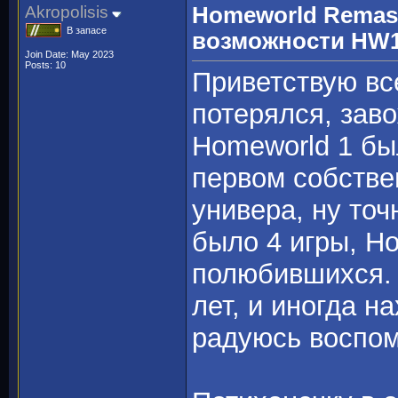
Akropolisis
Homeworld Remast
В запасе
возможности HW1
Join Date: May 2023
Posts: 10
Приветствую все
потерялся, заво
Homeworld 1 бы
первом собстве
универа, ну то
было 4 игры, H
полюбившихся. 
лет, и иногда н
радуюсь воспо