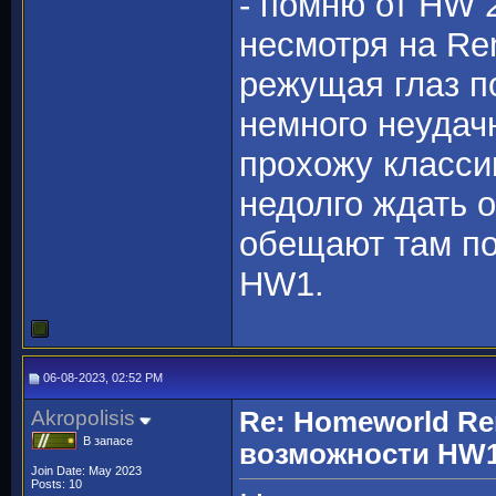
- помню от HW 
несмотря на Re
режущая глаз п
немного неудач
прохожу классик
недолго ждать 
обещают там по
HW1.
06-08-2023, 02:52 PM
Akropolisis
Re: Homeworld Re
В запасе
возможности HW1
Join Date: May 2023
Posts: 10