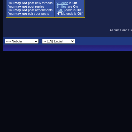
You
may not
post new threads
vB code
is
On
You
may not
post replies
Smilies
are
On
You
may not
post attachments
[IMG]
code is
On
You
may not
edit your posts
HTML code is
Off
All times are G