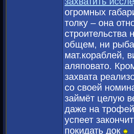
захватить иссл
огромных габари
толку – она отн
строительства н
общем, ни рыба
мат.кораблей, в
аляповато. Кром
захвата реализо
со своей номина
займёт целую ве
даже на трофей 
успеет закончи
покидать док