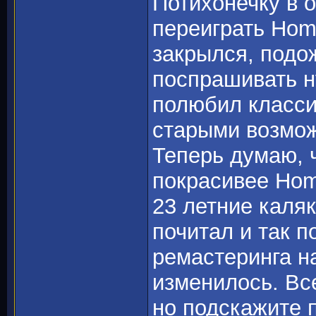
Потихонечку в 
переиграть Hom
закрылся, подо
поспрашивать н
полюбил класси
старыми возмож
Теперь думаю, ч
покрасивее Hom
23 летние каля
почитал и так 
ремастеринга н
изменилось. Вс
но подскажите 