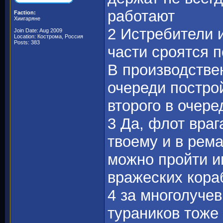
работают
Faction:
Хиигаряне
2 Истребители 
Join Date: Aug 2009
Location: Кострома, Россия
Posts: 383
части сроятся п
В производстве
очереди построй
второго в очере
3 Да, флот вра
твоему и в рема
можно пройти иг
вражеских кора
4 за многолуче
тураников тоже