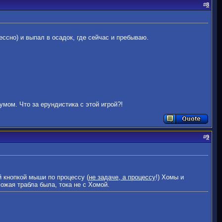
#
8
ессно) и выпал в осадок, где сейчас и пребываю.
умом. Что за ерундистика с этой игрой?!
#
9
й кнопкой мыши по процессу (
не задаче, а процессу
!) Хомы и
хожая трабла была, тока не с Хомой.