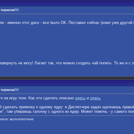
тормоза!!!!
е - именно этот диск - все было ОК. Поставил сейчас (комп уже другой 
вернуть не могу! Лагает так, что можно сходить чай попить. То же и с з
тормоза!!!!
ч на игру ткни. Как это сделать описано
здесь
и
здесь
.
уй сделать привязку к одному ядру: в Диспетчере задач щелкаешь право
е", там убираешь галочку с одного из ядер. Может помочь - у самого по
Reason: мультпостинг