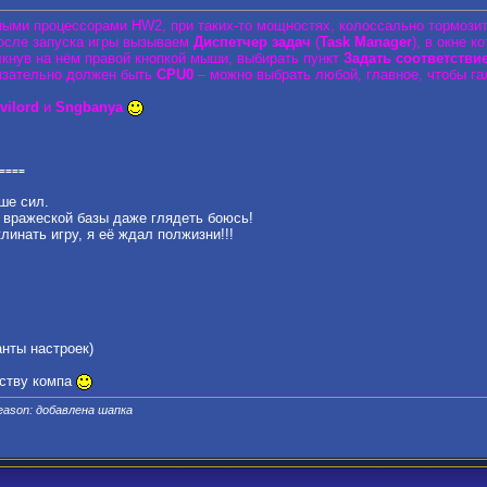
ыми процессорами HW2, при таких-то мощностях, колоссально тормози
осле запуска игры вызываем
Диспетчер задач
(
Task Manager
), в окне к
лкнув на нём правой кнопкой мыши, выбирать пункт
Задать соответствие
язательно должен быть
CPU0
– можно выбрать любой, главное, чтобы гал
vilord
и
Sngbanya
====
ше сил.
у вражеской базы даже глядеть боюсь!
клинать игру, я её ждал полжизни!!!
анты настроек)
ству компа
eason: добавлена шапка