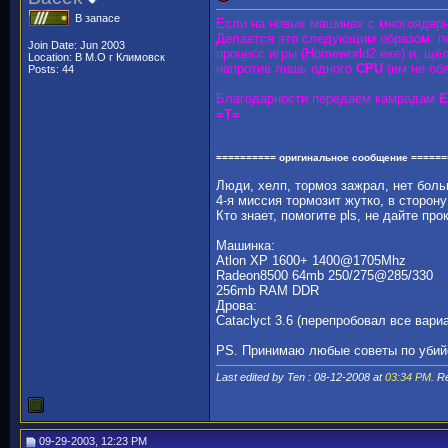
В запасе
Если на новых машинах с многоядерн
Делается это следующим образом: п
Join Date: Jun 2003
процесс игры (Homeworld2.exe) и, щё
Location: В М.О г Климовск
напротив лишь одного
CPU
(им не об
Posts: 44
Благодарности передаём камрадам
E
=T=
========== оригинальное сообщение ======
Люди, хелп, тормоз зажрал, нет боль
4-я миссия тормозит жутко, в сторон
Кто знает, помогите pls, не дайте про
Машинка:
Atlon XP 1600+ 1400@1705Mhz
Radeon8500 64mb 250/275@285/330
256mb RAM DDR
Дрова:
Cataclyct 3.6 (перепробовал все вари
PS. Принимаю любые советы по убий
Last edited by Ten : 08-12-2008 at
03:34 PM
. R
09-29-2003, 12:23 PM