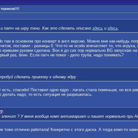
тормоза!!!!
и патч на игру ткни. Как это сделать описано
здесь
и
здесь
.
о там в основном про конверт в англ версию. Можно мне как-нибудь поп
унктов, поставил - разницы 0. Что-то не особо впечатляет то, что игрух
о кривыми руками сделана. Вон я до сих пор нормально BG запускаю на 
ервый раз, блин. Если патч не помог - дело труба, надо понимать?
опробуй сделать привязку к одному ядру
т есть, спасибо! Поставил одно ядро - лагать стала поменьше, но все р
о делать надо, то есть ситуация не разрешилась.
 глючит ? У меня вообще комп антиквариат и пашет нормально при А
е тоже отлично работала! Конкретно с этого диска. А тогда комп-то нам