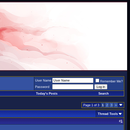
User Name
Remember Me?
Password
Today's Posts
Search
Page 1 of 3
1
2
3
>
Thread Tools
#
1