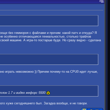
#
11
роще без геммороя с файлами и прочим: какой патч и откуда? Я
а, не особенно отличающаяся гениальностью, столько траблов
своей машине. А игра-то постарше буде. Но сразу видно - сделана
авно играть невозможно )) Причем почему-то на CPU0 идет лучше,
тлон 1.7 и видео жефорс 5500
ного хуже сегодняшнего был. Загадка вообще, и не говори.