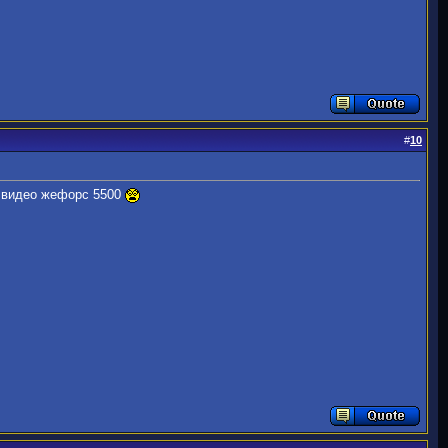
#
10
и видео жефорс 5500