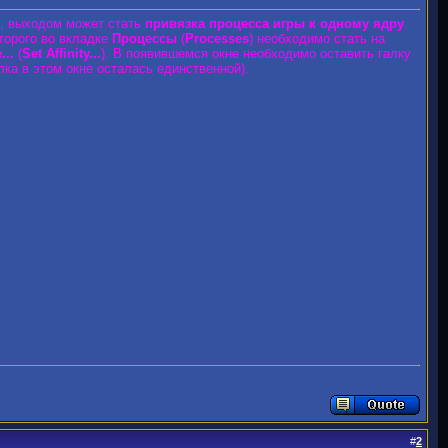
т, выходом может стать
привязка процесса игры к одному ядру
.
оторого во вкладке
Процессы
(
Processes
) необходимо стать на
...
(
Set Affinity...
). В появившемся окне необходимо оставить галку
ка в этом окне осталась единственной).
#
2