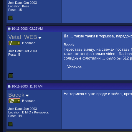
Join Date: Oct 2003
Location: Киев
Posts: 15
10-11-2003, 02:27 AM
Vetal_WEB
Да ... такие тачки и тормоза, парадокс
В запасе
Bacek
Переставь винду, на свежак поставь Ca
Join Date: Oct 2003
такая же конфа только video - Radeon
Posts: 5
солидные флотилии ... было бы 512 
...Успехов...
10-11-2003, 11:18 AM
Bacek
На тормоза я уже вроде и забил, про
В запасе
Join Date: Jun 2003
Location: В М.О г Климовск
Posts: 44