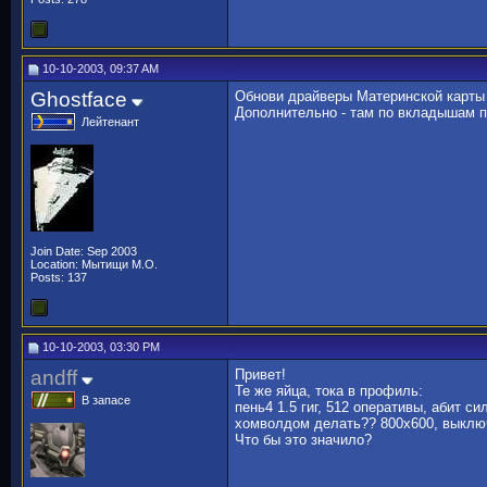
10-10-2003, 09:37 AM
Ghostface
Обнови драйверы Материнской карты -
Дополнительно - там по вкладышам п
Лейтенант
Join Date: Sep 2003
Location: Мытищи М.О.
Posts: 137
10-10-2003, 03:30 PM
andff
Привет!
Те же яйца, тока в профиль:
В запасе
пень4 1.5 гиг, 512 оперативы, абит си
хомволдом делать?? 800х600, выключ
Что бы это значило?