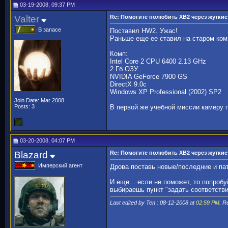
03-19-2008, 09:37 PM
Valter
Re: Помогите полюбить ХВ2 через жуткие 
В запасе
Поставил HW2. Ужас!
Раньше еще ее ставил на старом комп
Комп:
Intel Core 2 CPU 6400 2.13 GHz
2 Гб ОЗУ
NVIDIA GeForce 7900 GS
DirectX 9.0c
Windows XP Professional (2002) SP2
Join Date: Mar 2008
Posts: 3
В первой же учебной миссии камеру по
03-20-2008, 04:07 PM
Blazard
Re: Помогите полюбить ХВ2 через жуткие 
Имперский агент
Дрова поставь новые/последние и пат
И еще... если не поможет, то попроб
выбираешь пункт "задать соответстви
Last edited by Ten : 08-12-2008 at
02:59 PM
. 