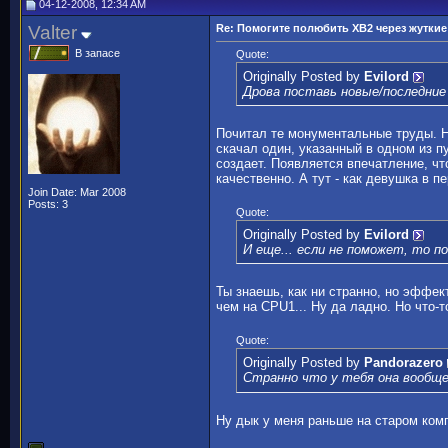
04-12-2008, 12:34 AM
Valter
Re: Помогите полюбить ХВ2 через жуткие 
В запасе
Quote:
Originally Posted by
Evilord
Дрова поставь новые/последние 
Почитал те монументальные труды. Н
скачал один, указанный в одном из п
создает. Появляется впечатление, чт
качественно. А тут - как девушка в п
Join Date: Mar 2008
Posts: 3
Quote:
Originally Posted by
Evilord
И еще... если не поможет, то п
Ты знаешь, как ни странно, но эффек
чем на CPU1... Ну да ладно. Но что-т
Quote:
Originally Posted by
Pandorazero
Странно что у тебя она вообще
Ну дык у меня раньше на старом комп