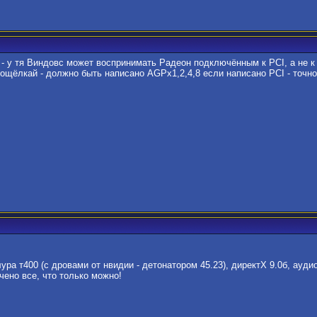
 у тя Виндовс может воспринимать Радеон подключённым к PCI, а не к 
ощёлкай - должно быть написано AGPx1,2,4,8 если написано PCI - точно
лура т400 (с дровами от нвидии - детонатором 45.23), директХ 9.0б, аудио
ено все, что только можно!