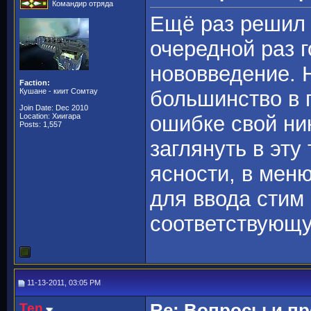
Командир отряда
Ещё раз решил 
очередной раз 
нововведение. Н
Faction:
Кушане - киит Сомтау
большинство в 
Join Date: Dec 2010
Location: Хиигара
ошибке свой ни
Posts: 1,557
заглянуть в эту
ясности, в мен
для ввода стим
соответствующу
11-13-2011, 03:05 PM
Ten
Re: Вопросы и п