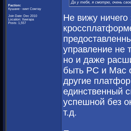
Да у тебя, я смотрю, очень св
Faction:
Кушане - киит Сомтау
Не вижу ничего 
Join Date: Dec 2010
Location: Хиигара
Posts: 1,557
кроссплатформе
предоставленны
управление не 
но и даже расши
быть PC и Mac o
другие платфор
единственный с
успешной без о
т.д.