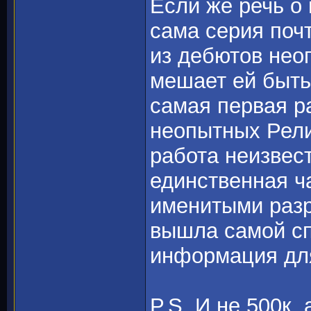
Если же речь о
сама серия поч
из дебютов нео
мешает ей быть
самая первая р
неопытных Рели
работа неизвес
единственная ч
именитыми разр
вышла самой сп
информация для
P.S. И не 500к,