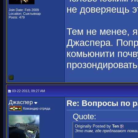
не доверяещь э
Join Date: Feb 2009
Location: Сыктывкар
Posts: 479
Тем не менее, 
Джаспера. Попр
комьюнити почв
прозондировать
03-22-2013, 09:27 AM
Джаспер
Re: Вопросы по 
Командир отряда
Quote:
Originally Posted by
Ten
Это там, где предлагают пома