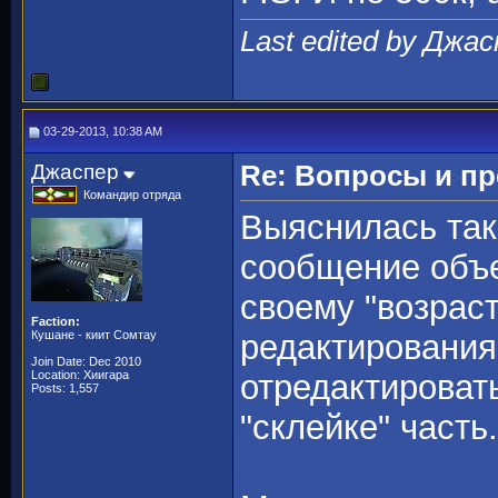
Last edited by Джас
03-29-2013, 10:38 AM
Джаспер
Re: Вопросы и п
Командир отряда
Выяснилась так
сообщение объе
своему "возрас
Faction:
Кушане - киит Сомтау
редактирования
Join Date: Dec 2010
Location: Хиигара
отредактироват
Posts: 1,557
"склейке" часть.