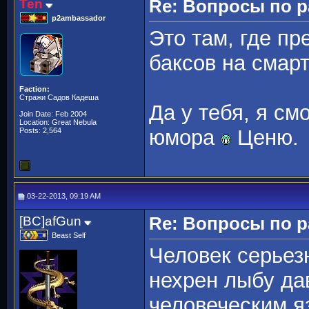
Ten
Re: Вопросы по 
p2ambassador
Это там, где п
баксов на смар
Faction:
Стражи Садов Кадеша
Да у тебя, я см
Join Date: Feb 2004
Location: Great Nebula
юмора
Ценю.
Posts: 2,564
03-22-2013, 09:19 AM
[BC]afGun
Re: Вопросы по 
Beast Self
Человек серьез
нехрен лыбу дав
человеческим я