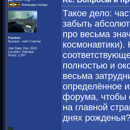
Командир отряда
Такое дело: ча
забыть абсолютн
про весьма зна
Faction:
Кушане - киит Сомтау
космонавтики).
Join Date: Dec 2010
Location: Хиигара
соответствующе
Posts: 1,557
полностью и ок
весьма затрудн
определённое и
форума, чтобы 
на главной стра
днях рожденья