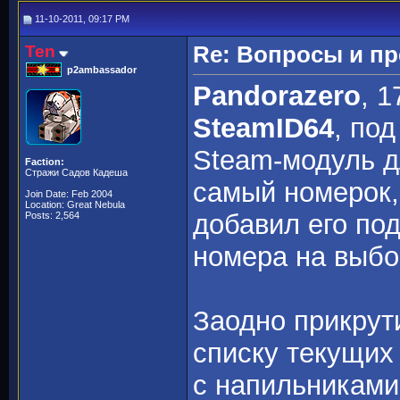
11-10-2011, 09:17 PM
Ten
Re: Вопросы и п
p2ambassador
Pandorazero
, 
SteamID64
, по
Steam-модуль д
Faction:
Стражи Садов Кадеша
самый номерок
Join Date: Feb 2004
Location: Great Nebula
добавил его по
Posts: 2,564
номера на выб
Заодно прикрут
списку текущих 
с напильниками