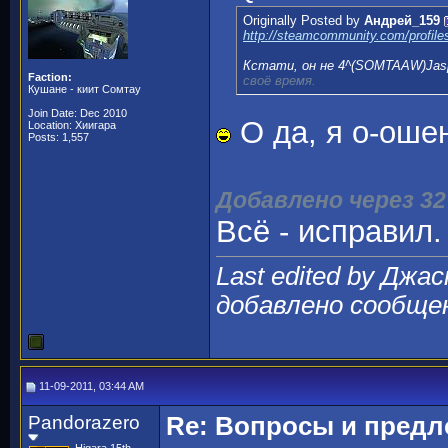
Originally Posted by
Андрей_159
http://steamcommunity.com/profil
Кстати, он не 4^(SOMTAAW)Jas
Faction:
своё время.
Кушане - киит Сомтау
Join Date: Dec 2010
О да, я о-оше
Location: Хиигара
Posts: 1,557
Добавлено через 32
Всё - исправил.
Last edited by Джас
добавлено сообще
11-09-2011, 03:44 AM
Pandorazero
Re: Вопросы и пред