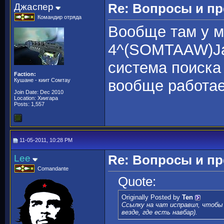
Джаспер
Re: Вопросы и п
Командир отряда
Вообще там у м
4^(SOMTAAW)Jas
система поиска 
Faction:
Кушане - киит Сомтау
вообще работает
Join Date: Dec 2010
Location: Хиигара
Posts: 1,557
11-05-2011, 10:28 PM
Lee
Re: Вопросы и п
Comandante
Quote:
Originally Posted by
Ten
Ссылку на чат исправил, чтобы
везде, где есть навбар).