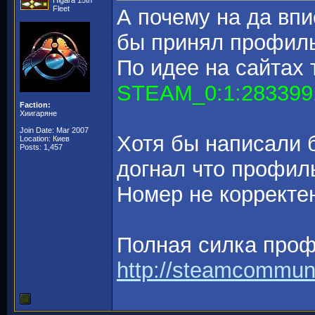
Higara 15th
Fleet
А почему на да вп
бы принял профиль
По идее на сайтах 
STEAM_0:1:283399
Faction:
Хиигаряне
Join Date: Mar 2007
Хотя бы написали б
Location: Киев
Posts: 1,457
догнал что профиль
Номер не корректен
Полная силка про
http://steamcommun