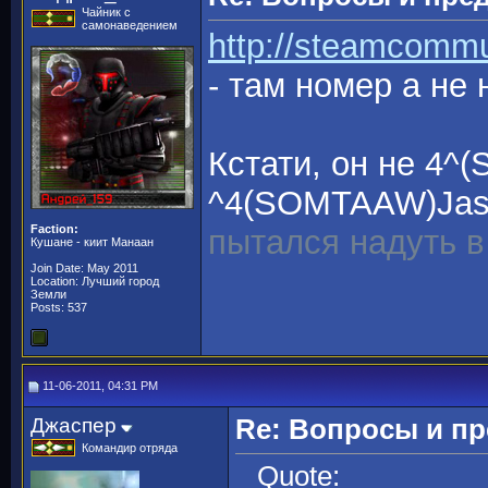
Чайник с
самонаведением
http://steamcommu
- там номер а не 
Кстати, он не 4^
^4(SOMTAAW)Jas
Faction:
пытался надуть в
Кушане - киит Манаан
Join Date: May 2011
Location: Лучший город
Земли
Posts: 537
11-06-2011, 04:31 PM
Джаспер
Re: Вопросы и п
Командир отряда
Quote: