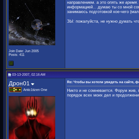
направлением. а это опять же
время
.
информацией... думаю ты со мной сог
занимаюсь подготовкой кое-чего (мал
ЗЫ: пожалуйста, не нужно думать что
Join Date: Jun 2005
Posts: 411
03-13-2007, 02:16 AM
Дрон01
Re: Чтобы вы хотели увидеть на сайте, 
Antic1tizen One
Никто и не сомневается. Форум жив, 
порядок всех моих дел и продолжени