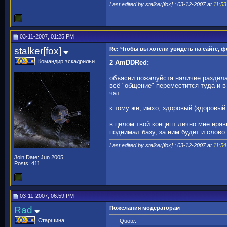
Last edited by stalker[fox] : 03-12-2007 at
11:5
03-11-2007, 01:25 PM
stalker[fox]
Re: Чтобы вы хотели увидеть на сайте, 
Командир эскадрильи
2 AmDDRed:
объясни пожалуйста наличие раздела
всё "общение" переместится туда и 
чат.
к тому же, имхо, здоровый (здоровы
в целом твой концепт лично мне нра
поднимал базу, за ним будет и слово
Last edited by stalker[fox] : 03-12-2007 at
11:5
Join Date: Jun 2005
Posts: 411
03-11-2007, 06:59 PM
Rad
Пожелания модераторам
Старшина
Quote: