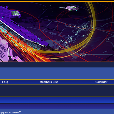
FAQ
Members List
Calendar
форуме нового?