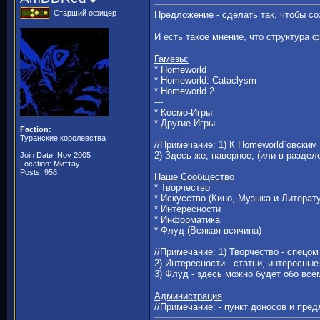
Старший офицер
Предложение - сделать так, чтобы с
И есть такое мнение, что структура 
Гамезы:
* Homeworld
* Homeworld: Cataclysm
* Homeworld 2
---
* Космо-Игры
* Другие Игры
Faction:
Туранские королевства
//Примечание: 1) К Homeworld`овским
2) Здесь же, наверное, (или в разде
Join Date: Nov 2005
Location: Миттау
Posts: 958
Наше Сообщество
* Творчество
* Искусство (Кино, Музыка и Литерат
* Интересности
* Информатика
* Флуд (Всякая всячина)
//Примечание: 1) Творчество - спецо
2) Интересности - статьи, интересны
3) Флуд - здесь можно будет обо всё
Администрация
//Примечание: - пункт доносов и пре