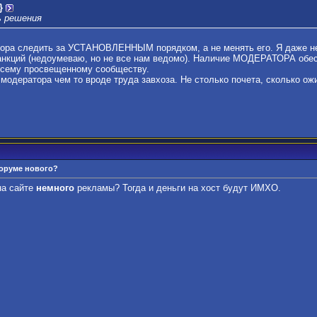
}
ь решения
ора следить за УСТАНОВЛЕННЫМ порядком, а не менять его. Я даже не
санкций (недоумеваю, но не все нам ведомо). Наличие МОДЕРАТОРА о
всему просвещенному сообществу.
 модератора чем то вроде труда завхоза. Не столько почета, сколько ожи
форуме нового?
на сайте
немного
рекламы? Тогда и деньги на хост будут ИМХО.