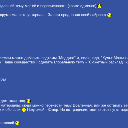
оздавший тему мог её и переименовать (кроме админов)
форума малость устарела... За сим предлагаю свой набросок
 темам можно добавить подтемы "Моддинг" и, если надо, "Культ Машины"
ле "Наше сообщество") сделать глобальную тему - "Сюжетный расклад" и
ура)
м для талантищ
е материалы; сюда можно перенести тему Вселенная, или же оставить это
м и обо всех
Подтемой - Юмор. Но по традиции, можно этот пункт пер
дложений