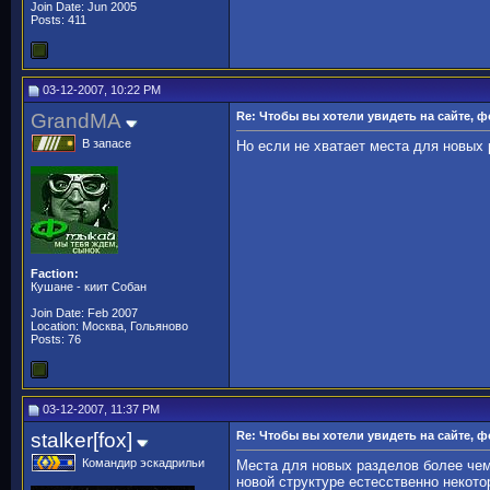
Join Date: Jun 2005
Posts: 411
03-12-2007, 10:22 PM
GrandMA
Re: Чтобы вы хотели увидеть на сайте, 
В запасе
Но если не хватает места для новых
Faction:
Кушане - киит Собан
Join Date: Feb 2007
Location: Москва, Гольяново
Posts: 76
03-12-2007, 11:37 PM
stalker[fox]
Re: Чтобы вы хотели увидеть на сайте, 
Командир эскадрильи
Места для новых разделов более чем 
новой структуре естесственно некот