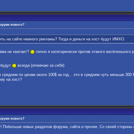
форуме нового?
тить на сайте немного рекламы? Тогда и деньги на хост будут ИМХО.
пама не хватает?
лично я категорически против этакого весёленького р
и будут
всегда (
отвечаю за себя
)
 в среднем по ценам около 100$ за год... это в среднем чуть меньше 300
му на хост?
форуме нового?
т! Побольше новых разделов форума, сайта и прочее. Со своей стороны 