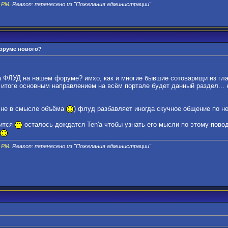
3 PM
. Reason: перенесено из "Пожелания администрации"
форуме нового?
 ФЛУД на нашем форуме? имхо, как и многие бывшие сотоварищи из глав
в итоге основным направлением на всём портале будет данный раздел...
й не в смысле объёма
) флуд разбавляет иногда скучное общение по н
вится
осталось дождатся Ten'а чтобы узнать его мысли по этому повод
4 PM
. Reason: перенесено из "Пожелания администрации"