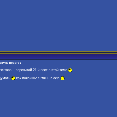
форуме нового?
ектара... перечитай 21-й пост в этой теме
бдумать
как появишься глянь в асю