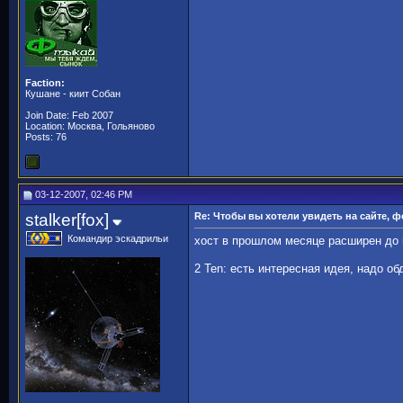
Faction:
Кушане - киит Собан
Join Date: Feb 2007
Location: Москва, Гольяново
Posts: 76
03-12-2007, 02:46 PM
stalker[fox]
Re: Чтобы вы хотели увидеть на сайте, 
Командир эскадрильи
хост в прошлом месяце расширен до г
2 Ten: есть интересная идея, надо о