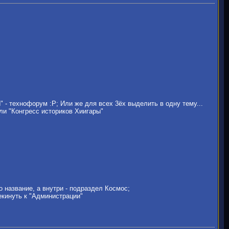
 - технофорум :P; Или же для всех 3ёх выделить в одну тему...
ли "Конгресс историков Хиигары"
 название, а внутри - подраздел Космос;
екинуть к "Администрации"