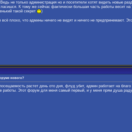
 Ведь не только администрация но и посетители хотят видеть новые р
ласишся. К тому же сейчас фактически большая часть работы весит на 
енький такой секрет
)
 всё плохо, что админы ничего не видят и ничего не предпринемают. Это 
форуме нового?
посещаемость растет день ото дня, флуд убит, админ работает на благо
е работы. Этот форум для меня самый первый, и у меня прям душа радуе