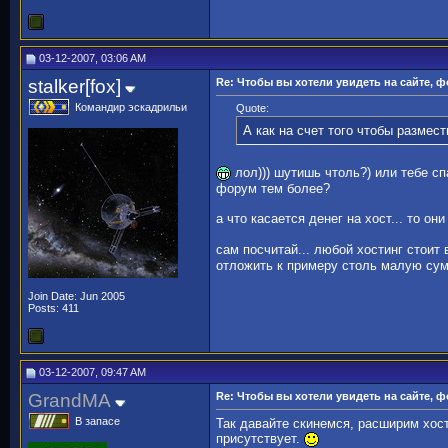
03-12-2007, 03:06 AM
stalker[fox]
Re: Чтобы вы хотели увидеть на сайте, 
Командир эскадрильи
Quote:
А как на счет того чтобы размес
лол))) шутишь чтоль?) или тебе с
форум тем более?
а что касается денег на хост... то он
сам посчитай... любой хостинг стоит
отложить к примеру столь малую сум
Join Date: Jun 2005
Posts: 411
03-12-2007, 09:47 AM
GrandMA
Re: Чтобы вы хотели увидеть на сайте, 
В запасе
Так давайте скинемся, расширим хос
присутствует.