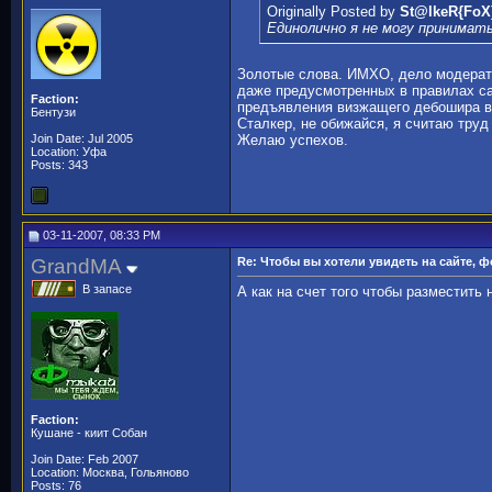
Originally Posted by
St@lkeR{FoX
Единолично я не могу принимат
Золотые слова. ИМХО, дело модерат
даже предусмотренных в правилах 
Faction:
предъявления визжащего дебошира 
Бентузи
Сталкер, не обижайся, я считаю труд
Join Date: Jul 2005
Желаю успехов.
Location: Уфа
Posts: 343
03-11-2007, 08:33 PM
GrandMA
Re: Чтобы вы хотели увидеть на сайте, 
В запасе
А как на счет того чтобы разместить 
Faction:
Кушане - киит Собан
Join Date: Feb 2007
Location: Москва, Гольяново
Posts: 76