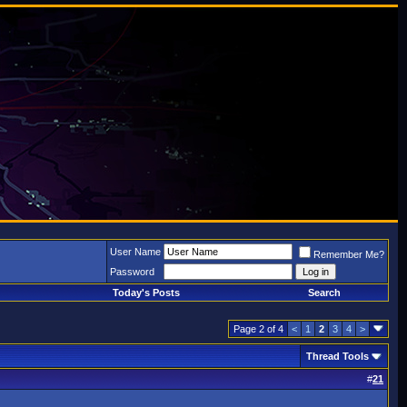
User Name
Remember Me?
Password
Today's Posts
Search
Page 2 of 4
<
1
2
3
4
>
Thread Tools
#
21