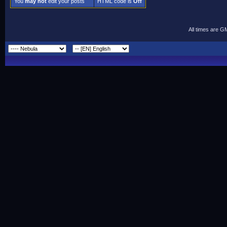
You
may not
edit your posts
HTML code is
Off
All times are G