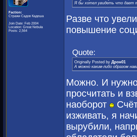
Я бы хотел увидеть что дает т
Faction:
Разве что увел
Стражи Садов Кадеша
Join Date: Feb 2004
повышение соци
Location: Great Nebula
Posts: 2,564
Quote:
Originally Posted by
Дрон01
А можно каким-либо образом на
Можно. И нужно
просчитать и вз
наоборот
Счёт
изживать, я на
вырубили, напр