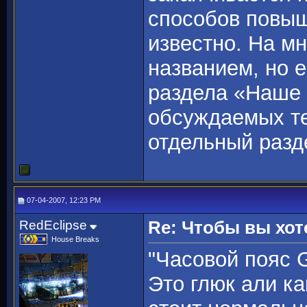
способов повы
известно. На мн
названием, но е
раздела «Наше 
обсуждаемых те
отдельный разд
07-04-2007, 12:23 PM
RedEclipse
Re: Чтобы вы хот
House Breaks
"Часовой пояс G
Это глюк али к