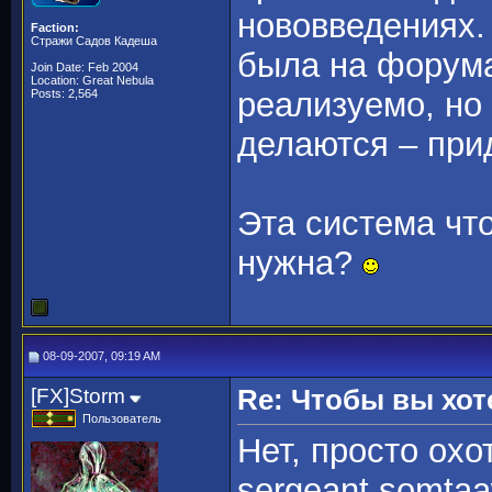
нововведениях. 
Faction:
Стражи Садов Кадеша
была на форумах
Join Date: Feb 2004
Location: Great Nebula
реализуемо, но
Posts: 2,564
делаются – при
Эта система что
нужна?
08-09-2007, 09:19 AM
[FX]Storm
Re: Чтобы вы хот
Пользователь
Нет, просто охо
sergeant somtaa