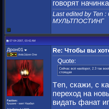
говорят начинк
Last edited by Ten :
МУЛЬТПОСТИНГ
07-04-2007, 03:42 AM
Дрон01
Re: Чтобы вы хот
Antic1tizen One
Quote:
Сейчас всё наоборот, 2.3 так во
стоящая
Тen, скажи, с 
переход на нов
видать фанат ип
Faction:
Кушане - киит Наабал