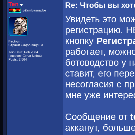
Ten
Re: Чтобы вы хот
p2ambassador
Увидеть это мож
регистрацию, Н
кнопку
Регистр
Faction:
Стражи Садов Кадеша
работает, можн
Join Date: Feb 2004
Location: Great Nebula
ботоводство у н
Posts: 2,564
ставит, его пер
несогласия с пр
мне уже интер
Сообщение от
t
акканут, больше