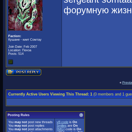
форумную жизн
Faction:
Кушане - киит Сомтау
Join Date: Feb 2007
Location: Пенза
Posts: 514
«
Previo
Currently Active Users Viewing This Thread: 1
(0 members and 1 gue
Posting Rules
You
may not
post new threads
vB code
is
On
You
may not
post replies
Smilies
are
On
You
may not
post attachments
[IMG]
code is
On