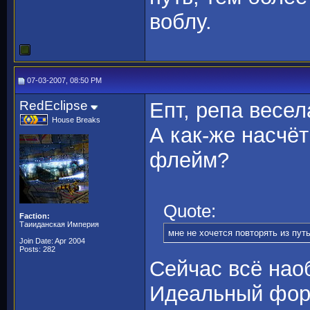
воблу.
07-03-2007, 08:50 PM
RedEclipse
Епт, репа весе
House Breaks
А как-же насчёт
флейм?
Quote:
Faction:
Таииданская Империя
мне не хочется повторять из пут
Join Date: Apr 2004
Posts: 282
Сейчас всё наоб
Идеальный фору