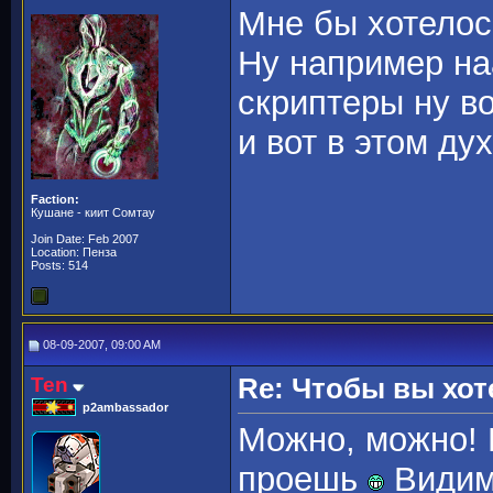
Мне бы хотелось
Ну например на
скриптеры ну во
и вот в этом ду
Faction:
Кушане - киит Сомтау
Join Date: Feb 2007
Location: Пенза
Posts: 514
08-09-2007, 09:00 AM
Ten
Re: Чтобы вы хот
p2ambassador
Можно, можно! 
проешь
Видимо