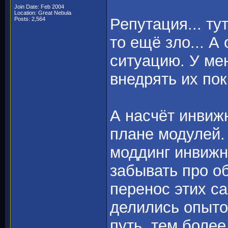
Join Date: Feb 2004
Location: Great Nebula
Репутация... ту
Posts: 2,564
то ещё зло... 
ситуацию. У мен
внедрять их по
А насчёт инвижн
плане модулей.
моддинг инвижн
забывать про о
перенос этих с
делились опытом
путь, тем более