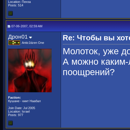
Location: Пенза
Posts: 514
07-06-2007, 02:59 AM
Дрон01
Re: Чтобы вы хот
Antic1tizen One
Молоток, уже д
А можно каким-
поощрений?
Faction:
Кушане - киит Наабал
Join Date: Jul 2005
Location: Israel
Posts: 977