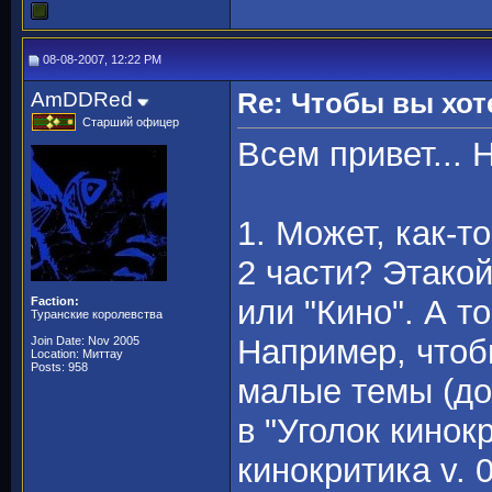
08-08-2007, 12:22 PM
AmDDRed
Re: Чтобы вы хот
Старший офицер
Всем привет... 
1. Может, как-т
2 части? Этакой
или "Кино". А т
Faction:
Туранские королевства
Например, чтоб
Join Date: Nov 2005
Location: Миттау
Posts: 958
малые темы (до 
в "Уголок кинок
кинокритика v. 