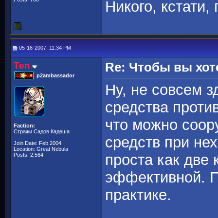
Никого, кстати,
05-16-2007, 11:34 PM
Ten
Re: Чтобы вы хот
p2ambassador
Ну, не совсем з
средства против
что можно соор
Faction:
Стражи Садов Кадеша
средств при не
Join Date: Feb 2004
Location: Great Nebula
проста как две 
Posts: 2,564
эффективной. П
практике.