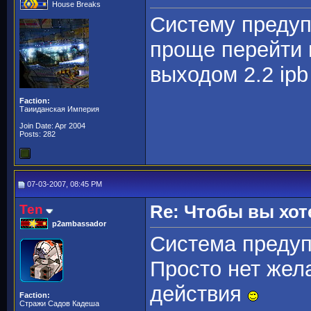
House Breaks
Систему предуп
проще перейти
выходом 2.2 ipb
Faction:
Таииданская Империя
Join Date: Apr 2004
Posts: 282
07-03-2007, 08:45 PM
Ten
Re: Чтобы вы хот
p2ambassador
Система преду
Просто нет жел
действия
Faction:
Стражи Садов Кадеша