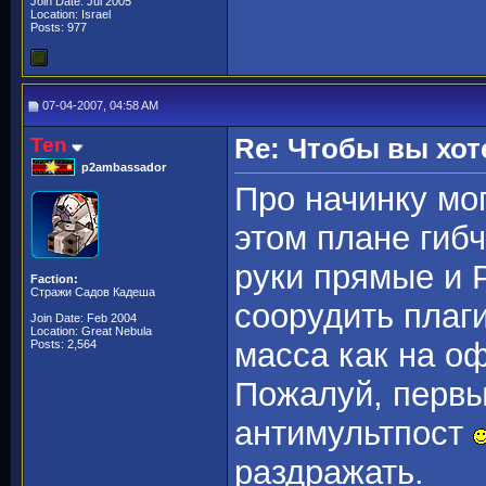
Join Date: Jul 2005
Location: Israel
Posts: 977
07-04-2007, 04:58 AM
Ten
Re: Чтобы вы хот
p2ambassador
Про начинку мог
этом плане гибч
руки прямые и 
Faction:
Стражи Садов Кадеша
соорудить плаги
Join Date: Feb 2004
Location: Great Nebula
масса как на оф
Posts: 2,564
Пожалуй, первы
антимультпост
раздражать.