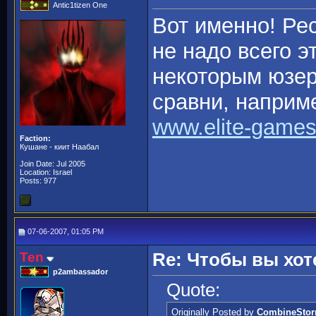
Antic1tizen One
Вот именно! Рес
не надо всего эт
некоторым юзер
сравни, наприм
www.elite-games
Faction:
Кушане - киит Наабал
Join Date: Jul 2005
Location: Israel
Posts: 977
07-06-2007, 01:05 PM
Ten
Re: Чтобы вы хот
p2ambassador
Quote:
Originally Posted by
CombineSto