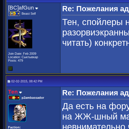
[BC]afGun
Re: Пожелания а
Beast Self
Тен, спойлеры 
разорвиэкранны
читать) конкрет
Join Date: Feb 2009
Location: Сыктывкар
Posts: 479
02-02-2015, 08:42 PM
Ten
Re: Пожелания а
p2ambassador
Да есть на фо
на ЖЖ-шный ман
невнимательно 
Faction: