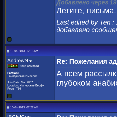
Добавлено через 1
Летите, письма.
Last edited by Ten :
добавлено сообще
10-04-2013, 12:15 AM
AndrewN
Re: Пожелания а
Вице-адмирал
А всем рассылк
Faction:
Таииданская Империя
глубоком анаби
Join Date: Mar 2007
Location: Имперские Верфи
Posts: 786
10-04-2013, 07:27 AM
[BC]afGun