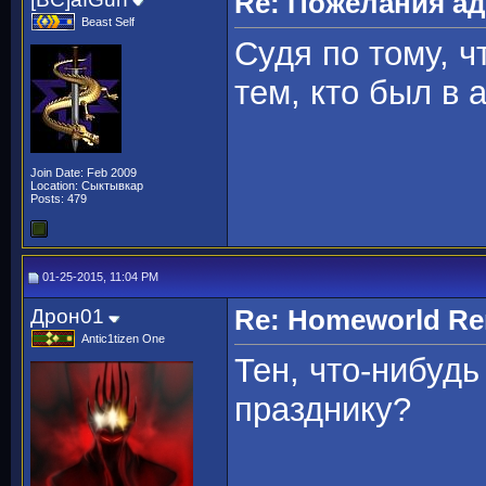
Re: Пожелания а
Beast Self
Судя по тому, ч
тем, кто был в 
Join Date: Feb 2009
Location: Сыктывкар
Posts: 479
01-25-2015, 11:04 PM
Дрон01
Re: Homeworld Re
Antic1tizen One
Тен, что-нибуд
празднику?