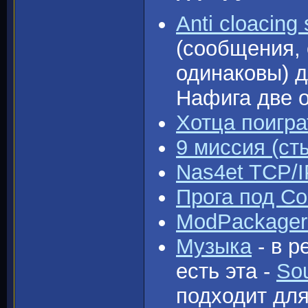
Anti cloacing
(сообщения,
одинаковы) д
Нафига две о
Хотца поигра
9 миссия (ст
Nas4et TCP/I
Прога под Co
ModPackage
Музыка
- в р
есть эта -
So
подходит для