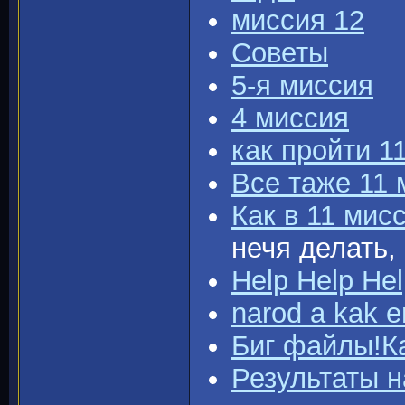
миссия 12
Советы
5-я миссия
4 миссия
как пройти 1
Все таже 11 
Как в 11 мис
нечя делать,
Help Help He
narod a kak 
Биг файлы!Ка
Результаты 