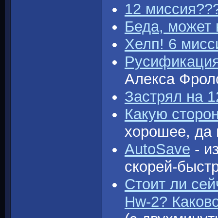
12 миссия??
Беда, может 
Хелп! 6 мис
Русификация.
Алекса Фрол
Застрял на 1
Какую сторо
хорошее, да 
AutoSave
- и
скорей-быст
Стоит ли сей
Hw-2? Каков