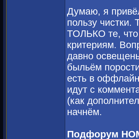
Думаю, я привё
пользу чистки. 
ТОЛЬКО те, чт
критериям. Воп
давно освещены
быльём порости
есть в оффлайн
идут с коммент
(как дополнител
начнём.
Подфорум H