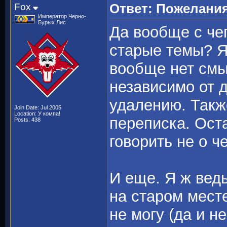
Fox
Ответ: Пожелани
Император Черно-
Бурых Лис
Да вообще с чег
старые темы? Я
вообще нет смы
независимо от 
удалению. Такж
Join Date: Jul 2005
Location: У компа!
переписка. Оста
Posts: 438
говорить не о ч
И еще. Я ж вед
на старом месте
не могу (да и не