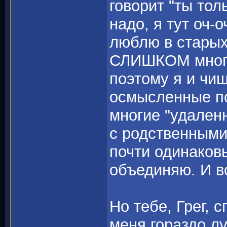
говорит "ты тол
надо, я тут оч-о
люблю в старых
СЛИШКОМ много 
поэтому я и чищ
осмысленные по
многие "удален
с родственными.
почти одинаков
объединяю. И в
Но тебе, Грег, 
меня гораздо л