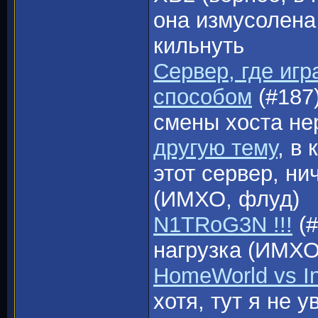
она измусолена
кильнуть
Сервер, где иг
способом
(#187)
смены хоста не
другую тему
, в
этот сервер, ни
(ИМХО, флуд)
N1TRoG3N !!!
(#
нагрузка (ИМХО
HomeWorld vs Int
хотя, тут я не у