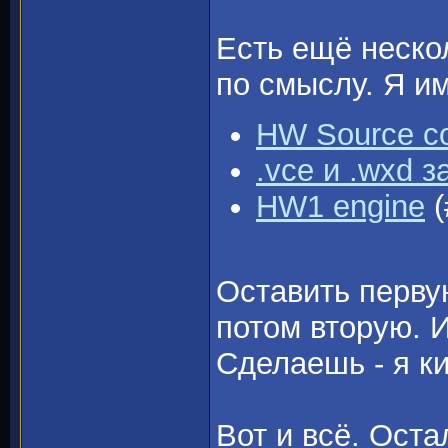
Есть ещё неско
по смыслу. Я им
HW Source c
.vce и .wxd 
HW1 engine
(
Оставить первую
потом вторую. 
Сделаешь - я к
Вот и всё. Ост