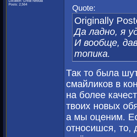
Location: Great Nebula
Posts: 2,564
Quote:
Originally Pos
Да ладно, я у
И вообще, да
топика.
Так то была шу
смайликов в ко
на более качес
твоих новых обя
а мы оценим. Ес
относишся, то, 