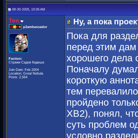
08-30-2005, 10:06 AM
Ten
Ну, а пока проек
p2ambassador
Пока для разде
перед этим дам
хорошего дела 
Faction:
Стражи Садов Кадеша
Поначалу думал
Join Date: Feb 2004
Location: Great Nebula
короткую аннота
Posts: 2,564
тем перевалило 
пройдено тольк
ХВ2), понял, чт
суть проблем о
условно раздели