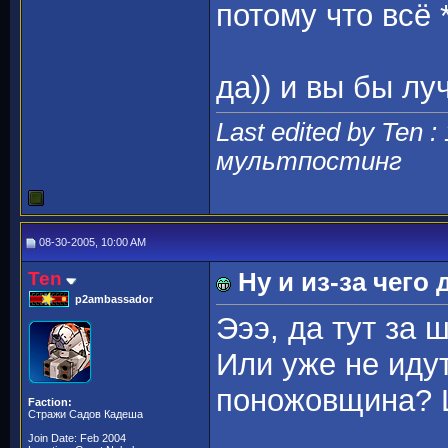
потому что всё
да)) и вы бы л
Last edited by Ten :
мультпостинг
08-30-2005, 10:00 AM
Ten
Ну и из-за чего 
p2ambassador
Эээ, да тут за 
Или уже не идут
поножовщина? Щ
Faction:
Стражи Садов Кадеша
Join Date: Feb 2004