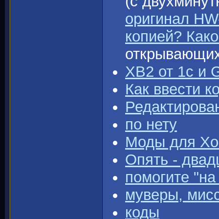
(с двухминут
оригинал HW
копией? Как
открывающих 
ХВ2 от 1с и
Как ввести к
Редактирован
по нету
Моды для Хома
Опять - двад
помогите "на
муверы, мисс
коды