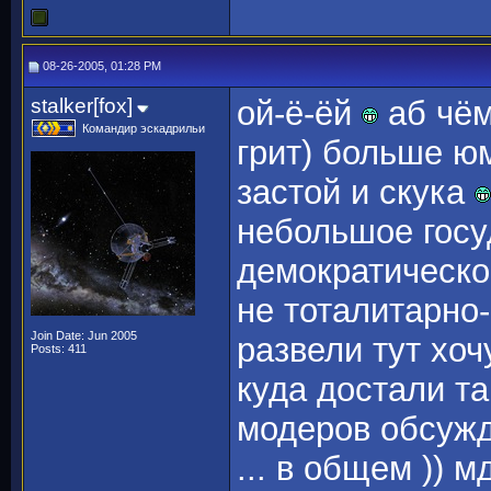
08-26-2005, 01:28 PM
stalker[fox]
ой-ё-ёй
аб чём
Командир эскадрильи
грит) больше ю
застой и скука
небольшое госуд
демократическо
не тоталитарно
Join Date: Jun 2005
развели тут хоч
Posts: 411
куда достали т
модеров обсужд
... в общем )) м